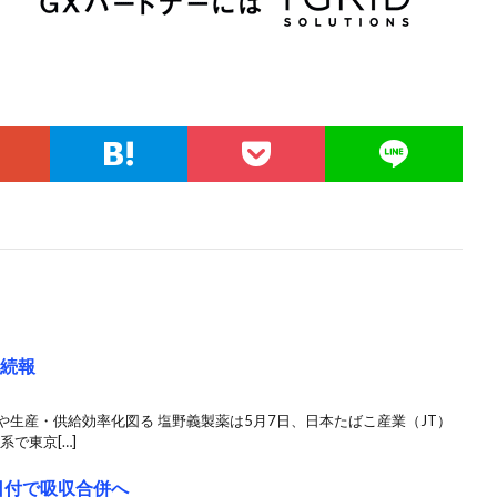
★続報
や生産・供給効率化図る 塩野義製薬は5月7日、日本たばこ産業（JT）
系で東京[…]
1日付で吸収合併へ