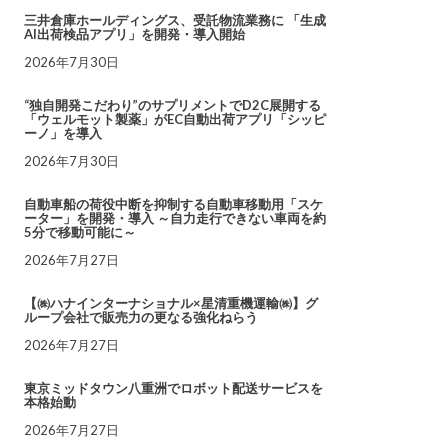
三井倉庫ホールディングス、受託物流業務に 「生成
AI出荷検品アプリ」を開発・導入開始
2026年7月30日
“独自開発こだわり”のサプリメントでD2C展開する
「ウェルモット製薬」がEC自動出荷アプリ「シッピ
ーノ」を導入
2026年7月30日
自動車船の荷役中断を抑制する自動車移動用「スケ
ーター」を開発・導入 ～自力走行できない車両を約
5分で移動可能に～
2026年7月27日
【㈱ハナインターナショナル×星清重機運輸㈱】グ
ループ会社で販売力の更なる強化ねらう
2026年7月27日
東京ミッドタウン八重洲でロボット配送サービスを
本格始動
2026年7月27日