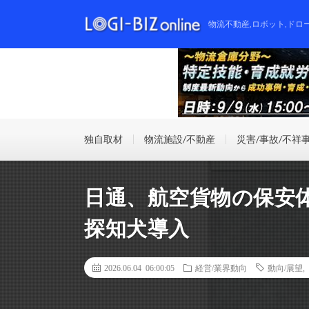
物流不動産,ロボット,ドロ
独自取材
物流施設/不動産
災害/事故/不祥
日通、航空貨物の保安
探知犬導入
2026.06.04 06:00:05
経営/業界動向
動向/展望
,