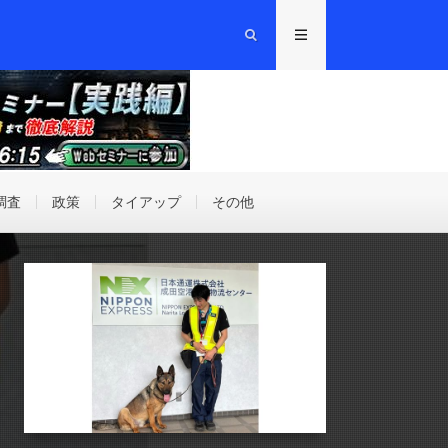
調査
政策
タイアップ
その他