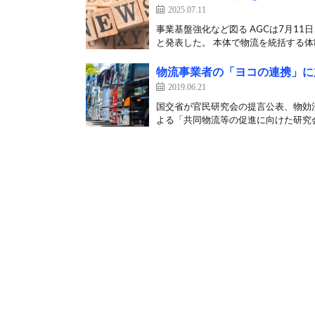
2025.07.11
事業基盤強化など図る AGCは7月11
と発表した。 本体で物流を統括する体制
物流事業者の「ヨコの連携」に
2019.06.21
国交省が官民研究会の提言公表、物効法
よる「共同物流等の促進に向けた研究会