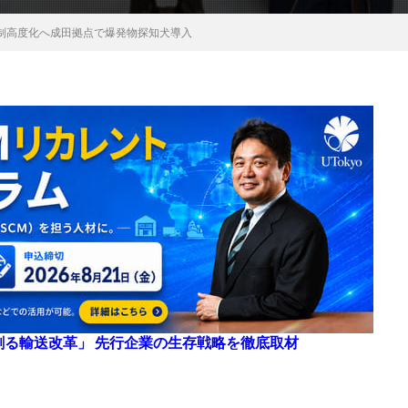
制高度化へ成田拠点で爆発物探知犬導入
来を創る輸送改革」 先行企業の生存戦略を徹底取材