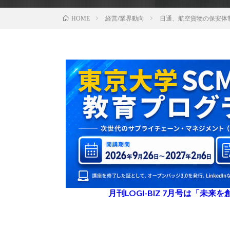
経営/業界動向
日通、航空貨物の保安体
HOME
月刊LOGI-BIZ 7月号は「未