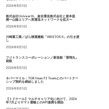
2026年8月5日
株式会社Univearth、倉吉運送株式会社と資本提
携〜山陰エリアへ実運送ネットワークを拡大〜
2026年8月5日
川崎重工業／ばら積運搬船「ARISTOS II」の引き渡
し
2026年8月5日
フジトランスコーポレーション／新造船「蓉翔丸」
就航
2026年8月5日
ネバーマイル：TGR Haas F1 Teamとのパートナー
シップ契約を締結しました
2026年8月5日
【トドケール】マルチキャリア化に向けて、2026
年7月よりヤマト運輸とのAPI連携を開始
2026年7月30日