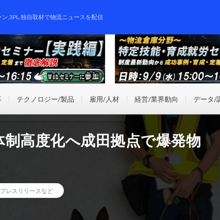
ーン,3PL,独自取材で物流ニュースを配信
事
テクノロジー/製品
雇用/人材
経営/業界動向
データ/
体制高度化へ成田拠点で爆発物
プレスリリースなど