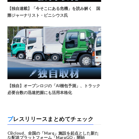
【独自連載】「今そこにある危機」を読み解く 国
際ジャーナリスト・ビニシウス氏
【独自】オープンロジの「AI梱包予測」、トラック
必要台数の迅速把握にも活用本格化
プレスリリースまとめてチェック
CBcloud、全国の「Marq」施設を起点とした新た
な配送プラットフォーム「MarqGO」開始