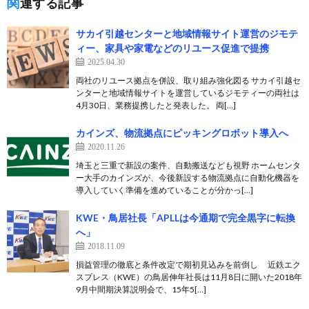
関連する記事
サカイ引越センターと地域情報サイト運営のジモテ
ィー、家具や家電などのリユース促進で提携
2025.04.30
両社のリユース拠点を併設、取り組み強化図る サカイ引越セ
ンターと地域情報サイトを運営しているジモティーの両社は
4月30日、業務提携したと発表した。 両[…]
カインズ、物流拠点にピッキングロボット導入へ
2020.11.26
埼玉と三重で新設の案件、自動搬送なども視野 ホームセンタ
ー大手のカインズが、今後新設する物流拠点に自動化機器を
導入していく準備を進めていることが分かっ[…]
KWE・鳥居社長「APLLは今通期で完全黒字に転換
へ」
2018.11.09
損益管理の徹底と条件改定で期初見込みを前倒し 近鉄エク
スプレス（KWE）の鳥居伸年社長は11月8日に開いた2018年
9月中間期決算説明会で、15年5[…]