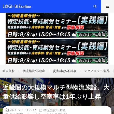
独自取材
物流施設/不動産
災害/事故/不祥事
テクノロジー/製品
近畿圏の大規模マルチ型物流施設、大
量供給影響し空室率は1年ぶり上昇
2023.05.01 11:25:12
物流施設/不動産