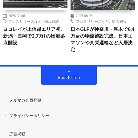
2026.08.06
2026.08.06
プレスリリースなど
,
物流施設
プレスリリースなど
,
物流施設
ヨコレイが上信越エリア初、
日本GLPが神奈川・厚木で8.4
新潟・長岡で2.7万tの物流拠
万㎡の物流施設完成、日本エ
点開設
マソンや真栄運輸など入居決
定
Back to Top
メルマガ会員登録
プライバシーポリシー
広告掲載