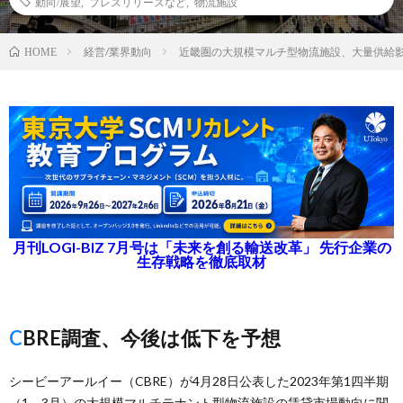
動向/展望
,
プレスリリースなど
,
物流施設
経営/業界動向
近畿圏の大規模マルチ型物流施設、大量供給影
HOME
月刊LOGI-BIZ 7月号は「未来を創る輸送改革」 先行企業の
生存戦略を徹底取材
CBRE調査、今後は低下を予想
シービーアールイー（CBRE）が4月28日公表した2023年第1四半期
（1～3月）の大規模マルチテナント型物流施設の賃貸市場動向に関