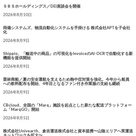
ＳＢＳホールディングス／DEI座談会を開催
2026年8月10日
両備システムズ、物流自動化システムを手掛ける 株式会社APTを子会社
化
2026年8月9日
Shippio、「輸送中の商品」の可視化をInvoiceのAI-OCRで自動化する新
機能を提供開始
2026年8月9日
栗林商船／夏の安全運航を支えるため熱中症対策を強化。今年から船員
への飲料配布を開始、4年目となるファン付き作業服の支給も継続
2026年8月9日
CBcloud、全国の「Marq」施設を起点とした新たな配送プラットフォー
ム「MarqGO」開始
2026年8月5日
株式会社Univearth、倉吉運送株式会社と資本提携〜山陰エリアへ実運送
ネットワークを拡大〜