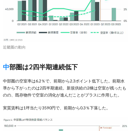
近畿圏の動向
中部圏は2四半期連続低下
中部圏の空室率は6.2％で、前期から2.3ポイント低下した。前期水
準から下がったのは2四半期連続。新規供給の2棟は空室が残ったも
のの、既存物件で空室の消化が進んだことがプラスに作用した。
実質賃料は1坪当たり3590円で、前期から0.3％下落した。