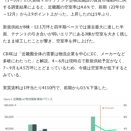
する調査結果によると、近畿圏の空室率は4.6％で、前期（22年10
～12月）から2.9ポイント上がった。上昇したのは1年ぶり。
新規供給が8棟・12.1万坪と四半期ベースでは過去最大に達した半
面、テナントの引き合いが弱いエリアにある3棟が空室を大きく残し
たまま竣工したことが響き、空室率を押し上げた。
CBREは「近畿圏全体の需要は物流企業を中心にEC、メーカーなど
多岐にわたった」と解説。4～6月は現時点で新規供給予定がなく、
7～9月も4.5万坪にとどまっているため、今後は空室率が低下すると
みている。
実質賃料は1坪当たり4110円で、前期から0.5％下落した。