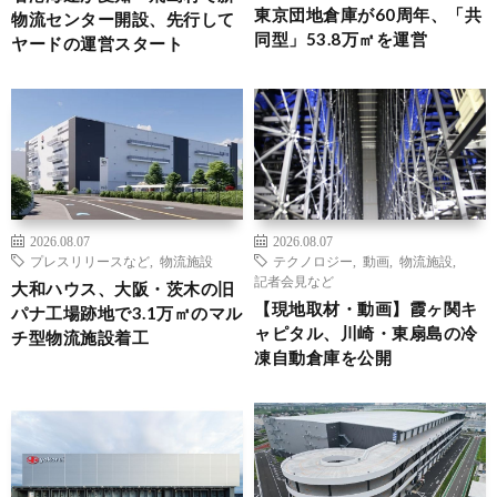
東京団地倉庫が60周年、「共
物流センター開設、先行して
同型」53.8万㎡を運営
ヤードの運営スタート
2026.08.07
2026.08.07
プレスリリースなど
,
物流施設
テクノロジー
,
動画
,
物流施設
,
記者会見など
大和ハウス、大阪・茨木の旧
【現地取材・動画】霞ヶ関キ
パナ工場跡地で3.1万㎡のマル
ャピタル、川崎・東扇島の冷
チ型物流施設着工
凍自動倉庫を公開