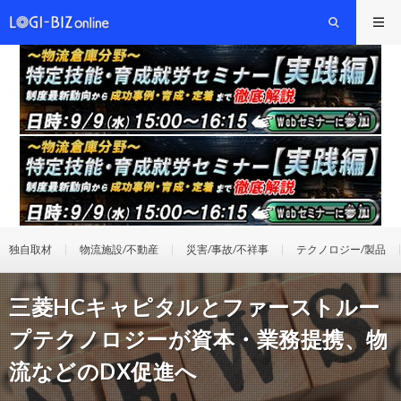
独自取材
物流施設/不動産
災害/事故/不祥事
テクノロジー/製品
三菱HCキャピタルとファーストルー
プテクノロジーが資本・業務提携、物
流などのDX促進へ