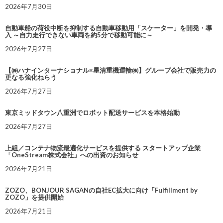
2026年7月30日
自動車船の荷役中断を抑制する自動車移動用「スケーター」を開発・導
入 ～自力走行できない車両を約5分で移動可能に～
2026年7月27日
【㈱ハナインターナショナル×星清重機運輸㈱】グループ会社で販売力の
更なる強化ねらう
2026年7月27日
東京ミッドタウン八重洲でロボット配送サービスを本格始動
2026年7月27日
上組／コンテナ物流最適化サービスを提供する スタートアップ企業
「OneStream株式会社」への出資のお知らせ
2026年7月21日
ZOZO、BONJOUR SAGANの自社EC拡大に向け「Fulfillment by
ZOZO」を提供開始
2026年7月21日