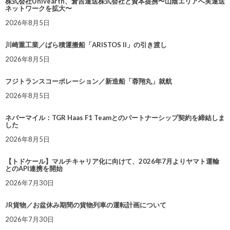
株式会社Univearth、倉吉運送株式会社と資本提携〜山陰エリアへ実運送
ネットワークを拡大〜
2026年8月5日
川崎重工業／ばら積運搬船「ARISTOS II」の引き渡し
2026年8月5日
フジトランスコーポレーション／新造船「蓉翔丸」就航
2026年8月5日
ネバーマイル：TGR Haas F1 Teamとのパートナーシップ契約を締結しま
した
2026年8月5日
【トドケール】マルチキャリア化に向けて、2026年7月よりヤマト運輸
とのAPI連携を開始
2026年7月30日
JR貨物／お盆休み期間の貨物列車の運転計画について
2026年7月30日