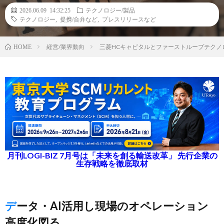
2026.06.09 14:32:25
テクノロジー/製品
テクノロジー
,
提携/合弁など
,
プレスリリースなど
経営/業界動向
三菱HCキャピタルとファーストループテクノ
HOME
月刊LOGI-BIZ 7月号は「未来を創る輸送改革」 先行企業の
生存戦略を徹底取材
データ・AI活用し現場のオペレーション
高度化図る