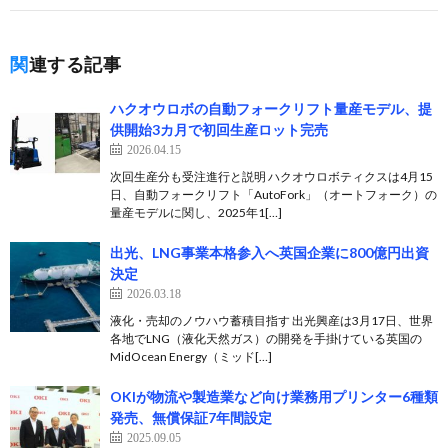
関連する記事
ハクオウロボの自動フォークリフト量産モデル、提
供開始3カ月で初回生産ロット完売
2026.04.15
次回生産分も受注進行と説明 ハクオウロボティクスは4月15
日、自動フォークリフト「AutoFork」（オートフォーク）の
量産モデルに関し、2025年1[…]
出光、LNG事業本格参入へ英国企業に800億円出資
決定
2026.03.18
液化・売却のノウハウ蓄積目指す 出光興産は3月17日、世界
各地でLNG（液化天然ガス）の開発を手掛けている英国の
MidOcean Energy（ミッド[…]
OKIが物流や製造業など向け業務用プリンター6種類
発売、無償保証7年間設定
2025.09.05