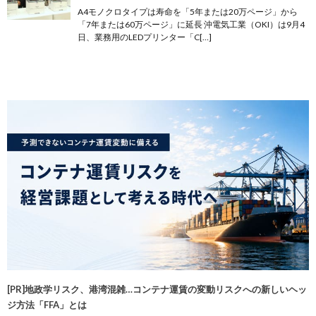
A4モノクロタイプは寿命を「5年または20万ページ」から
「7年または60万ページ」に延長 沖電気工業（OKI）は9月4
日、業務用のLEDプリンター「C[…]
[PR]地政学リスク、港湾混雑…コンテナ運賃の変動リスクへの新しいヘッ
ジ方法「FFA」とは