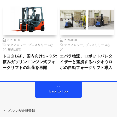
2026.08.05
2026.08.05
テクノロジー
,
プレスリリースな
テクノロジー
,
プレスリリースな
ど
,
動向/展望
ど
トヨタL&F、国内向け1～3.5t
エバラ物流、ロボットパレタ
積みガソリンエンジン式フォ
イザーと連携するハクオウロ
ークリフトの出荷を再開
ボの自動フォークリフト導入
Back to Top
メルマガ会員登録