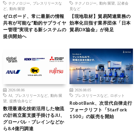
テクノロジー
,
プレスリリースな
テクノロジー
,
動向/展望
,
記者会
ど
,
動向/展望
見など
ゼロボード、常に最新の情報
【現地取材】貿易関連業務の
共有が可能な“動的サプライヤ
効率化目指す業界団体「日本
ー管理”実現する新システムの
貿易DX協会」が発足
提供開始へ
2026.08.06
2026.08.05
AI
,
プレスリリースなど
,
動向/展
プレスリリースなど
,
ロボット
望
,
提携/合弁など
RobotBank、次世代自律走行
数理最適化技術活用した物流
フォークリフト「StarFork
の計画立案支援手掛けるJIJ、
1500」の販売を開始
グローバル・ブレインなどか
ら8.4億円調達