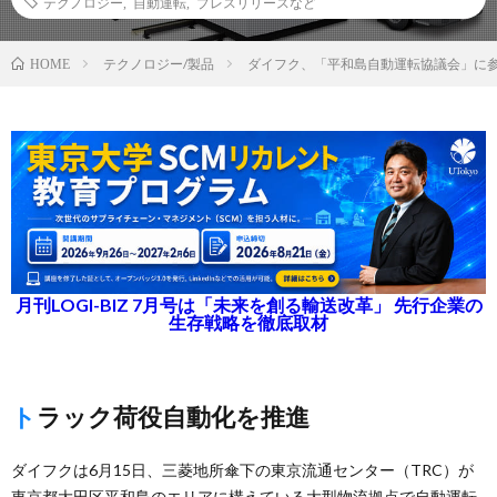
テクノロジー
,
自動運転
,
プレスリリースなど
テクノロジー/製品
ダイフク、「平和島自動運転協議会」に
HOME
月刊LOGI-BIZ 7月号は「未来を創る輸送改革」 先行企業の
生存戦略を徹底取材
トラック荷役自動化を推進
ダイフクは6月15日、三菱地所傘下の東京流通センター（TRC）が
東京都大田区平和島のエリアに構えている大型物流拠点で自動運転