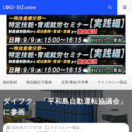
独自取材
物流施設/不動産
災害/事故/不祥事
テクノロジー/製品
ダイフク、「平和島自動運転協議会」
に参画
2026.06.15 17:07:38
テクノロジー/製品