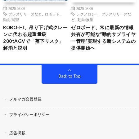
2026.08.06
2026.08.06
プレスリリースなど
,
ロボット
,
テクノロジー
,
プレスリリースな
動向/展望
ど
,
動向/展望
ROBO-HI、吊り下げ式クレー
ゼロボード、常に最新の情報
ンに代わる超重量級
共有が可能な“動的サプライヤ
200tAGVで「落下リスク」
ー管理”実現する新システムの
解消と説明
提供開始へ
Back to Top
メルマガ会員登録
プライバシーポリシー
広告掲載