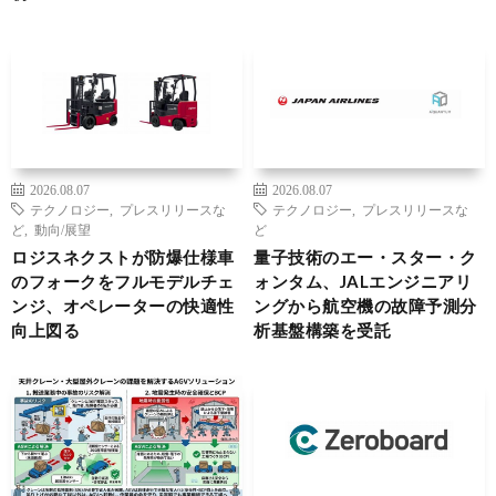
2026.08.07
2026.08.07
テクノロジー
,
プレスリリースな
テクノロジー
,
プレスリリースな
ど
,
動向/展望
ど
ロジスネクストが防爆仕様車
量子技術のエー・スター・ク
のフォークをフルモデルチェ
ォンタム、JALエンジニアリ
ンジ、オペレーターの快適性
ングから航空機の故障予測分
向上図る
析基盤構築を受託