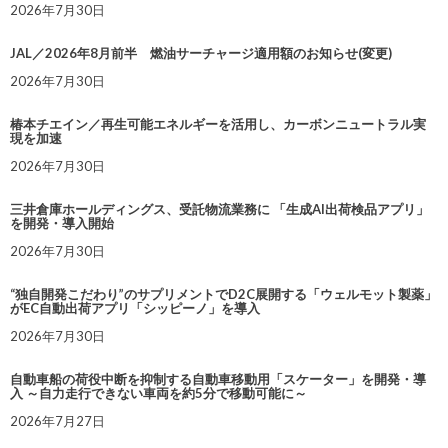
2026年7月30日
JAL／2026年8月前半 燃油サーチャージ適用額のお知らせ(変更)
2026年7月30日
椿本チエイン／再生可能エネルギーを活用し、カーボンニュートラル実
現を加速
2026年7月30日
三井倉庫ホールディングス、受託物流業務に 「生成AI出荷検品アプリ」
を開発・導入開始
2026年7月30日
“独自開発こだわり”のサプリメントでD2C展開する「ウェルモット製薬」
がEC自動出荷アプリ「シッピーノ」を導入
2026年7月30日
自動車船の荷役中断を抑制する自動車移動用「スケーター」を開発・導
入 ～自力走行できない車両を約5分で移動可能に～
2026年7月27日