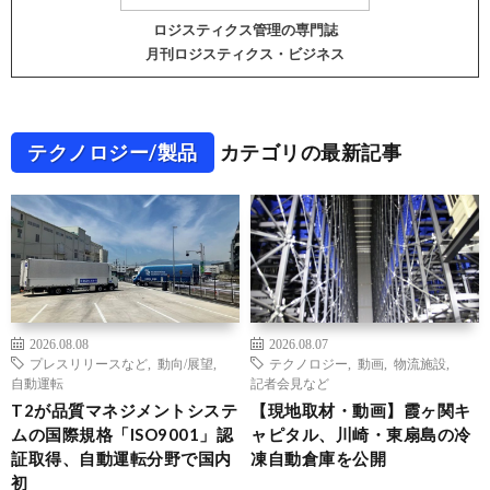
ロジスティクス管理の専門誌
月刊ロジスティクス・ビジネス
テクノロジー/製品
カテゴリの最新記事
2026.08.08
2026.08.07
プレスリリースなど
,
動向/展望
,
テクノロジー
,
動画
,
物流施設
,
自動運転
記者会見など
T2が品質マネジメントシステ
【現地取材・動画】霞ヶ関キ
ムの国際規格「ISO9001」認
ャピタル、川崎・東扇島の冷
証取得、自動運転分野で国内
凍自動倉庫を公開
初