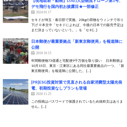
【現地取材・動画】DJIの大型物流ドローン第1号、
デモ飛行を国内初お披露目★一部修正
2024.01.17
セキドが埼玉・春日部で実施、20kgの荷物をウィンチで吊り
下げ ※本文中「セキドによれば、今後の日本での販売予定は
まだ決まっていないという。」を「セキ[…]
日本郵便が最重要拠点「新東京郵便局」を報道陣に
公開
2018.10.15
年間郵便物73億通と宅配便9千万個を取り扱い 日本郵便は
10月15日、東京・江東区にある同社最重要拠点の一つ、「新
東京郵便局」を報道陣に公開した。 […]
[PR]ESG投資対策で見直される自家消費型太陽光発
電、初期投資なしプランも登場
2020.11.25
この投稿はパスワードで保護されているため抜粋文はありま
せん。[…]