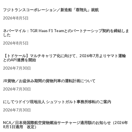
フジトランスコーポレーション／新造船「蓉翔丸」就航
2026年8月5日
ネバーマイル：TGR Haas F1 Teamとのパートナーシップ契約を締結しま
した
2026年8月5日
【トドケール】マルチキャリア化に向けて、2026年7月よりヤマト運輸
とのAPI連携を開始
2026年7月30日
JR貨物／お盆休み期間の貨物列車の運転計画について
2026年7月30日
にしてつドイツ現地法人 シュツットガルト事務所移転のご案内
2026年7月30日
NCA／日本発国際航空貨物燃油サーチャージ適用額のお知らせ（2026年
8月1日適用 改定）