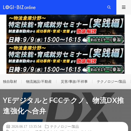
独自取材
物流施設/不動産
災害/事故/不祥事
テクノロジー/製品
YEデジタルとFCCテクノ、物流DX推
進強化へ合弁
2026.06.17 13:35:54
テクノロジー/製品