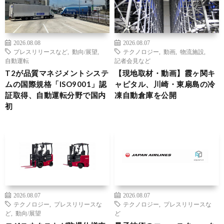
2026.08.08
2026.08.07
プレスリリースなど
,
動向/展望
,
テクノロジー
,
動画
,
物流施設
,
自動運転
記者会見など
T2が品質マネジメントシステ
【現地取材・動画】霞ヶ関キ
ムの国際規格「ISO9001」認
ャピタル、川崎・東扇島の冷
証取得、自動運転分野で国内
凍自動倉庫を公開
初
2026.08.07
2026.08.07
テクノロジー
,
プレスリリースな
テクノロジー
,
プレスリリースな
ど
,
動向/展望
ど