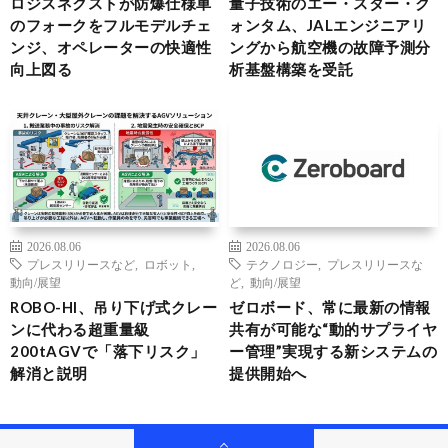
ロジスネクストが防爆仕様車
量子技術のエー・スター・ク
のフォークをフルモデルチェ
ォンタム、JALエンジニアリ
ンジ、オペレーターの快適性
ングから航空機の故障予測分
向上図る
析基盤構築を受託
2026.08.06
2026.08.06
プレスリリースなど
,
ロボット
,
テクノロジー
,
プレスリリースな
動向/展望
ど
,
動向/展望
ROBO-HI、吊り下げ式クレー
ゼロボード、常に最新の情報
ンに代わる超重量級
共有が可能な“動的サプライヤ
200tAGVで「落下リスク」
ー管理”実現する新システムの
解消と説明
提供開始へ