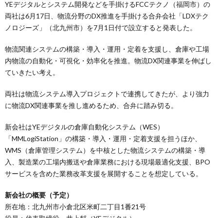
YEデジタルとシステム開発などを手掛けるFCCテクノ（福岡市）の
両社は6月17日、物流分野のDX推進を手掛ける合弁会社「LDXテク
ノロジーズ」（北九州市）を7月1日付で設立すると発表した。
物流関連システムの構築・導入・運用・定着を支援し、倉庫や工場
内物流の自動化・可視化・効率化を推進。物流DX関連事業を伸ばし
ていきたい考え。
両社は物流システム導入プロジェクトで連携してきたが、より強力
に物流DX関連事業を推し進めるため、合弁に踏み切る。
新会社はYEデジタルの倉庫自動化システム（WES）
「MMLogiStation」の構築・導入・運用・定着支援を担うほか、
WMS（倉庫管理システム）を中核とした物流システムの構築・導
入、製造業の工場内搬送や倉庫業務における現場最適化支援、BPO
サービスを含めた業務改革支援を展開することを想定している。
新会社の概要（予定）
所在地：北九州市小倉北区米町二丁目1番21号