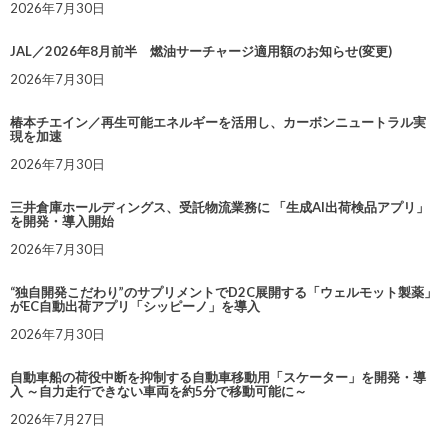
2026年7月30日
JAL／2026年8月前半 燃油サーチャージ適用額のお知らせ(変更)
2026年7月30日
椿本チエイン／再生可能エネルギーを活用し、カーボンニュートラル実
現を加速
2026年7月30日
三井倉庫ホールディングス、受託物流業務に 「生成AI出荷検品アプリ」
を開発・導入開始
2026年7月30日
“独自開発こだわり”のサプリメントでD2C展開する「ウェルモット製薬」
がEC自動出荷アプリ「シッピーノ」を導入
2026年7月30日
自動車船の荷役中断を抑制する自動車移動用「スケーター」を開発・導
入 ～自力走行できない車両を約5分で移動可能に～
2026年7月27日