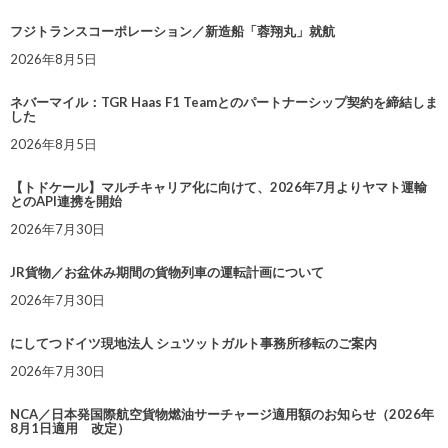
フジトランスコーポレーション／新造船「蓉翔丸」就航
2026年8月5日
ネバーマイル：TGR Haas F1 Teamとのパートナーシップ契約を締結しま
した
2026年8月5日
【トドケール】マルチキャリア化に向けて、2026年7月よりヤマト運輸
とのAPI連携を開始
2026年7月30日
JR貨物／お盆休み期間の貨物列車の運転計画について
2026年7月30日
にしてつドイツ現地法人 シュツットガルト事務所移転のご案内
2026年7月30日
NCA／日本発国際航空貨物燃油サーチャージ適用額のお知らせ（2026年
8月1日適用 改定）