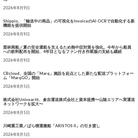
2026年8月9日
Shippio、「輸送中の商品」の可視化をInvoiceのAI-OCRで自動化する新
機能を提供開始
2026年8月9日
栗林商船／夏の安全運航を支えるため熱中症対策を強化。今年から船員
への飲料配布を開始、4年目となるファン付き作業服の支給も継続
2026年8月9日
CBcloud、全国の「Marq」施設を起点とした新たな配送プラットフォー
ム「MarqGO」開始
2026年8月5日
株式会社Univearth、倉吉運送株式会社と資本提携〜山陰エリアへ実運送
ネットワークを拡大〜
2026年8月5日
川崎重工業／ばら積運搬船「ARISTOS II」の引き渡し
2026年8月5日