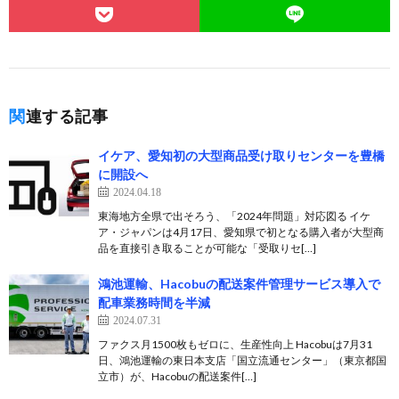
関連する記事
イケア、愛知初の大型商品受け取りセンターを豊橋
に開設へ
2024.04.18
東海地方全県で出そろう、「2024年問題」対応図る イケ
ア・ジャパンは4月17日、愛知県で初となる購入者が大型商
品を直接引き取ることが可能な「受取りセ[…]
鴻池運輸、Hacobuの配送案件管理サービス導入で
配車業務時間を半減
2024.07.31
ファクス月1500枚もゼロに、生産性向上 Hacobuは7月31
日、鴻池運輸の東日本支店「国立流通センター」（東京都国
立市）が、Hacobuの配送案件[…]