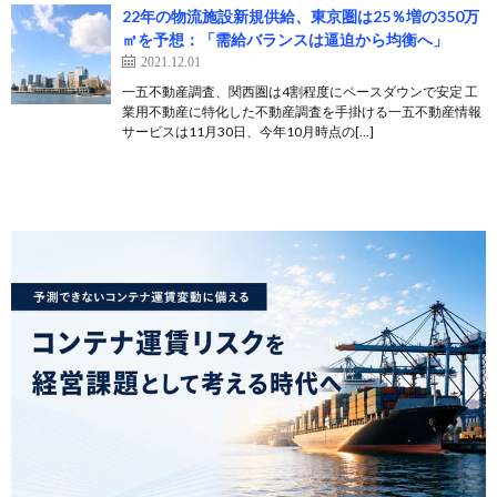
22年の物流施設新規供給、東京圏は25％増の350万
㎡を予想：「需給バランスは逼迫から均衡へ」
2021.12.01
一五不動産調査、関西圏は4割程度にペースダウンで安定 工
業用不動産に特化した不動産調査を手掛ける一五不動産情報
サービスは11月30日、今年10月時点の[…]