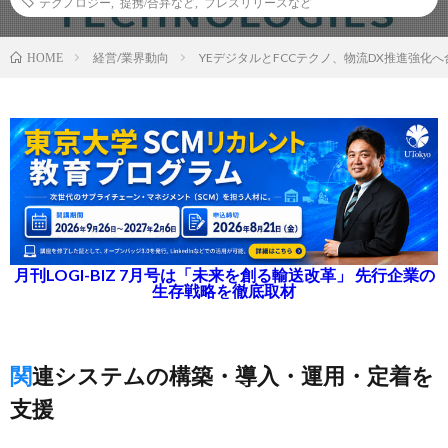
テクノロジー
,
提携/合弁など
,
プレスリリースなど
経営/業界動向
YEデジタルとFCCテクノ、物流DX推進強化へ
HOME
月刊LOGI-BIZ 7月号は「未来を創る輸送改革」 先行企業の
生存戦略を徹底取材
関連システムの構築・導入・運用・定着を
支援