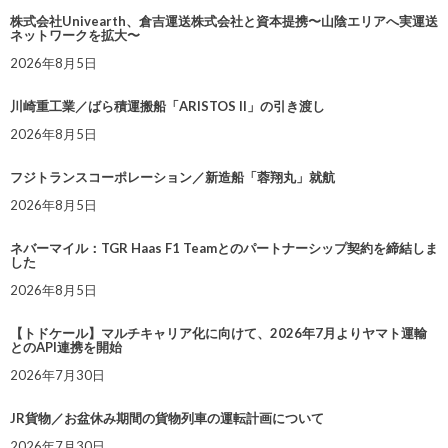
株式会社Univearth、倉吉運送株式会社と資本提携〜山陰エリアへ実運送
ネットワークを拡大〜
2026年8月5日
川崎重工業／ばら積運搬船「ARISTOS II」の引き渡し
2026年8月5日
フジトランスコーポレーション／新造船「蓉翔丸」就航
2026年8月5日
ネバーマイル：TGR Haas F1 Teamとのパートナーシップ契約を締結しま
した
2026年8月5日
【トドケール】マルチキャリア化に向けて、2026年7月よりヤマト運輸
とのAPI連携を開始
2026年7月30日
JR貨物／お盆休み期間の貨物列車の運転計画について
2026年7月30日