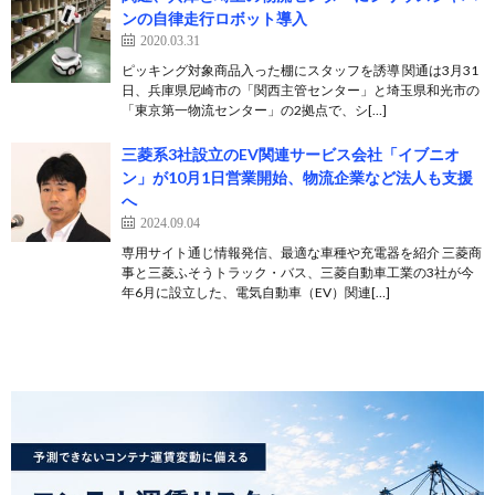
ンの自律走行ロボット導入
2020.03.31
ピッキング対象商品入った棚にスタッフを誘導 関通は3月31
日、兵庫県尼崎市の「関西主管センター」と埼玉県和光市の
「東京第一物流センター」の2拠点で、シ[…]
三菱系3社設立のEV関連サービス会社「イブニオ
ン」が10月1日営業開始、物流企業など法人も支援
へ
2024.09.04
専用サイト通じ情報発信、最適な車種や充電器を紹介 三菱商
事と三菱ふそうトラック・バス、三菱自動車工業の3社が今
年6月に設立した、電気自動車（EV）関連[…]