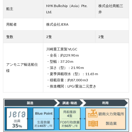
NYK Bulkship（Asia）Pte.
株式会社商船三
船主
Ltd.
井
用船者
株式会社JERA
隻数
2隻
2隻
川崎重工業製 VLGC
・全長：約229.90 m
・型幅：37.20 m
アンモニア輸送船仕
・深さ（型）：21.90 m
様
・夏季満載喫水（型）：11.65 m
・積載容量：約87,000 m3
・推進機関：LPG/重油二元焚き