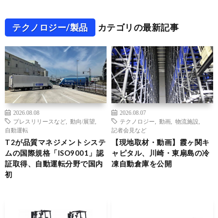
テクノロジー/製品
カテゴリの最新記事
2026.08.08
2026.08.07
プレスリリースなど
,
動向/展望
,
テクノロジー
,
動画
,
物流施設
,
自動運転
記者会見など
T2が品質マネジメントシステ
【現地取材・動画】霞ヶ関キ
ムの国際規格「ISO9001」認
ャピタル、川崎・東扇島の冷
証取得、自動運転分野で国内
凍自動倉庫を公開
初