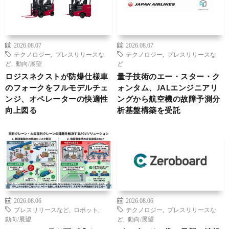
2026.08.07
2026.08.07
テクノロジー
,
プレスリリースな
テクノロジー
,
プレスリリースな
ど
,
動向/展望
ど
ロジスネクストが防爆仕様車
量子技術のエー・スター・ク
のフォークをフルモデルチェ
ォンタム、JALエンジニアリ
ンジ、オペレーターの快適性
ングから航空機の故障予測分
向上図る
析基盤構築を受託
2026.08.06
2026.08.06
プレスリリースなど
,
ロボット
,
テクノロジー
,
プレスリリースな
動向/展望
ど
,
動向/展望