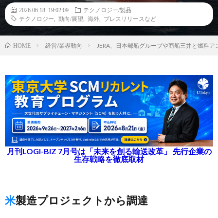
2026.06.18 19:02:09
テクノロジー/製品
テクノロジー
,
動向/展望
,
海外
,
プレスリリースなど
経営/業界動向
JERA、日本郵船グループや商船三井と燃料
HOME
月刊LOGI-BIZ 7月号は「未来を創る輸送改革」 先行企業の
生存戦略を徹底取材
米製造プロジェクトから調達