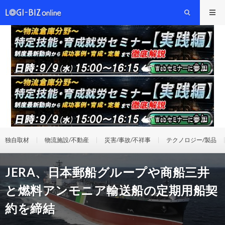
独自取材
物流施設/不動産
災害/事故/不祥事
テクノロジー/製品
JERA、日本郵船グループや商船三井
と燃料アンモニア輸送船の定期用船契
約を締結