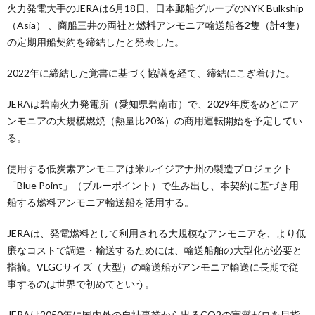
火力発電大手のJERAは6月18日、日本郵船グループのNYK Bulkship
（Asia） 、商船三井の両社と燃料アンモニア輸送船各2隻（計4隻）
の定期用船契約を締結したと発表した。
2022年に締結した覚書に基づく協議を経て、締結にこぎ着けた。
JERAは碧南火力発電所（愛知県碧南市）で、2029年度をめどにア
ンモニアの大規模燃焼（熱量比20%）の商用運転開始を予定してい
る。
使用する低炭素アンモニアは米ルイジアナ州の製造プロジェクト
「Blue Point」（ブルーポイント）で生み出し、本契約に基づき用
船する燃料アンモニア輸送船を活用する。
JERAは、発電燃料として利用される大規模なアンモニアを、より低
廉なコストで調達・輸送するためには、輸送船舶の大型化が必要と
指摘。VLGCサイズ（大型）の輸送船がアンモニア輸送に長期で従
事するのは世界で初めてという。
JERAは2050年に国内外の自社事業から出るCO2の実質ゼロを目指