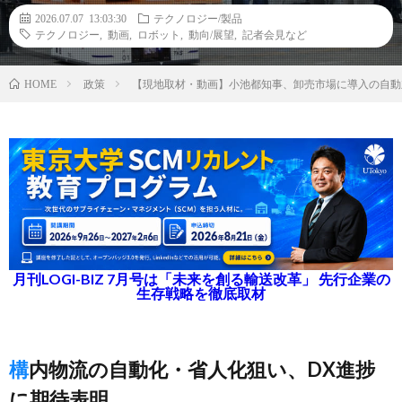
2026.07.07 13:03:30
テクノロジー/製品
テクノロジー
,
動画
,
ロボット
,
動向/展望
,
記者会見など
政策
【現地取材・動画】小池都知事、卸売市場に導入の自動
HOME
月刊LOGI-BIZ 7月号は「未来を創る輸送改革」 先行企業の
生存戦略を徹底取材
構内物流の自動化・省人化狙い、DX進捗
に期待表明