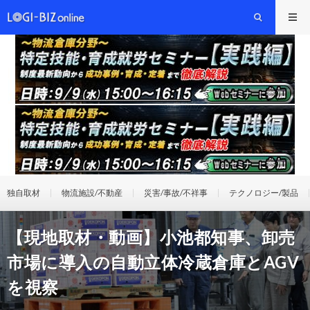
独自取材
物流施設/不動産
災害/事故/不祥事
テクノロジー/製品
【現地取材・動画】小池都知事、卸売
市場に導入の自動立体冷蔵倉庫とAGV
を視察