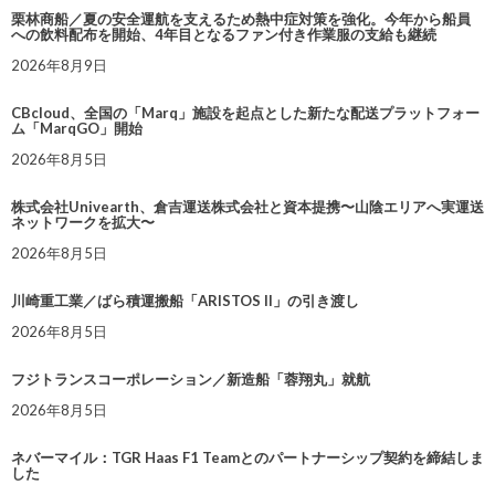
栗林商船／夏の安全運航を支えるため熱中症対策を強化。今年から船員
への飲料配布を開始、4年目となるファン付き作業服の支給も継続
2026年8月9日
CBcloud、全国の「Marq」施設を起点とした新たな配送プラットフォー
ム「MarqGO」開始
2026年8月5日
株式会社Univearth、倉吉運送株式会社と資本提携〜山陰エリアへ実運送
ネットワークを拡大〜
2026年8月5日
川崎重工業／ばら積運搬船「ARISTOS II」の引き渡し
2026年8月5日
フジトランスコーポレーション／新造船「蓉翔丸」就航
2026年8月5日
ネバーマイル：TGR Haas F1 Teamとのパートナーシップ契約を締結しま
した