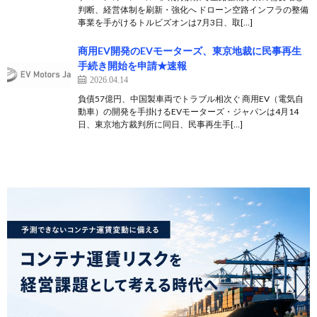
判断、経営体制を刷新・強化へ ドローン空路インフラの整備
事業を手がけるトルビズオンは7月3日、取[…]
商用EV開発のEVモーターズ、東京地裁に民事再生
手続き開始を申請★速報
2026.04.14
負債57億円、中国製車両でトラブル相次ぐ 商用EV（電気自
動車）の開発を手掛けるEVモーターズ・ジャパンは4月14
日、東京地方裁判所に同日、民事再生手[…]