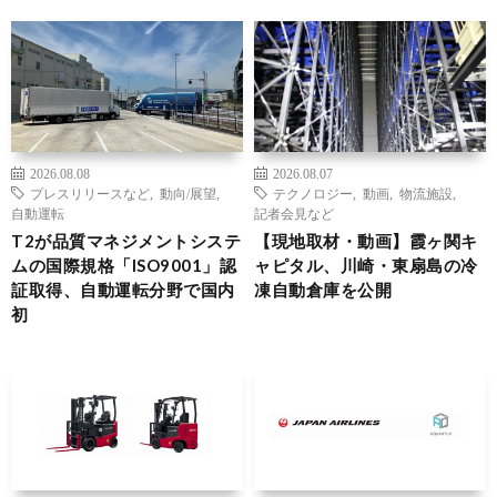
2026.08.08
2026.08.07
プレスリリースなど
,
動向/展望
,
テクノロジー
,
動画
,
物流施設
,
自動運転
記者会見など
T2が品質マネジメントシステ
【現地取材・動画】霞ヶ関キ
ムの国際規格「ISO9001」認
ャピタル、川崎・東扇島の冷
証取得、自動運転分野で国内
凍自動倉庫を公開
初