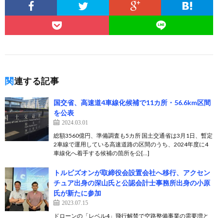
関連する記事
国交省、高速道4車線化候補で11カ所・56.6km区間
を公表
2024.03.01
総額3560億円、準備調査も5カ所 国土交通省は3月1日、暫定
2車線で運用している高速道路の区間のうち、2024年度に4
車線化へ着手する候補の箇所を公[…]
トルビズオンが取締役会設置会社へ移行、アクセン
チュア出身の深山氏と公認会計士事務所出身の小原
氏が新たに参加
2023.07.15
ドローンの「レベル4」飛行解禁で空路整備事業の需要増と