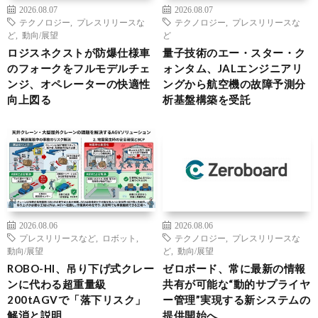
2026.08.07
2026.08.07
テクノロジー
,
プレスリリースな
テクノロジー
,
プレスリリースな
ど
,
動向/展望
ど
ロジスネクストが防爆仕様車
量子技術のエー・スター・ク
のフォークをフルモデルチェ
ォンタム、JALエンジニアリ
ンジ、オペレーターの快適性
ングから航空機の故障予測分
向上図る
析基盤構築を受託
2026.08.06
2026.08.06
プレスリリースなど
,
ロボット
,
テクノロジー
,
プレスリリースな
動向/展望
ど
,
動向/展望
ROBO-HI、吊り下げ式クレー
ゼロボード、常に最新の情報
ンに代わる超重量級
共有が可能な“動的サプライヤ
200tAGVで「落下リスク」
ー管理”実現する新システムの
解消と説明
提供開始へ