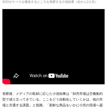
AGVがケースを搬送するところを視察する小池知事（右から2人目）
視察後、メディアの取材に応じた小池知事は「卸売市場は労働集約
型で成り立ってきている。ここをどう自動化していくかは、他の市
場と共通する課題」と指摘。「新鮮な商品をいかに小売の現場へ届