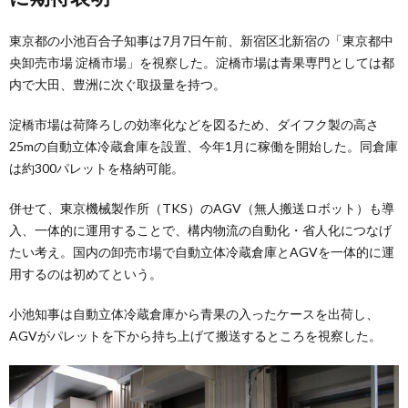
東京都の小池百合子知事は7月7日午前、新宿区北新宿の「東京都中
央卸売市場 淀橋市場」を視察した。淀橋市場は青果専門としては都
内で大田、豊洲に次ぐ取扱量を持つ。
淀橋市場は荷降ろしの効率化などを図るため、ダイフク製の高さ
25mの自動立体冷蔵倉庫を設置、今年1月に稼働を開始した。同倉庫
は約300パレットを格納可能。
併せて、東京機械製作所（TKS）のAGV（無人搬送ロボット）も導
入、一体的に運用することで、構内物流の自動化・省人化につなげ
たい考え。国内の卸売市場で自動立体冷蔵倉庫とAGVを一体的に運
用するのは初めてという。
小池知事は自動立体冷蔵倉庫から青果の入ったケースを出荷し、
AGVがパレットを下から持ち上げて搬送するところを視察した。