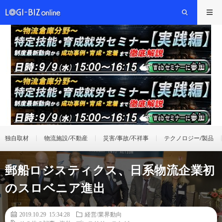
独自取材
物流施設/不動産
災害/事故/不祥事
テクノロジー/製品
郵船ロジスティクス、日系物流企業初
のスロベニア進出
2019.10.29 15:34:28
経営/業界動向