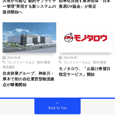
共有が可能な“動的サプライヤ
効率化目指す業界団体「日本
ー管理”実現する新システムの
貿易DX協会」が発足
提供開始へ
2026.08.06
2026.08.06
プレスリリースなど
,
動向/展望
,
プレスリリースなど
,
動向/展望
物流施設
モノタロウ、「お届け希望日
住友林業グループ、神奈川・
指定サービス」開始
厚木で初の自社運営型物流拠
点が稼働開始
Back to Top