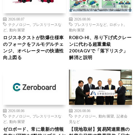
2026.08.07
2026.08.06
テクノロジー
,
プレスリリースな
プレスリリースなど
,
ロボット
,
ど
,
動向/展望
動向/展望
ロジスネクストが防爆仕様車
ROBO-HI、吊り下げ式クレー
のフォークをフルモデルチェ
ンに代わる超重量級
ンジ、オペレーターの快適性
200tAGVで「落下リスク」
向上図る
解消と説明
2026.08.06
2026.08.06
テクノロジー
,
プレスリリースな
テクノロジー
,
動向/展望
,
記者会
ど
,
動向/展望
見など
ゼロボード、常に最新の情報
【現地取材】貿易関連業務の