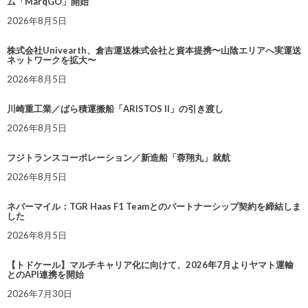
ム「MarqGO」開始
2026年8月5日
株式会社Univearth、倉吉運送株式会社と資本提携〜山陰エリアへ実運送
ネットワークを拡大〜
2026年8月5日
川崎重工業／ばら積運搬船「ARISTOS II」の引き渡し
2026年8月5日
フジトランスコーポレーション／新造船「蓉翔丸」就航
2026年8月5日
ネバーマイル：TGR Haas F1 Teamとのパートナーシップ契約を締結しま
した
2026年8月5日
【トドケール】マルチキャリア化に向けて、2026年7月よりヤマト運輸
とのAPI連携を開始
2026年7月30日