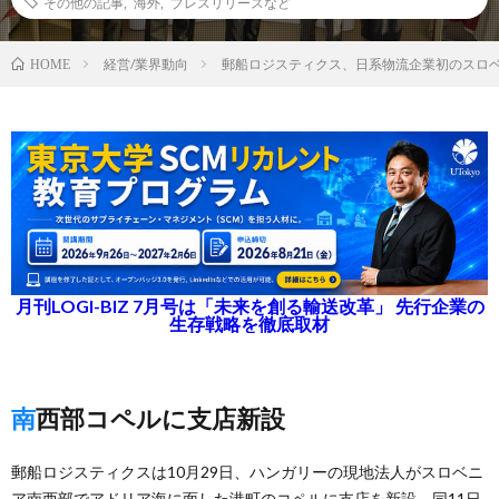
その他の記事
,
海外
,
プレスリリースなど
経営/業界動向
郵船ロジスティクス、日系物流企業初のスロ
HOME
月刊LOGI-BIZ 7月号は「未来を創る輸送改革」 先行企業の
生存戦略を徹底取材
南西部コペルに支店新設
郵船ロジスティクスは10月29日、ハンガリーの現地法人がスロベニ
ア南西部でアドリア海に面した港町のコペルに支店を新設、同11日