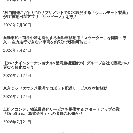
“独自開発こだわり”のサプリメントでD2C展開する「ウェルモット製薬」
がEC自動出荷アプリ「シッピーノ」を導入
2026年7月30日
自動車船の荷役中断を抑制する自動車移動用「スケーター」を開発・導
入 ～自力走行できない車両を約5分で移動可能に～
2026年7月27日
【㈱ハナインターナショナル×星清重機運輸㈱】グループ会社で販売力の
更なる強化ねらう
2026年7月27日
東京ミッドタウン八重洲でロボット配送サービスを本格始動
2026年7月27日
上組／コンテナ物流最適化サービスを提供する スタートアップ企業
「OneStream株式会社」への出資のお知らせ
2026年7月21日