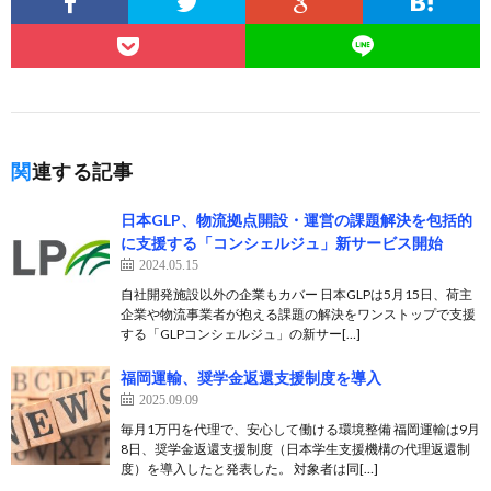
関連する記事
日本GLP、物流拠点開設・運営の課題解決を包括的
に支援する「コンシェルジュ」新サービス開始
2024.05.15
自社開発施設以外の企業もカバー 日本GLPは5月15日、荷主
企業や物流事業者が抱える課題の解決をワンストップで支援
する「GLPコンシェルジュ」の新サー[…]
福岡運輸、奨学金返還支援制度を導入
2025.09.09
毎月1万円を代理で、安心して働ける環境整備 福岡運輸は9月
8日、奨学金返還支援制度（日本学生支援機構の代理返還制
度）を導入したと発表した。 対象者は同[…]