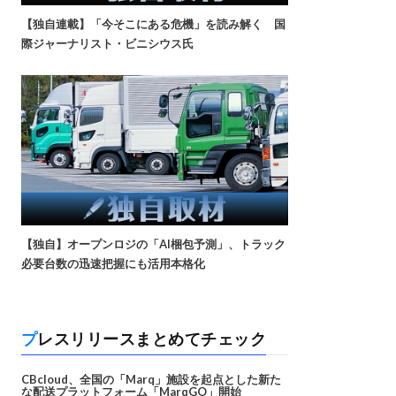
【独自連載】「今そこにある危機」を読み解く 国
際ジャーナリスト・ビニシウス氏
【独自】オープンロジの「AI梱包予測」、トラック
必要台数の迅速把握にも活用本格化
プレスリリースまとめてチェック
CBcloud、全国の「Marq」施設を起点とした新た
な配送プラットフォーム「MarqGO」開始