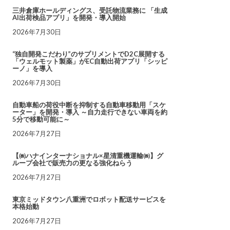
三井倉庫ホールディングス、受託物流業務に 「生成
AI出荷検品アプリ」を開発・導入開始
2026年7月30日
“独自開発こだわり”のサプリメントでD2C展開する
「ウェルモット製薬」がEC自動出荷アプリ「シッピ
ーノ」を導入
2026年7月30日
自動車船の荷役中断を抑制する自動車移動用「スケ
ーター」を開発・導入 ～自力走行できない車両を約
5分で移動可能に～
2026年7月27日
【㈱ハナインターナショナル×星清重機運輸㈱】グ
ループ会社で販売力の更なる強化ねらう
2026年7月27日
東京ミッドタウン八重洲でロボット配送サービスを
本格始動
2026年7月27日