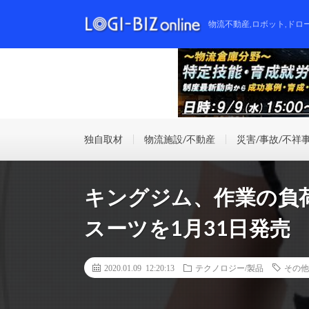
物流不動産,ロボット,ドロ
独自取材
物流施設/不動産
災害/事故/不祥
キングジム、作業の負
スーツを1月31日発売
2020.01.09 12:20:13
テクノロジー/製品
その他