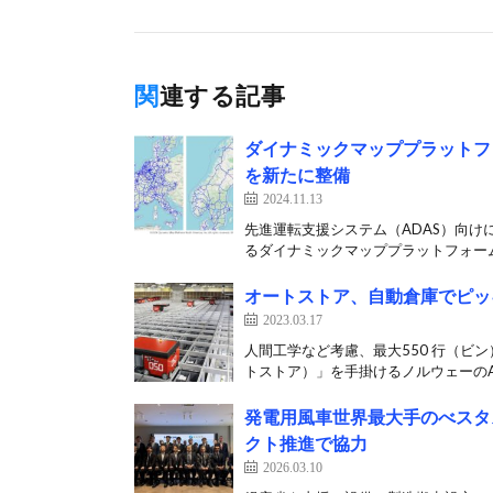
関連する記事
ダイナミックマッププラットフォ
を新たに整備
2024.11.13
先進運転支援システム（ADAS）向け
るダイナミックマッププラットフォームは
オートストア、自動倉庫でピッ
2023.03.17
人間工学など考慮、最大550 行（ビン）
トストア）」を手掛けるノルウェーのA[
発電用風車世界最大手のべスタス
クト推進で協力
2026.03.10