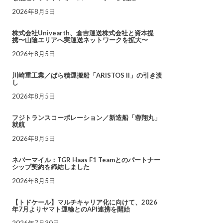
2026年8月5日
株式会社Univearth、倉吉運送株式会社と資本提
携〜山陰エリアへ実運送ネットワークを拡大〜
2026年8月5日
川崎重工業／ばら積運搬船「ARISTOS II」の引き渡
し
2026年8月5日
フジトランスコーポレーション／新造船「蓉翔丸」
就航
2026年8月5日
ネバーマイル：TGR Haas F1 Teamとのパートナー
シップ契約を締結しました
2026年8月5日
【トドケール】マルチキャリア化に向けて、2026
年7月よりヤマト運輸とのAPI連携を開始
2026年7月30日