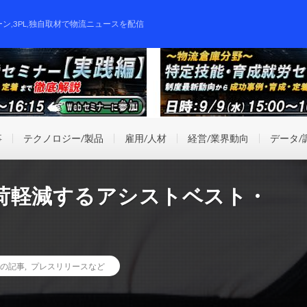
ーン,3PL,独自取材で物流ニュースを配信
事
テクノロジー/製品
雇用/人材
経営/業界動向
データ/
荷軽減するアシストベスト・
の記事
,
プレスリリースなど