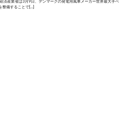
 経済産業省は3月9日、デンマークの発電用風車メーカー世界最大手ベ
整備することで[…]