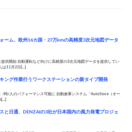
ーム、欧州16カ国・27万kmの高精度3次元地図データ
に提供開始 自動運転など向けに高精度の3次元地図データを提供してい
11月2日[…]
キング作業行うワークステーションの新タイプ開発
/時/人のパフォーマンス可能に 自動倉庫システム「AutoStore（オー
…]
と日通、DENZAIの3社が日本国内の風力発電プロジェ