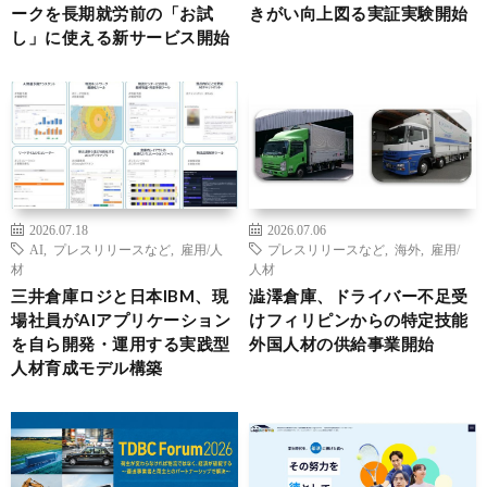
ークを長期就労前の「お試
きがい向上図る実証実験開始
し」に使える新サービス開始
2026.07.18
2026.07.06
AI
,
プレスリリースなど
,
雇用/人
プレスリリースなど
,
海外
,
雇用/
材
人材
三井倉庫ロジと日本IBM、現
澁澤倉庫、ドライバー不足受
場社員がAIアプリケーション
けフィリピンからの特定技能
を自ら開発・運用する実践型
外国人材の供給事業開始
人材育成モデル構築