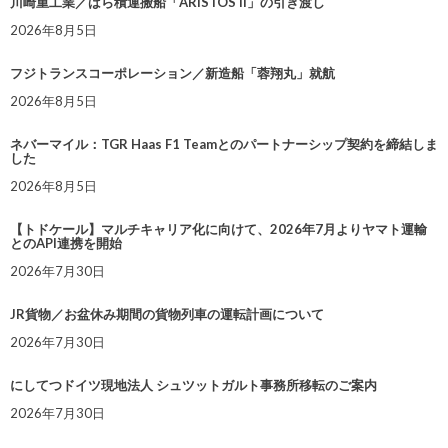
川崎重工業／ばら積運搬船「ARISTOS II」の引き渡し
2026年8月5日
フジトランスコーポレーション／新造船「蓉翔丸」就航
2026年8月5日
ネバーマイル：TGR Haas F1 Teamとのパートナーシップ契約を締結しま
した
2026年8月5日
【トドケール】マルチキャリア化に向けて、2026年7月よりヤマト運輸
とのAPI連携を開始
2026年7月30日
JR貨物／お盆休み期間の貨物列車の運転計画について
2026年7月30日
にしてつドイツ現地法人 シュツットガルト事務所移転のご案内
2026年7月30日