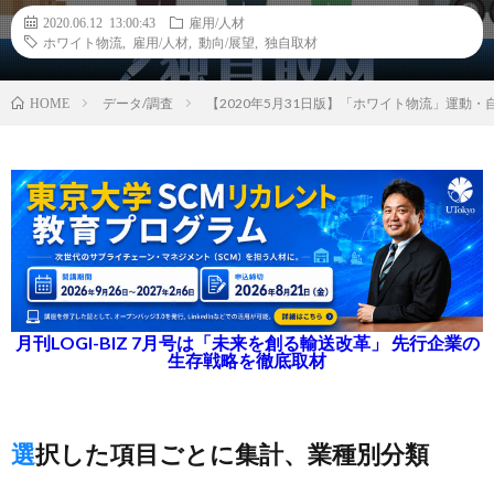
2020.06.12 13:00:43
雇用/人材
ホワイト物流
,
雇用/人材
,
動向/展望
,
独自取材
データ/調査
【2020年5月31日版】「ホワイト物流」運動
HOME
月刊LOGI-BIZ 7月号は「未来を創る輸送改革」 先行企業の
生存戦略を徹底取材
選択した項目ごとに集計、業種別分類