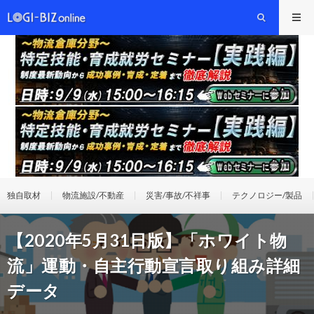
独自取材
物流施設/不動産
災害/事故/不祥事
テクノロジー/製品
【2020年5月31日版】「ホワイト物
流」運動・自主行動宣言取り組み詳細
データ