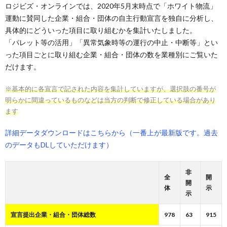
ロジビズ・オンラインでは、2020年5月末時点で「ホワイト物流」
運動に賛同した企業・組合・団体の自主行動宣言を独自に分析し、
具体的にどういった項目に取り組むかを集計いたしました。
「パレット等の活用」「異常気象時等の運行の中止・中断等」とい
った項目ごとに取り組む企業・組合・団体の数を業種別にご覧いた
だけます。
※基本的に各宣言で記された内容を集計していますが、選択肢の番号が
明らかに間違っているものなどは当方の判断で修正している場合があり
ます
詳細データダウンロードはこちらから（一番上が最新版です。過去
のデータもDLしていただけます）
非
全
開
開
体
示
示
宣言提出企業・組合・団体総数
978
63
915