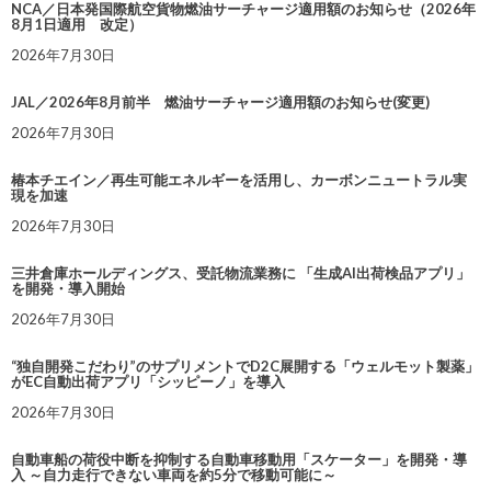
NCA／日本発国際航空貨物燃油サーチャージ適用額のお知らせ（2026年
8月1日適用 改定）
2026年7月30日
JAL／2026年8月前半 燃油サーチャージ適用額のお知らせ(変更)
2026年7月30日
椿本チエイン／再生可能エネルギーを活用し、カーボンニュートラル実
現を加速
2026年7月30日
三井倉庫ホールディングス、受託物流業務に 「生成AI出荷検品アプリ」
を開発・導入開始
2026年7月30日
“独自開発こだわり”のサプリメントでD2C展開する「ウェルモット製薬」
がEC自動出荷アプリ「シッピーノ」を導入
2026年7月30日
自動車船の荷役中断を抑制する自動車移動用「スケーター」を開発・導
入 ～自力走行できない車両を約5分で移動可能に～