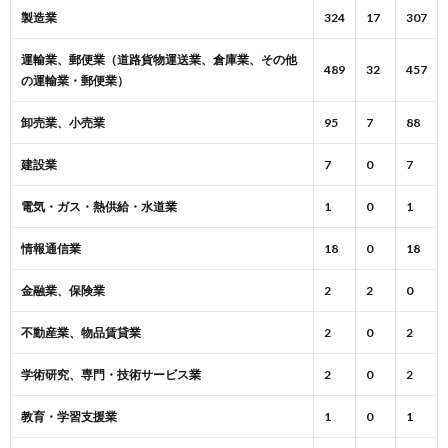
製造業
324
17
307
運輸業、郵便業（道路貨物運送業、倉庫業、その他
489
32
457
の運輸業・郵便業）
卸売業、小売業
95
7
88
建設業
7
0
7
電気・ガス・熱供給・水道業
1
0
1
情報通信業
18
0
18
金融業、保険業
2
2
0
不動産業、物品賃貸業
2
0
2
学術研究、専門・技術サービス業
2
0
2
教育・学習支援業
1
0
1