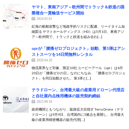
ヤマト、東南アジア～欧州間でトラック＆鉄道の国
際複合一貫輸送サービス開始
2024.05.01
紅海の船舶攻撃など地政学的リスクに配慮、リードタイム短
縮図る ヤマトホールディングス（HD）は5月1日、東南アジ
ア～欧州間で、トラックと鉄道を組み合わ[…]
uprが「腰痛ゼロプロジェクト」始動、第1弾はアシ
ストスーツを14日間無料レンタル
2020.04.20
物流業界など対象、限定10社 ユーピーアール（upr）は4月
20日が「腰痛ゼロの日」なのにちなみ、「腰痛ゼロプロジェ
クト」を同日始動させた。 第1弾と[…]
テラドローン、台湾最大級の産業用ドローン代理店
と自社屋内点検用機体の販売契約締結
2025.09.18
政府機関ともつながり、販路拡大目指す Terra Drone（テラ
ドローン）は9月9日、台湾国内に5拠点を展開し、台湾最大
級の産業用精密機器の販売代理[…]