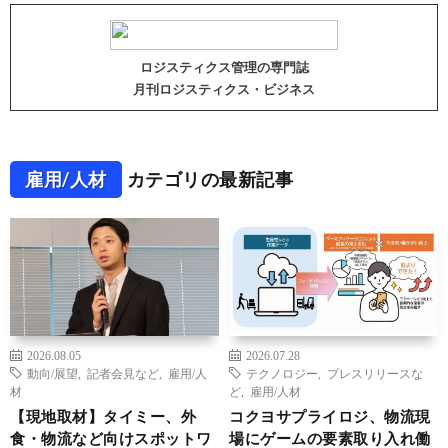
ロジスティクス管理の専門誌
月刊ロジスティクス・ビジネス
雇用/人材
カテゴリの最新記事
2026.08.05
2026.07.28
動向/展望
,
記者会見など
,
雇用/人
テクノロジー
,
プレスリリースな
材
ど
,
雇用/人材
【現地取材】タイミー、外
コクヨサプライロジ、物流現
食・物流など向けスポットワ
場にゲームの要素取り入れ働