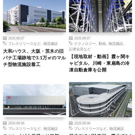
2026.08.07
2026.08.07
プレスリリースなど
,
物流施設
テクノロジー
,
動画
,
物流施設
,
記者会見など
大和ハウス、大阪・茨木の旧
【現地取材・動画】霞ヶ関キ
パナ工場跡地で3.1万㎡のマル
ャピタル、川崎・東扇島の冷
チ型物流施設着工
凍自動倉庫を公開
2026.08.06
2026.08.06
プレスリリースなど
,
物流施設
プレスリリースなど
,
物流施設