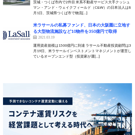
茨城・つくば市内で2件目 米系不動産サービス大手クッシュ
マン・アンド・ウェイクフィールド（C&W）の日本法人は8
月1日、茨城県つくば市で物流[…]
米ラサールの私募ファンド、日本の大阪圏に立地す
る大型物流施設など10物件を350億円で取得
2021.03.19
運用資産規模は1500億円に到達 ラサール不動産投資顧問は3
月19日、米ラサールインベストメントマネジメントが運営し
ているオープンエンド型（投資家が運[…]