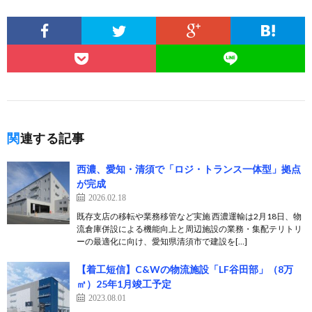
関連する記事
西濃、愛知・清須で「ロジ・トランス一体型」拠点
が完成
2026.02.18
既存支店の移転や業務移管など実施 西濃運輸は2月18日、物
流倉庫併設による機能向上と周辺施設の業務・集配テリトリ
ーの最適化に向け、愛知県清須市で建設を[…]
【着工短信】C&Wの物流施設「LF谷田部」（8万
㎡）25年1月竣工予定
2023.08.01