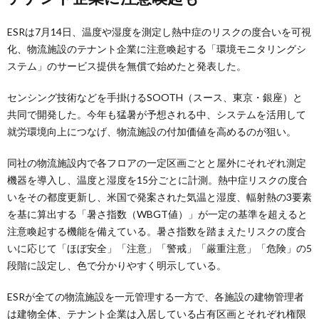
ESRは7月14日、温度や湿度を測定し熱中症のリスクの度合いを可視
化、物流施設のテナント企業に注意喚起する「環境モニタリングシ
ステム」のサービス提供を無償で始めたと発表した。
センシング技術などを手掛けるSOOTH（スース、東京・銀座）と
共同で開発した。今年も猛暑が予想される中、システムを活用して
就労環境向上につなげ、物流施設の付加価値を高めるのが狙い。
同社の物流施設内で各フロアの一定区画ごとと屋外にそれぞれ測定
機器を導入し、温度と湿度を15分ごとに計測。熱中症リスクの度合
いをその都度更新し、米国で発案された気温と湿度、輻射熱の3要素
を基に算出する「暑さ指数（WBGT値）」が一定の基準を超えると
注意喚起する機能を備えている。暑さ指数を踏まえたリスクの度合
いに応じて「ほぼ安全」「注意」「警戒」「厳重注意」「危険」の5
段階に設定し、色で分かりやすく明示している。
ESRが全ての物流施設を一元管理する一方で、各施設の建物管理者
は建物全体、テナント企業は入居している占有区画とそれぞれ権限