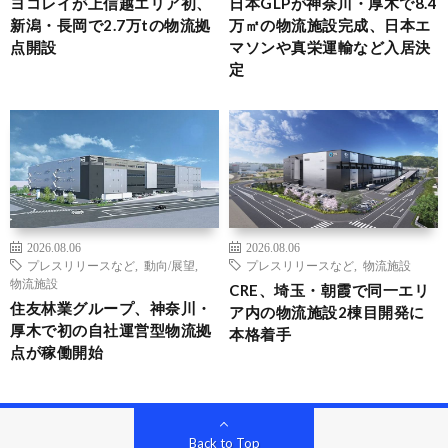
ヨコレイが上信越エリア初、
日本GLPが神奈川・厚木で8.4
新潟・長岡で2.7万tの物流拠
万㎡の物流施設完成、日本エ
点開設
マソンや真栄運輸など入居決
定
2026.08.06
2026.08.06
プレスリリースなど
,
動向/展望
,
プレスリリースなど
,
物流施設
物流施設
CRE、埼玉・朝霞で同一エリ
住友林業グループ、神奈川・
ア内の物流施設2棟目開発に
厚木で初の自社運営型物流拠
本格着手
点が稼働開始
Back to Top