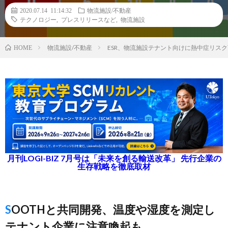
2020.07.14 11:14:32
物流施設/不動産
テクノロジー
,
プレスリリースなど
,
物流施設
物流施設/不動産
ESR、物流施設テナント向けに熱中症リス
HOME
月刊LOGI-BIZ 7月号は「未来を創る輸送改革」 先行企業の
生存戦略を徹底取材
SOOTHと共同開発、温度や湿度を測定し
テナント企業に注意喚起も