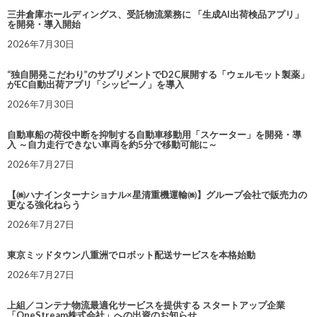
三井倉庫ホールディングス、受託物流業務に 「生成AI出荷検品アプリ」
を開発・導入開始
2026年7月30日
“独自開発こだわり”のサプリメントでD2C展開する「ウェルモット製薬」
がEC自動出荷アプリ「シッピーノ」を導入
2026年7月30日
自動車船の荷役中断を抑制する自動車移動用「スケーター」を開発・導
入 ～自力走行できない車両を約5分で移動可能に～
2026年7月27日
【㈱ハナインターナショナル×星清重機運輸㈱】グループ会社で販売力の
更なる強化ねらう
2026年7月27日
東京ミッドタウン八重洲でロボット配送サービスを本格始動
2026年7月27日
上組／コンテナ物流最適化サービスを提供する スタートアップ企業
「OneStream株式会社」への出資のお知らせ