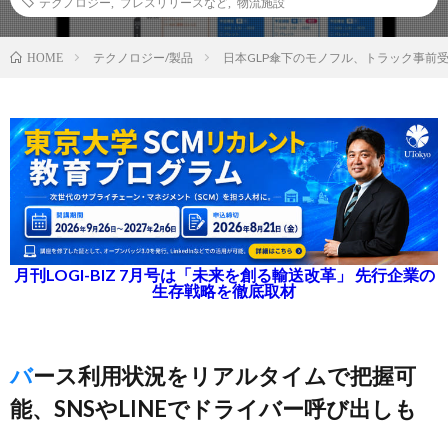
テクノロジー
,
プレスリリースなど
,
物流施設
テクノロジー/製品
日本GLP傘下のモノフル、トラック事前
HOME
月刊LOGI-BIZ 7月号は「未来を創る輸送改革」 先行企業の
生存戦略を徹底取材
バース利用状況をリアルタイムで把握可
能、SNSやLINEでドライバー呼び出しも