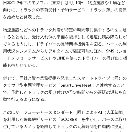
日本GLP傘下のモノフル（東京）は4月10日、物流施設や工場など
向けに、トラックの事前受付・予約サービス「トラック簿」の提供
を始めたと発表した。
物流施設などへのトラック到着が特定の時間帯に集中するのを回避
するとともに、受け入れ側の準備を後押しして迅速に積み降ろしが
できるようにし、ドライバーの長時間待機解消を図る。バースの利
用状況をシステムからリアルタイムで確認可能なほか、SMS（ショ
ートメッセージサービス）やLINEを使ったドライバーの呼び出し機
能も持たせている。
併せて、同社と資本業務提携を発表したスマートドライブ（同）の
クラウド型車両管理サービス「SmartDrive Fleet」と連携すること
で、予約したトラックの受け付けや予定時間からの遅延の通知を自
動で行えるようになる。
このほか、フューチャースタンダード（同）によるAI（人工知能）
を利用した映像解析サービス「SCORER」を生かし、バースに取り
付けているカメラを経由してトラックの到着時間を自動的に測定、