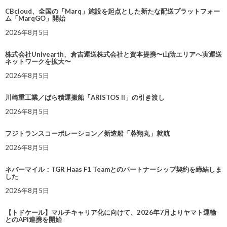
CBcloud、全国の「Marq」施設を起点とした新たな配送プラットフォー
ム「MarqGO」開始
2026年8月5日
株式会社Univearth、倉吉運送株式会社と資本提携〜山陰エリアへ実運送
ネットワークを拡大〜
2026年8月5日
川崎重工業／ばら積運搬船「ARISTOS II」の引き渡し
2026年8月5日
フジトランスコーポレーション／新造船「蓉翔丸」就航
2026年8月5日
ネバーマイル：TGR Haas F1 Teamとのパートナーシップ契約を締結しま
した
2026年8月5日
【トドケール】マルチキャリア化に向けて、2026年7月よりヤマト運輸
とのAPI連携を開始