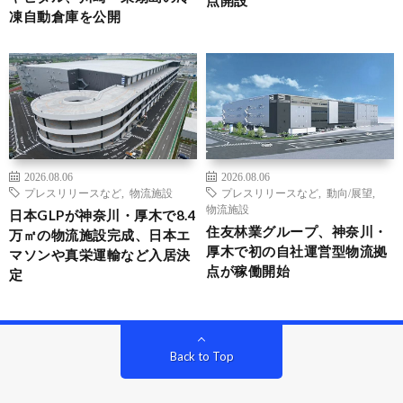
点開設
凍自動倉庫を公開
2026.08.06
2026.08.06
プレスリリースなど
,
物流施設
プレスリリースなど
,
動向/展望
,
物流施設
日本GLPが神奈川・厚木で8.4
住友林業グループ、神奈川・
万㎡の物流施設完成、日本エ
厚木で初の自社運営型物流拠
マソンや真栄運輸など入居決
点が稼働開始
定
Back to Top