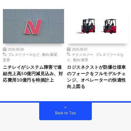
2026.08.08
2026.08.07
プレスリリースなど
,
動向/展望
,
テクノロジー
,
プレスリリースな
災害
ど
,
動向/展望
ニチレイがシステム障害で連
ロジスネクストが防爆仕様車
結売上高50億円減見込み、対
のフォークをフルモデルチェ
応費用10億円を特損計上
ンジ、オペレーターの快適性
向上図る
Back to Top