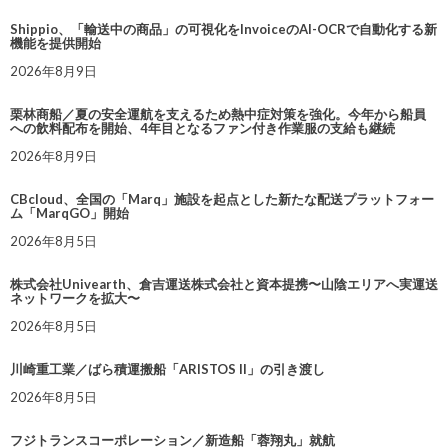
Shippio、「輸送中の商品」の可視化をInvoiceのAI-OCRで自動化する新
機能を提供開始
2026年8月9日
栗林商船／夏の安全運航を支えるため熱中症対策を強化。今年から船員
への飲料配布を開始、4年目となるファン付き作業服の支給も継続
2026年8月9日
CBcloud、全国の「Marq」施設を起点とした新たな配送プラットフォー
ム「MarqGO」開始
2026年8月5日
株式会社Univearth、倉吉運送株式会社と資本提携〜山陰エリアへ実運送
ネットワークを拡大〜
2026年8月5日
川崎重工業／ばら積運搬船「ARISTOS II」の引き渡し
2026年8月5日
フジトランスコーポレーション／新造船「蓉翔丸」就航