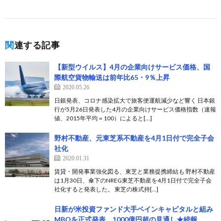
関連する記事
【新型ウイルス】4月の企業向けサービス価格、国
際航空貨物輸送は前年比65・9％上昇
2020.05.26
日銀発表、コロナ感染拡大で旅客便運航減少など響く 日本銀
行が5月26日発表した4月の企業向けサービス価格指数（速報
値、2015年平均＝100）によると[…]
野村不動産、元東芝系不動産を4月1日付で完全子会
社化
2020.01.31
賃貸・開発事業強化図る、東芝と業務提携締結も 野村不動産
は1月30日、傘下のNREG東芝不動産を4月1日付で完全子会
社化すると発表した。 東芝の株式持[…]
日新が米投資ファンド大手ベインキャピタルと組み
MBOを正式発表、1000億円超の見通し★続報