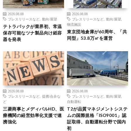
2026.08.08
2026.08.08
プレスリリースなど
,
動向/展望
プレスリリースなど
,
動向/展望
,
物流施設
テトラパックが業界初、常温
東京団地倉庫が60周年、「共
保存可能なツナ製品向け紙容
同型」53.8万㎡を運営
器を発表
2026.08.08
2026.08.08
プレスリリースなど
,
提携/合弁な
プレスリリースなど
,
動向/展望
,
ど
自動運転
三菱商事とメディパルHD、医
T2が品質マネジメントシステ
療機関の経営効率化支援で連
ムの国際規格「ISO9001」認
携強化
証取得、自動運転分野で国内
初