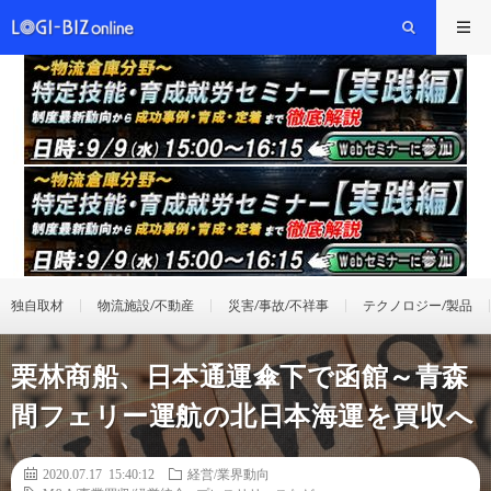
独自取材
物流施設/不動産
災害/事故/不祥事
テクノロジー/製品
栗林商船、日本通運傘下で函館～青森
間フェリー運航の北日本海運を買収へ
2020.07.17 15:40:12
経営/業界動向