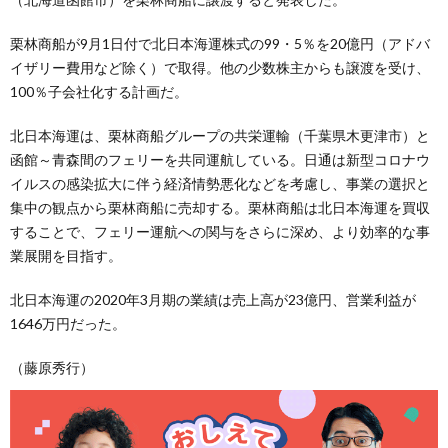
栗林商船が9月1日付で北日本海運株式の99・5％を20億円（アドバ
イザリー費用など除く）で取得。他の少数株主からも譲渡を受け、
100％子会社化する計画だ。
北日本海運は、栗林商船グループの共栄運輸（千葉県木更津市）と
函館～青森間のフェリーを共同運航している。日通は新型コロナウ
イルスの感染拡大に伴う経済情勢悪化などを考慮し、事業の選択と
集中の観点から栗林商船に売却する。栗林商船は北日本海運を買収
することで、フェリー運航への関与をさらに深め、より効率的な事
業展開を目指す。
北日本海運の2020年3月期の業績は売上高が23億円、営業利益が
1646万円だった。
（藤原秀行）