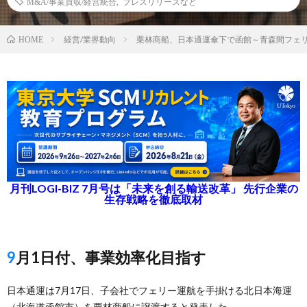
M&A/事業買収/経営統合
,
プレスリリースなど
経営/業界動向
栗林商船、日本通運傘下で函館～青森間フェ
HOME
月刊LOGI-BIZ 7月号は「未来を創る輸送改革」 先行企業の
生存戦略を徹底取材
9月1日付、事業効率化目指す
日本通運は7月17日、子会社でフェリー運航を手掛ける北日本海運
（北海道函館市）を栗林商船に譲渡すると発表した。