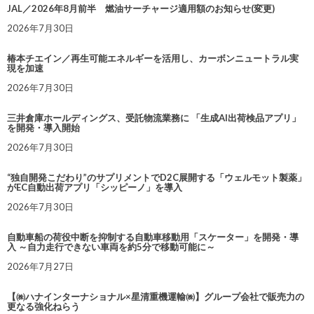
JAL／2026年8月前半 燃油サーチャージ適用額のお知らせ(変更)
2026年7月30日
椿本チエイン／再生可能エネルギーを活用し、カーボンニュートラル実
現を加速
2026年7月30日
三井倉庫ホールディングス、受託物流業務に 「生成AI出荷検品アプリ」
を開発・導入開始
2026年7月30日
“独自開発こだわり”のサプリメントでD2C展開する「ウェルモット製薬」
がEC自動出荷アプリ「シッピーノ」を導入
2026年7月30日
自動車船の荷役中断を抑制する自動車移動用「スケーター」を開発・導
入 ～自力走行できない車両を約5分で移動可能に～
2026年7月27日
【㈱ハナインターナショナル×星清重機運輸㈱】グループ会社で販売力の
更なる強化ねらう