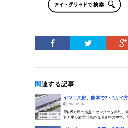
関連する記事
ヤマエ久野、熊本で7・3万平
2020.06.16
県内5カ所の拠点・センターを集約、自
算と中期経営計画の説明資料の中で、熊