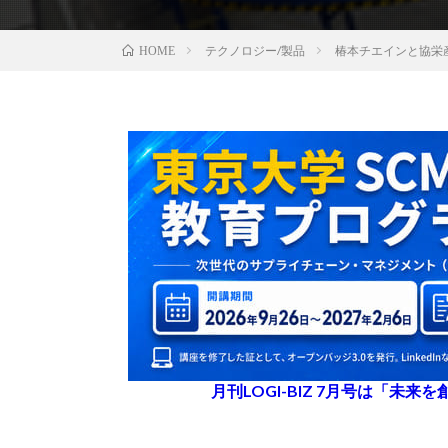
テクノロジー/製品
椿本チエインと協栄
HOME
月刊LOGI-BIZ 7月号は「未