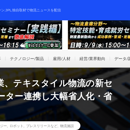
ーン,3PL,独自取材で物流ニュースを配信
事
テクノロジー/製品
雇用/人材
経営/業界動向
データ/
業、テキスタイル物流の新セ
ーター連携し大幅省人化・省
ジー
,
ロボット
,
プレスリリースなど
,
物流施設