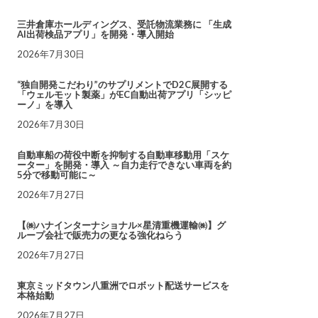
三井倉庫ホールディングス、受託物流業務に 「生成
AI出荷検品アプリ」を開発・導入開始
2026年7月30日
“独自開発こだわり”のサプリメントでD2C展開する
「ウェルモット製薬」がEC自動出荷アプリ「シッピ
ーノ」を導入
2026年7月30日
自動車船の荷役中断を抑制する自動車移動用「スケ
ーター」を開発・導入 ～自力走行できない車両を約
5分で移動可能に～
2026年7月27日
【㈱ハナインターナショナル×星清重機運輸㈱】グ
ループ会社で販売力の更なる強化ねらう
2026年7月27日
東京ミッドタウン八重洲でロボット配送サービスを
本格始動
2026年7月27日