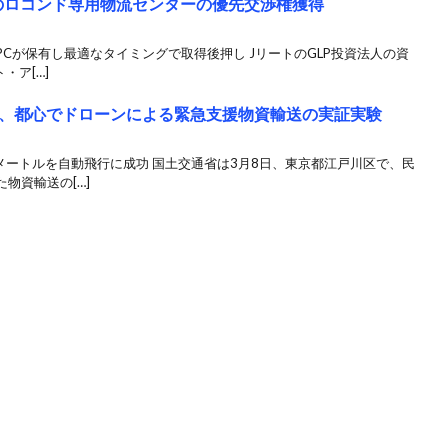
代のロコンド専用物流センターの優先交渉権獲得
PCが保有し最適なタイミングで取得後押し JリートのGLP投資法人の資
・ア[…]
、都心でドローンによる緊急支援物資輸送の実証実験
メートルを自動飛行に成功 国土交通省は3月8日、東京都江戸川区で、民
物資輸送の[…]