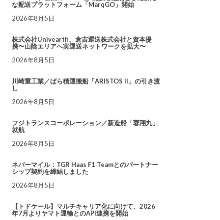
な配送プラットフォーム「MarqGO」開始
2026年8月5日
株式会社Univearth、倉吉運送株式会社と資本提
携〜山陰エリアへ実運送ネットワークを拡大〜
2026年8月5日
川崎重工業／ばら積運搬船「ARISTOS II」の引き渡
し
2026年8月5日
フジトランスコーポレーション／新造船「蓉翔丸」
就航
2026年8月5日
ネバーマイル：TGR Haas F1 Teamとのパートナー
シップ契約を締結しました
2026年8月5日
【トドケール】マルチキャリア化に向けて、2026
年7月よりヤマト運輸とのAPI連携を開始