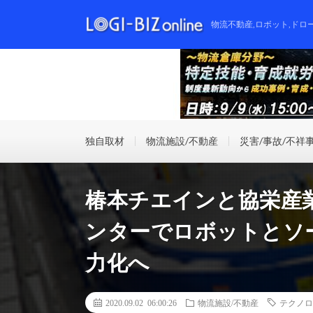
物流不動産,ロボット,ドロ
独自取材
物流施設/不動産
災害/事故/不祥
椿本チエインと協栄産
ンターでロボットとソ
力化へ
2020.09.02 06:00:26
物流施設/不動産
テクノロ