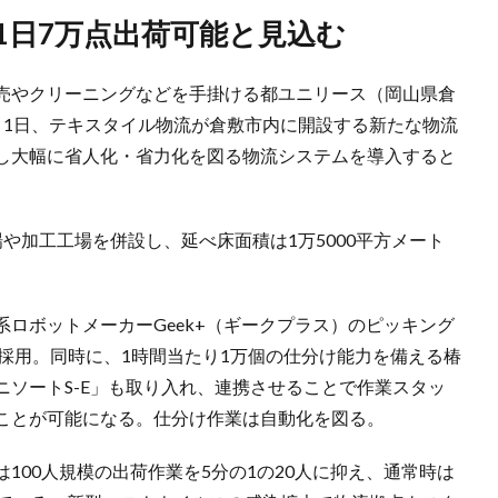
、1日7万点出荷可能と見込む
売やクリーニングなどを手掛ける都ユニリース（岡山県倉
月1日、テキスタイル物流が倉敷市内に開設する新たな物流
し大幅に省人化・省力化を図る物流システムを導入すると
や加工工場を併設し、延べ床面積は1万5000平方メート
ロボットメーカーGeek+（ギークプラス）のピッキング
基を採用。同時に、1時間当たり1万個の仕分け能力を備える椿
ソートS-E」も取り入れ、連携させることで作業スタッ
ことが可能になる。仕分け作業は自動化を図る。
100人規模の出荷作業を5分の1の20人に抑え、通常時は