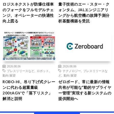
ロジスネクストが防爆仕様車
量子技術のエー・スター・ク
のフォークをフルモデルチェ
ォンタム、JALエンジニアリ
ンジ、オペレーターの快適性
ングから航空機の故障予測分
向上図る
析基盤構築を受託
2026.08.06
2026.08.06
プレスリリースなど
,
ロボット
,
テクノロジー
,
プレスリリースな
動向/展望
ど
,
動向/展望
ROBO-HI、吊り下げ式クレー
ゼロボード、常に最新の情報
ンに代わる超重量級
共有が可能な“動的サプライヤ
200tAGVで「落下リスク」
ー管理”実現する新システムの
解消と説明
提供開始へ