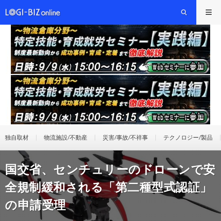
独自取材
物流施設/不動産
災害/事故/不祥事
テクノロジー/製品
国交省、センチュリーのドローンで安
全規制緩和される「第二種型式認証」
の申請受理