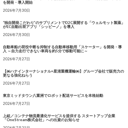
を開発・導入開始
2026年7月30日
“独自開発こだわり”のサプリメントでD2C展開する「ウェルモット製薬」
がEC自動出荷アプリ「シッピーノ」を導入
2026年7月30日
自動車船の荷役中断を抑制する自動車移動用「スケーター」を開発・導
入 ～自力走行できない車両を約5分で移動可能に～
2026年7月27日
【㈱ハナインターナショナル×星清重機運輸㈱】グループ会社で販売力の
更なる強化ねらう
2026年7月27日
東京ミッドタウン八重洲でロボット配送サービスを本格始動
2026年7月27日
上組／コンテナ物流最適化サービスを提供する スタートアップ企業
「OneStream株式会社」への出資のお知らせ
2026年7月21日