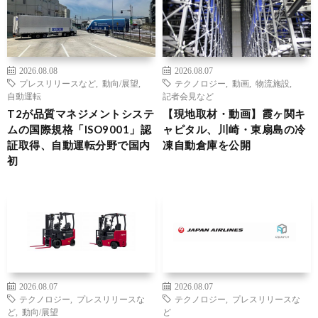
2026.08.08
2026.08.07
プレスリリースなど
,
動向/展望
,
テクノロジー
,
動画
,
物流施設
,
自動運転
記者会見など
T2が品質マネジメントシステ
【現地取材・動画】霞ヶ関キ
ムの国際規格「ISO9001」認
ャピタル、川崎・東扇島の冷
証取得、自動運転分野で国内
凍自動倉庫を公開
初
2026.08.07
2026.08.07
テクノロジー
,
プレスリリースな
テクノロジー
,
プレスリリースな
ど
,
動向/展望
ど