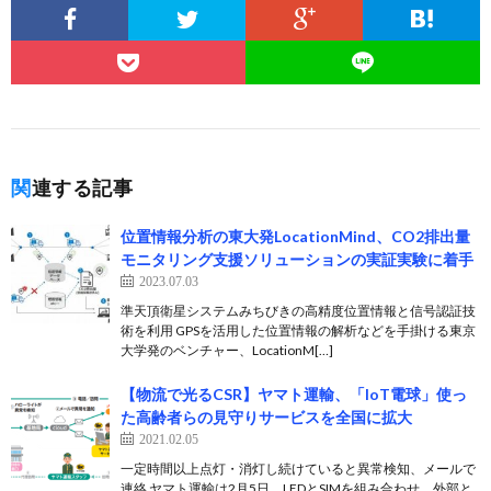
関連する記事
位置情報分析の東大発LocationMind、CO2排出量
モニタリング支援ソリューションの実証実験に着手
2023.07.03
準天頂衛星システムみちびきの高精度位置情報と信号認証技
術を利用 GPSを活用した位置情報の解析などを手掛ける東京
大学発のベンチャー、LocationM[…]
【物流で光るCSR】ヤマト運輸、「IoT電球」使っ
た高齢者らの見守りサービスを全国に拡大
2021.02.05
一定時間以上点灯・消灯し続けていると異常検知、メールで
連絡 ヤマト運輸は2月5日、LEDとSIMを組み合わせ、外部と