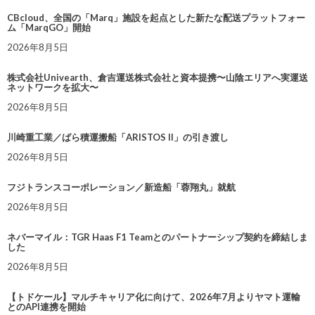
CBcloud、全国の「Marq」施設を起点とした新たな配送プラットフォー
ム「MarqGO」開始
2026年8月5日
株式会社Univearth、倉吉運送株式会社と資本提携〜山陰エリアへ実運送
ネットワークを拡大〜
2026年8月5日
川崎重工業／ばら積運搬船「ARISTOS II」の引き渡し
2026年8月5日
フジトランスコーポレーション／新造船「蓉翔丸」就航
2026年8月5日
ネバーマイル：TGR Haas F1 Teamとのパートナーシップ契約を締結しま
した
2026年8月5日
【トドケール】マルチキャリア化に向けて、2026年7月よりヤマト運輸
とのAPI連携を開始