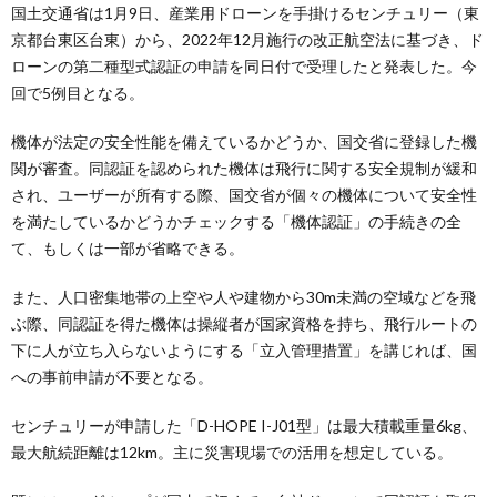
国土交通省は1月9日、産業用ドローンを手掛けるセンチュリー（東
京都台東区台東）から、2022年12月施行の改正航空法に基づき、ド
ローンの第二種型式認証の申請を同日付で受理したと発表した。今
回で5例目となる。
機体が法定の安全性能を備えているかどうか、国交省に登録した機
関が審査。同認証を認められた機体は飛行に関する安全規制が緩和
され、ユーザーが所有する際、国交省が個々の機体について安全性
を満たしているかどうかチェックする「機体認証」の手続きの全
て、もしくは一部が省略できる。
また、人口密集地帯の上空や人や建物から30m未満の空域などを飛
ぶ際、同認証を得た機体は操縦者が国家資格を持ち、飛行ルートの
下に人が立ち入らないようにする「立入管理措置」を講じれば、国
への事前申請が不要となる。
センチュリーが申請した「D-HOPE I-J01型」は最大積載重量6kg、
最大航続距離は12km。主に災害現場での活用を想定している。