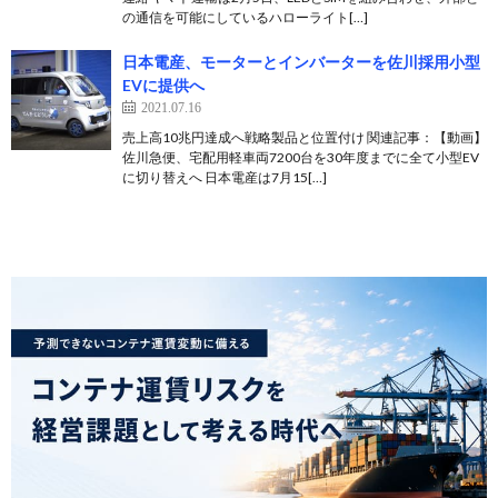
の通信を可能にしているハローライト[…]
日本電産、モーターとインバーターを佐川採用小型
EVに提供へ
2021.07.16
売上高10兆円達成へ戦略製品と位置付け 関連記事：【動画】
佐川急便、宅配用軽車両7200台を30年度までに全て小型EV
に切り替えへ 日本電産は7月15[…]