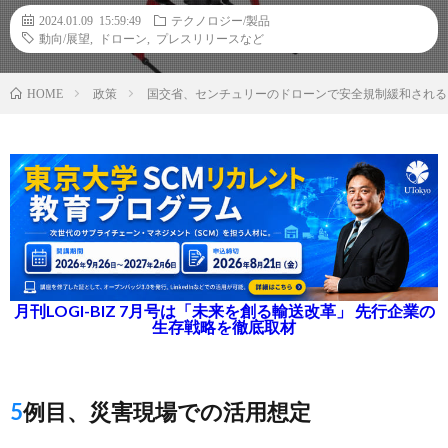
2024.01.09 15:59:49
テクノロジー/製品
動向/展望
,
ドローン
,
プレスリリースなど
政策
国交省、センチュリーのドローンで安全規制緩和される
HOME
月刊LOGI-BIZ 7月号は「未来を創る輸送改革」 先行企業の
生存戦略を徹底取材
5例目、災害現場での活用想定