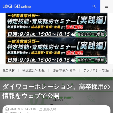
独自取材
物流施設/不動産
災害/事故/不祥事
テクノロジー/製品
ダイワコーポレーション、高卒採用の
情報をウェブで公開
2020.09.17 14:23:18
雇用/人材