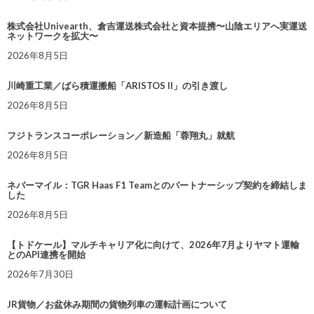
株式会社Univearth、倉吉運送株式会社と資本提携〜山陰エリアへ実運送
ネットワークを拡大〜
2026年8月5日
川崎重工業／ばら積運搬船「ARISTOS II」の引き渡し
2026年8月5日
フジトランスコーポレーション／新造船「蓉翔丸」就航
2026年8月5日
ネバーマイル：TGR Haas F1 Teamとのパートナーシップ契約を締結しま
した
2026年8月5日
【トドケール】マルチキャリア化に向けて、2026年7月よりヤマト運輸
とのAPI連携を開始
2026年7月30日
JR貨物／お盆休み期間の貨物列車の運転計画について