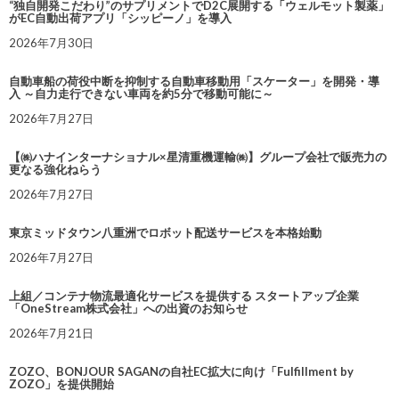
“独自開発こだわり”のサプリメントでD2C展開する「ウェルモット製薬」
がEC自動出荷アプリ「シッピーノ」を導入
2026年7月30日
自動車船の荷役中断を抑制する自動車移動用「スケーター」を開発・導
入 ～自力走行できない車両を約5分で移動可能に～
2026年7月27日
【㈱ハナインターナショナル×星清重機運輸㈱】グループ会社で販売力の
更なる強化ねらう
2026年7月27日
東京ミッドタウン八重洲でロボット配送サービスを本格始動
2026年7月27日
上組／コンテナ物流最適化サービスを提供する スタートアップ企業
「OneStream株式会社」への出資のお知らせ
2026年7月21日
ZOZO、BONJOUR SAGANの自社EC拡大に向け「Fulfillment by
ZOZO」を提供開始