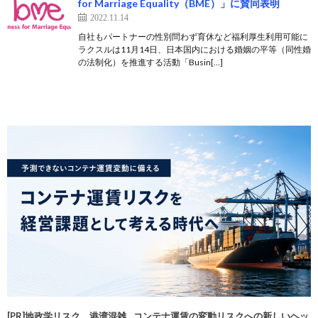
for Marriage Equality（BME）」に賛同表明
2022.11.14
自社もパートナーの性別問わず育休など福利厚生利用可能に
ラクスルは11月14日、日本国内における婚姻の平等（同性婚
の法制化）を推進する活動「Busin[…]
[PR]地政学リスク、港湾混雑…コンテナ運賃の変動リスクへの新しいヘッ