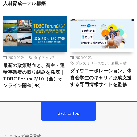
人材育成モデル構築
2026.06.24
タイアップ2
2026.06.23
プレスリリースなど
,
雇用/人材
最新の政策動向と、荷主・運
ダイワコーポレーション、体
輸事業者の取り組みを発表｜
育会学生のキャリア形成支援
TDBC Forum 7/10（金）オ
する専門情報サイトを監修
ンライン開催[PR]
Back to Top
メルマガ会員登録