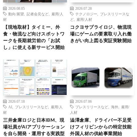
2026.08.05
2026.07.28
動向/展望
,
記者会見など
,
雇用/人
テクノロジー
,
プレスリリースな
材
ど
,
雇用/人材
【現地取材】タイミー、外
コクヨサプライロジ、物流現
食・物流など向けスポットワ
場にゲームの要素取り入れ働
ークを長期就労前の「お試
きがい向上図る実証実験開始
し」に使える新サービス開始
2026.07.18
2026.07.06
AI
,
プレスリリースなど
,
雇用/人
プレスリリースなど
,
海外
,
雇用/
材
人材
三井倉庫ロジと日本IBM、現
澁澤倉庫、ドライバー不足受
場社員がAIアプリケーション
けフィリピンからの特定技能
を自ら開発・運用する実践型
外国人材の供給事業開始