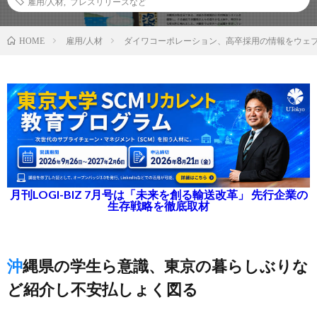
雇用/人材
,
プレスリリースなど
雇用/人材
ダイワコーポレーション、高卒採用の情報をウェ
HOME
月刊LOGI-BIZ 7月号は「未来を創る輸送改革」 先行企業の
生存戦略を徹底取材
沖縄県の学生ら意識、東京の暮らしぶりな
ど紹介し不安払しょく図る