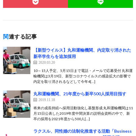
関連する記事
【新型ウイルス】丸和運輸機関、内定取り消された
新卒学生らを追加採用
2020.03.20
10～15人予定、5月15日まで電話・メールで応募受付 丸和運
輸機関は3月19日、新型コロナウイルスの感染拡大の影響で
内定を取り消されるなどして今年4[…]
丸和運輸機関、21年度から新卒500人採用目指す
2019.11.18
将来の成長持続へ採用活動強化し基盤形成 丸和運輸機関は11
月15日公表した2019年度中間決算の説明会資料の中で、新
卒の採用を2021年度から500人[…]
ラクスル、同性婚の法制化推進する活動「Business