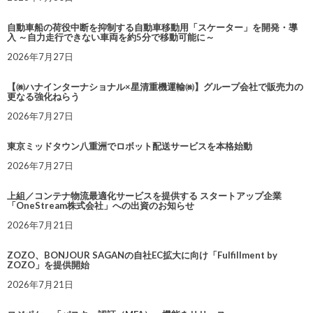
自動車船の荷役中断を抑制する自動車移動用「スケーター」を開発・導
入 ～自力走行できない車両を約5分で移動可能に～
2026年7月27日
【㈱ハナインターナショナル×星清重機運輸㈱】グループ会社で販売力の
更なる強化ねらう
2026年7月27日
東京ミッドタウン八重洲でロボット配送サービスを本格始動
2026年7月27日
上組／コンテナ物流最適化サービスを提供する スタートアップ企業
「OneStream株式会社」への出資のお知らせ
2026年7月21日
ZOZO、BONJOUR SAGANの自社EC拡大に向け「Fulfillment by
ZOZO」を提供開始
2026年7月21日