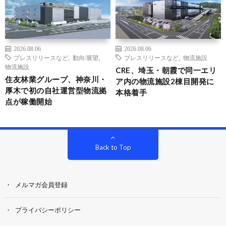
2026.08.06
2026.08.06
プレスリリースなど
,
動向/展望
,
プレスリリースなど
,
物流施設
物流施設
CRE、埼玉・朝霞で同一エリ
住友林業グループ、神奈川・
ア内の物流施設2棟目開発に
厚木で初の自社運営型物流拠
本格着手
点が稼働開始
Back to Top
メルマガ会員登録
プライバシーポリシー