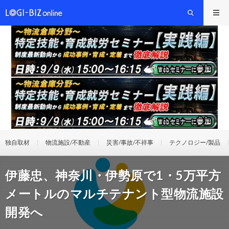
独自取材
物流施設/不動産
災害/事故/不祥事
テクノロジー/製品
伊藤忠、神奈川・伊勢原で1・5万平方
メートルのマルチテナント型物流施設
開発へ