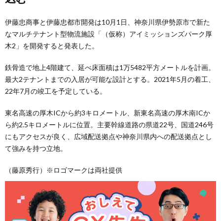
伊藤忠商事と伊藤忠都市開発は10月1日、神奈川県伊勢原市で新た
なマルチテナント型物流施設「（仮称）アイミッションズパーク厚
木2」を開発すると発表した。
鉄骨造で地上4階建て、延べ床面積は1万5482平方メートルを計画。
最大2テナントまでの入居が可能な設計とする。2021年5月の着工、
22年7月の竣工を予定している。
東名高速の厚木ICから約3キロメートル、新東名高速の厚木南ICか
ら約2.5キロメートルに位置。主要幹線道路の県道22号、国道246号
にもアクセスが良く、広域配送拠点や神奈川県内への配送拠点とし
て強みを持つ立地。
（藤原秀行）※ロゴマークは両社提供