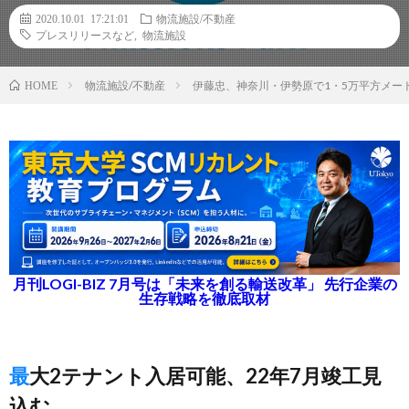
2020.10.01 17:21:01
物流施設/不動産
プレスリリースなど
,
物流施設
物流施設/不動産
伊藤忠、神奈川・伊勢原で1・5万平方メー
HOME
月刊LOGI-BIZ 7月号は「未来を創る輸送改革」 先行企業の
生存戦略を徹底取材
最大2テナント入居可能、22年7月竣工見
込む