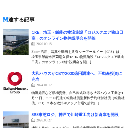
関連する記事
CRE、埼玉・飯能の物流施設「ロジスクエア狭山日
高」のオンライン物件説明会を開催
2020.09.15
Zoom活用、写真や動画を共有 シーアールイー（CRE）は、
埼玉県飯能市芦苅場久保12-1の物流施設「ロジスクエア狭山
日高」のオンライン物件説明会を開[…]
大和ハウスがCBで2000億円調達へ、不動産投資に
充当
2024.01.12
物流施設など積極姿勢、自己株式取得も 大和ハウス工業は1
月11日、ユーロ円建て転換社債型新株予約権付社債（転換社
債、CB）２本を欧州やアジア市場で計約[…]
SBS東芝ロジ、神戸で川崎重工向け新倉庫を開設
2026.03.27
機能を集約、エネルギー・舶用推進関連製品の物流管理拠点