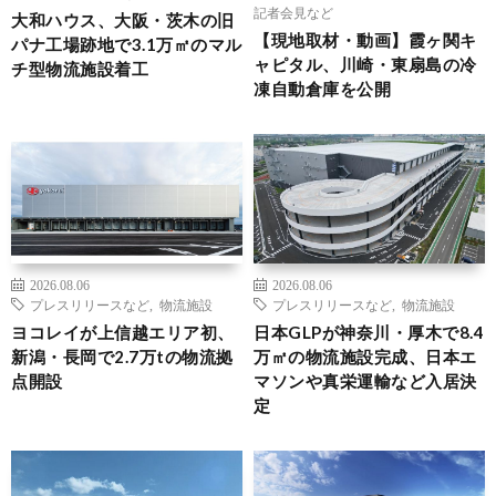
記者会見など
大和ハウス、大阪・茨木の旧
【現地取材・動画】霞ヶ関キ
パナ工場跡地で3.1万㎡のマル
ャピタル、川崎・東扇島の冷
チ型物流施設着工
凍自動倉庫を公開
2026.08.06
2026.08.06
プレスリリースなど
,
物流施設
プレスリリースなど
,
物流施設
ヨコレイが上信越エリア初、
日本GLPが神奈川・厚木で8.4
新潟・長岡で2.7万tの物流拠
万㎡の物流施設完成、日本エ
点開設
マソンや真栄運輸など入居決
定