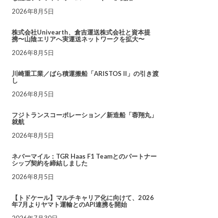
2026年8月5日
株式会社Univearth、倉吉運送株式会社と資本提
携〜山陰エリアへ実運送ネットワークを拡大〜
2026年8月5日
川崎重工業／ばら積運搬船「ARISTOS II」の引き渡
し
2026年8月5日
フジトランスコーポレーション／新造船「蓉翔丸」
就航
2026年8月5日
ネバーマイル：TGR Haas F1 Teamとのパートナー
シップ契約を締結しました
2026年8月5日
【トドケール】マルチキャリア化に向けて、2026
年7月よりヤマト運輸とのAPI連携を開始
2026年7月30日