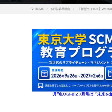
経営/業界動向
【新型ウイルス】WebK
HOME
月刊LOGI-BIZ 7月号は「未