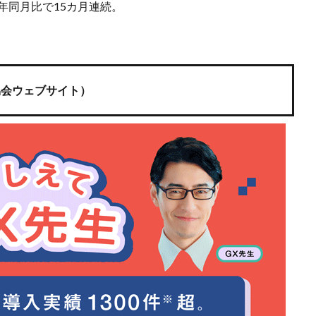
年同月比で15カ月連続。
協会ウェブサイト）