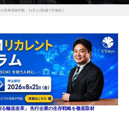
ITの求車登録件数、11月も2割減で不振続く
来を創る輸送改革」 先行企業の生存戦略を徹底取材