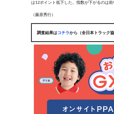
は12ポイント低下した。指数が下がるのは前
（藤原秀行）
調査結果は
コチラ
から（全日本トラック