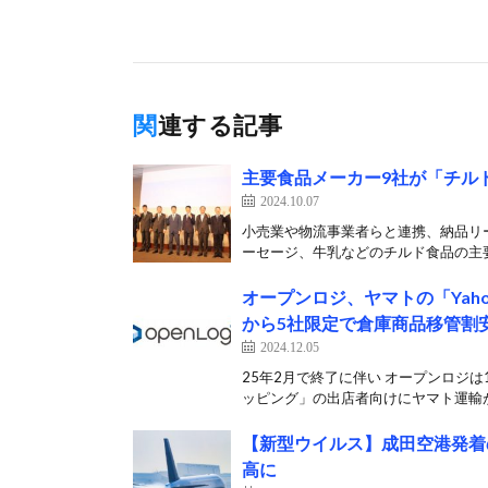
関連する記事
主要食品メーカー9社が「チル
2024.10.07
小売業や物流事業者らと連携、納品リ
ーセージ、牛乳などのチルド食品の主要
オープンロジ、ヤマトの「Yah
から5社限定で倉庫商品移管割
2024.12.05
25年2月で終了に伴い オープンロジは1
ッピング」の出店者向けにヤマト運輸が
【新型ウイルス】成田空港発着
高に