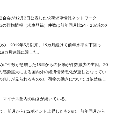
連合会が12月2日公表した求荷求車情報ネットワーク
時点の荷物情報（求車登録）件数は前年同月比24・2％減の9
のの、2019年5月以来、19カ月続けて前年水準を下回っ
18カ月連続に達した。
めに件数が急増した18年からの反動が件数減少の主因。20
の感染拡大による国内外の経済情勢悪化が重しとなってい
の兆しが見られるものの、荷物の動きについては依然厳し
1で、マイナス圏内の動きが続いている。
117で、前月からは2ポイント上昇したものの、前年同月から