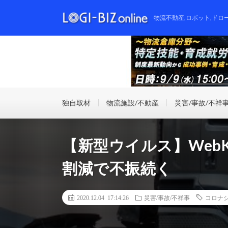
物流不動産,ロボット,ドロ
独自取材
物流施設/不動産
災害/事故/不祥
【新型ウイルス】WebK
割減で不振続く
2020.12.04 17:14:26
災害/事故/不祥事
コロナ