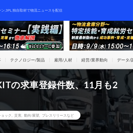
ーン,3PL,独自取材で物流ニュースを配信
事
テクノロジー/製品
雇用/人材
経営/業界動向
データ/
ITの求車登録件数、11月も2
ショック
,
災害
,
動向/展望
,
プレスリリースなど