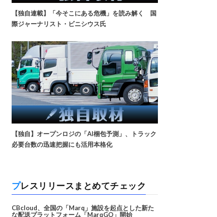
【独自連載】「今そこにある危機」を読み解く 国
際ジャーナリスト・ビニシウス氏
【独自】オープンロジの「AI梱包予測」、トラック
必要台数の迅速把握にも活用本格化
プレスリリースまとめてチェック
CBcloud、全国の「Marq」施設を起点とした新た
な配送プラットフォーム「MarqGO」開始