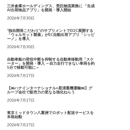
三井倉庫ホールディングス、受託物流業務に 「生成
AI出荷検品アプリ」を開発・導入開始
2026年7月30日
“独自開発こだわり”のサプリメントでD2C展開する
「ウェルモット製薬」がEC自動出荷アプリ「シッピ
ーノ」を導入
2026年7月30日
自動車船の荷役中断を抑制する自動車移動用「スケ
ーター」を開発・導入 ～自力走行できない車両を約
5分で移動可能に～
2026年7月27日
【㈱ハナインターナショナル×星清重機運輸㈱】グ
ループ会社で販売力の更なる強化ねらう
2026年7月27日
東京ミッドタウン八重洲でロボット配送サービスを
本格始動
2026年7月27日