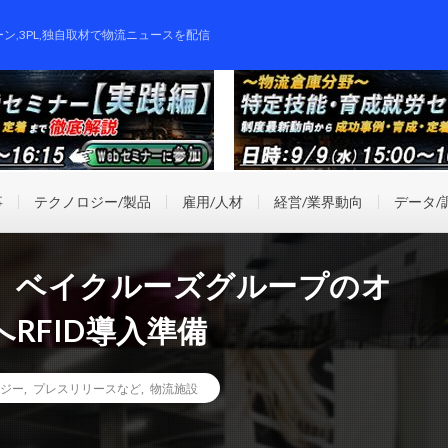
ーン,3PL,独自取材で物流ニュースを配信
事
テクノロジー/製品
雇用/人材
経営/業界動向
データ/
ン、ベイクルーズグループのオ
RFID導入準備
ジー
,
プレスリリースなど
,
物流施設