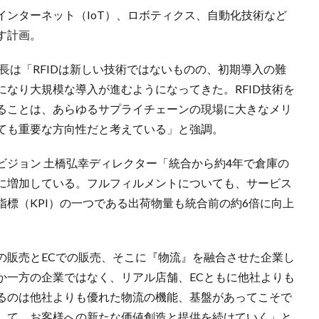
ンターネット（IoT）、ロボティクス、自動化技術など
す計画。
社長は「RFIDは新しい技術ではないものの、初期導入の難
なり大規模な導入が進むようになってきた。RFID技術を
ることは、あらゆるサプライチェーンの現場に大きなメリ
ても重要な方向性だと考えている」と強調。
ビジョン 土橋弘幸ディレクター「統合から約4年で倉庫の
に増加している。フルフィルメントについても、サービス
標（KPI）の一つである出荷物量も統合前の約6倍に向上
の販売とECでの販売、そこに『物流』を融合させた企業し
か一方の企業ではなく、リアル店舗、ECともに他社よりも
るのは他社よりも優れた物流の機能、基盤があってこそで
して、お客様への新たな価値創造と提供を続けていく」と