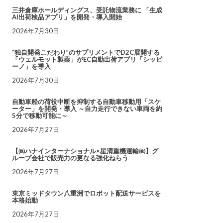
三井倉庫ホールディングス、受託物流業務に 「生成
AI出荷検品アプリ」を開発・導入開始
2026年7月30日
“独自開発こだわり”のサプリメントでD2C展開する
「ウェルモット製薬」がEC自動出荷アプリ「シッピ
ーノ」を導入
2026年7月30日
自動車船の荷役中断を抑制する自動車移動用「スケ
ーター」を開発・導入 ～自力走行できない車両を約
5分で移動可能に～
2026年7月27日
【㈱ハナインターナショナル×星清重機運輸㈱】グ
ループ会社で販売力の更なる強化ねらう
2026年7月27日
東京ミッドタウン八重洲でロボット配送サービスを
本格始動
2026年7月27日