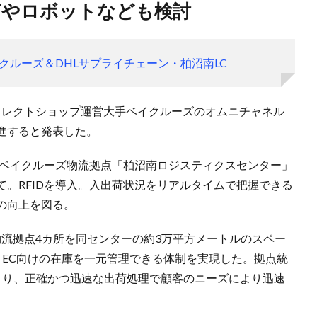
oTやロボットなども検討
クルーズ＆DHLサプライチェーン・柏沼南LC
日、セレクトショップ運営大手ベイクルーズのオムニチャネル
進すると発表した。
のベイクルーズ物流拠点「柏沼南ロジスティクスセンター」
。RFIDを導入。入出荷状況をリアルタイムで把握できる
の向上を図る。
の物流拠点4カ所を同センターの約3万平方メートルのスペー
とEC向けの在庫を一元管理できる体制を実現した。拠点統
まり、正確かつ迅速な出荷処理で顧客のニーズにより迅速