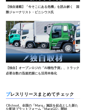
【独自連載】「今そこにある危機」を読み解く 国
際ジャーナリスト・ビニシウス氏
【独自】オープンロジの「AI梱包予測」、トラック
必要台数の迅速把握にも活用本格化
プレスリリースまとめてチェック
CBcloud、全国の「Marq」施設を起点とした新た
な配送プラットフォーム「MarqGO」開始