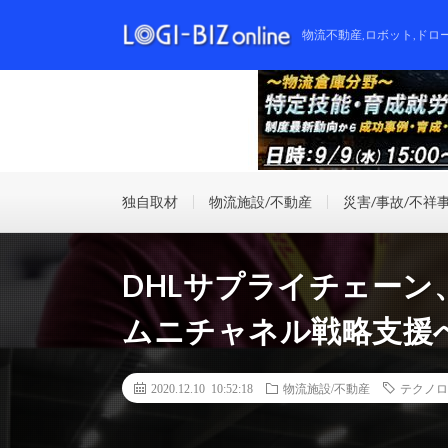
物流不動産,ロボット,ドロ
独自取材
物流施設/不動産
災害/事故/不祥
DHLサプライチェー
ムニチャネル戦略支援へ
2020.12.10 10:52:18
物流施設/不動産
テクノロ