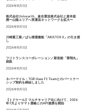
2026年8月5日
株式会社Univearth、倉吉運送株式会社と資本提
携〜山陰エリアへ実運送ネットワークを拡大〜
2026年8月5日
川崎重工業／ばら積運搬船「ARISTOS II」の引き渡
し
2026年8月5日
フジトランスコーポレーション／新造船「蓉翔丸」
就航
2026年8月5日
ネバーマイル：TGR Haas F1 Teamとのパートナー
シップ契約を締結しました
2026年8月5日
【トドケール】マルチキャリア化に向けて、2026
年7月よりヤマト運輸とのAPI連携を開始
2026年7月30日