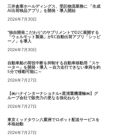
三井倉庫ホールディングス、受託物流業務に 「生成
AI出荷検品アプリ」を開発・導入開始
2026年7月30日
“独自開発こだわり”のサプリメントでD2C展開する
「ウェルモット製薬」がEC自動出荷アプリ「シッピ
ーノ」を導入
2026年7月30日
自動車船の荷役中断を抑制する自動車移動用「スケ
ーター」を開発・導入 ～自力走行できない車両を約
5分で移動可能に～
2026年7月27日
【㈱ハナインターナショナル×星清重機運輸㈱】グ
ループ会社で販売力の更なる強化ねらう
2026年7月27日
東京ミッドタウン八重洲でロボット配送サービスを
本格始動
2026年7月27日