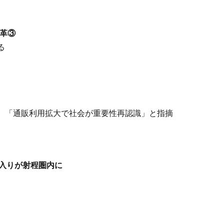
変革③
る
、「通販利用拡大で社会が重要性再認識」と指摘
0入りが射程圏内に