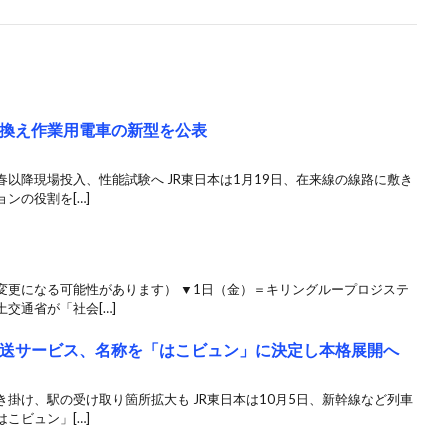
れ換え作業用電車の新型を公表
以降現場投入、性能試験へ JR東日本は1月19日、在来線の線路に敷き
ンの役割を[…]
変更になる可能性があります） ▼1日（金）＝キリングループロジステ
交通省が「社会[…]
輸送サービス、名称を「はこビュン」に決定し本格展開へ
掛け、駅の受け取り箇所拡大も JR東日本は10月5日、新幹線など列車
こビュン」[…]