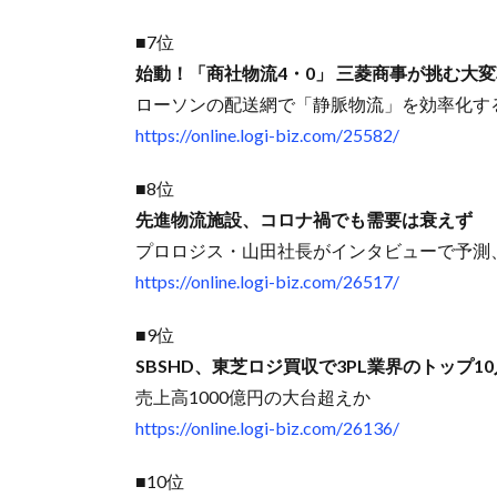
■7位
始動！「商社物流4・0」 三菱商事が挑む大
ローソンの配送網で「静脈物流」を効率化す
https://online.logi-biz.com/25582/
■8位
先進物流施設、コロナ禍でも需要は衰えず
プロロジス・山田社長がインタビューで予測
https://online.logi-biz.com/26517/
■9位
SBSHD、東芝ロジ買収で3PL業界のトップ1
売上高1000億円の大台超えか
https://online.logi-biz.com/26136/
■10位