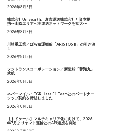
2026年8月5日
株式会社Univearth、倉吉運送株式会社と資本提
携〜山陰エリアへ実運送ネットワークを拡大〜
2026年8月5日
川崎重工業／ばら積運搬船「ARISTOS II」の引き渡
し
2026年8月5日
フジトランスコーポレーション／新造船「蓉翔丸」
就航
2026年8月5日
ネバーマイル：TGR Haas F1 Teamとのパートナー
シップ契約を締結しました
2026年8月5日
【トドケール】マルチキャリア化に向けて、2026
年7月よりヤマト運輸とのAPI連携を開始
2026年7月30日