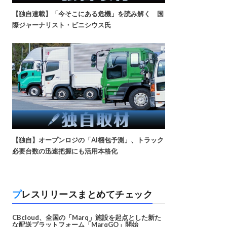
【独自連載】「今そこにある危機」を読み解く 国
際ジャーナリスト・ビニシウス氏
【独自】オープンロジの「AI梱包予測」、トラック
必要台数の迅速把握にも活用本格化
プレスリリースまとめてチェック
CBcloud、全国の「Marq」施設を起点とした新た
な配送プラットフォーム「MarqGO」開始