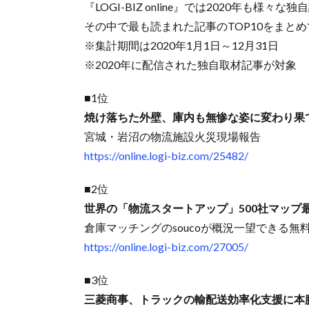
『LOGI-BIZ online』では2020年も様
その中で最も読まれた記事のTOP10をまと
※集計期間は2020年1月1日～12月31日
※2020年に配信された独自取材記事が対象
■1位
焼け落ちた外壁、庫内も無惨な姿に変わり果
宮城・岩沼の物流施設火災現場報告
https://online.logi-biz.com/25482/
■2位
世界の「物流スタートアップ」500社マップ
倉庫マッチングのsoucoが概況一望できる
https://online.logi-biz.com/27005/
■3位
三菱商事、トラックの輸配送効率化支援に本