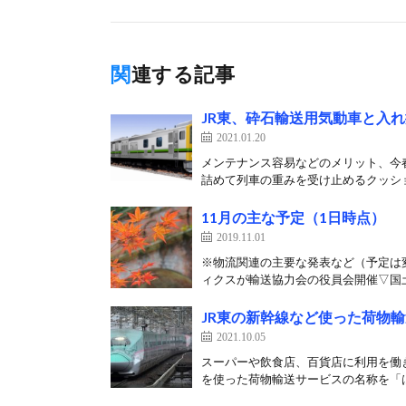
関連する記事
JR東、砕石輸送用気動車と入
2021.01.20
メンテナンス容易などのメリット、今春
詰めて列車の重みを受け止めるクッショ
11月の主な予定（1日時点）
2019.11.01
※物流関連の主要な発表など（予定は
ィクスが輸送協力会の役員会開催▽国土
JR東の新幹線など使った荷物
2021.10.05
スーパーや飲食店、百貨店に利用を働き
を使った荷物輸送サービスの名称を「は