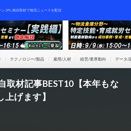
ーン,3PL,独自取材で物流ニュースを配信
事
テクノロジー/製品
雇用/人材
経営/業界動向
データ/
自取材記事BEST10【本年もな
し上げます】