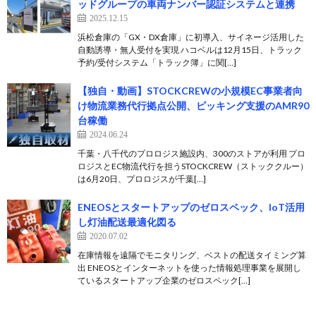
ッドグループの車両ナンバー認証システムと連携
2025.12.15
浜松倉庫の「GX・DX倉庫」に初導入、サイネージ活用した
自動誘導・無人受付を実現 ハコベルは12月15日、トラック
予約/受付システム「トラック簿」に関[…]
【独自・動画】STOCKCREWの小規模EC事業者向
け物流業務代行拠点公開、ピッキング支援のAMR90
台稼働
2024.06.24
千葉・八千代のプロロジス施設内、300のストアが利用 プロ
ロジスとEC物流代行を担うSTOCKCREW（ストッククルー）
は6月20日、プロロジスが千葉[…]
ENEOSとスタートアップのゼロスペック、IoT活用
し灯油配送最適化図る
2020.07.02
在庫情報を遠隔でモニタリング、ベストの配送タイミング算
出 ENEOSとインターネットを使った情報処理事業を展開し
ているスタートアップ企業のゼロスペック[…]