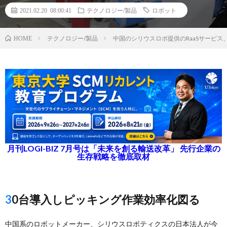
2021.02.20 08:00:41
テクノロジー/製品
ロボット
テクノロジー/製品
中国のシリウスロボ提供のRaaSサービ
HOME
月刊LOGI-BIZ 7月号は「未来を創る輸送改革」 先行企業の
生存戦略を徹底取材
30台導入しピッキング作業効率化図る
中国系のロボットメーカー、シリウスロボティクスの日本法人が今