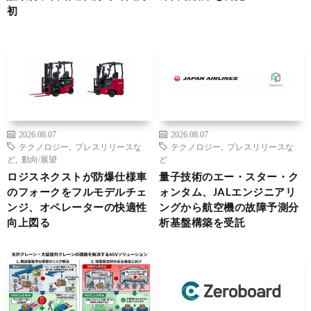
初
2026.08.07
2026.08.07
テクノロジー
,
プレスリリースな
テクノロジー
,
プレスリリースな
ど
,
動向/展望
ど
ロジスネクストが防爆仕様車
量子技術のエー・スター・ク
のフォークをフルモデルチェ
ォンタム、JALエンジニアリ
ンジ、オペレーターの快適性
ングから航空機の故障予測分
向上図る
析基盤構築を受託