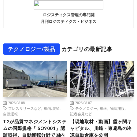
ロジスティクス管理の専門誌
月刊ロジスティクス・ビジネス
テクノロジー/製品
カテゴリの最新記事
2026.08.08
2026.08.07
プレスリリースなど
,
動向/展望
,
テクノロジー
,
動画
,
物流施設
,
自動運転
記者会見など
T2が品質マネジメントシステ
【現地取材・動画】霞ヶ関キ
ムの国際規格「ISO9001」認
ャピタル、川崎・東扇島の冷
証取得、自動運転分野で国内
凍自動倉庫を公開