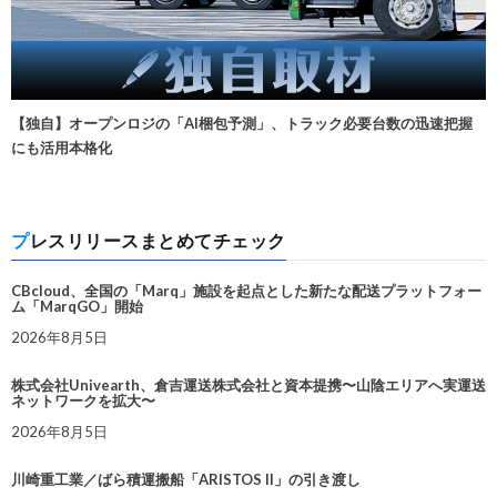
【独自】オープンロジの「AI梱包予測」、トラック必要台数の迅速把握
にも活用本格化
プレスリリースまとめてチェック
CBcloud、全国の「Marq」施設を起点とした新たな配送プラットフォー
ム「MarqGO」開始
2026年8月5日
株式会社Univearth、倉吉運送株式会社と資本提携〜山陰エリアへ実運送
ネットワークを拡大〜
2026年8月5日
川崎重工業／ばら積運搬船「ARISTOS II」の引き渡し