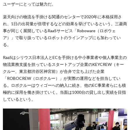
ユーザーにとっては魅力だ。
楽天向けの物流を手掛ける関通のセンターで2020年に本格採用さ
れ、1日の出荷量が倍増するなどの効果を挙げているという。三菱商
事が同じく展開しているRaaSサービス「Roboware（ロボウェ
ア）」で取り扱っているロボットのラインアップにも加わってい
る。
RaaSはシリウス日本法人とECを手掛ける中小事業者や個人事業主の
物流業務支援を担っているスタートアップ企業のKEYCREW（キー
クルー、東京都渋谷区神宮前）が合弁で立ち上げた企業
「ROBOCREW（ロボクルー）」が実際の運用などを担当してい
る。ロボクルーはウィゴーへの納入に続き、他のEC事業者らにも積
極的に採用を働き掛けていく。当面は1000台の貸し出し実績を目指
しているという。