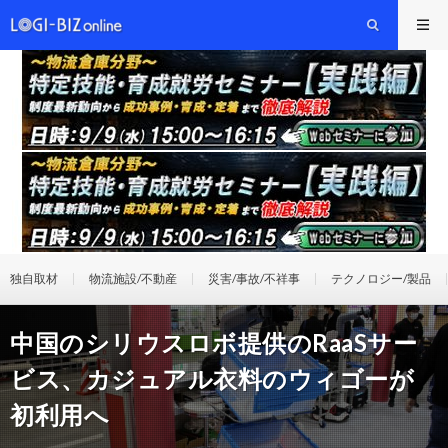
独自取材
物流施設/不動産
災害/事故/不祥事
テクノロジー/製品
中国のシリウスロボ提供のRaaSサー
ビス、カジュアル衣料のウィゴーが
初利用へ