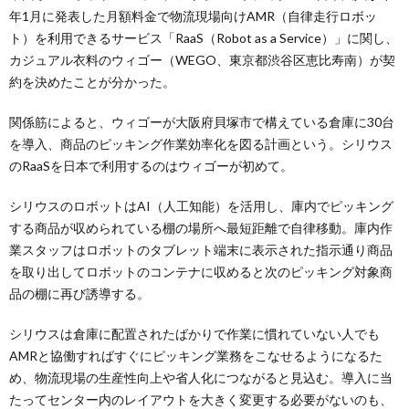
年1月に発表した月額料金で物流現場向けAMR（自律走行ロボッ
ト）を利用できるサービス「RaaS（Robot as a Service）」に関し、
カジュアル衣料のウィゴー（WEGO、東京都渋谷区恵比寿南）が契
約を決めたことが分かった。
関係筋によると、ウィゴーが大阪府貝塚市で構えている倉庫に30台
を導入、商品のピッキング作業効率化を図る計画という。シリウス
のRaaSを日本で利用するのはウィゴーが初めて。
シリウスのロボットはAI（人工知能）を活用し、庫内でピッキング
する商品が収められている棚の場所へ最短距離で自律移動。庫内作
業スタッフはロボットのタブレット端末に表示された指示通り商品
を取り出してロボットのコンテナに収めると次のピッキング対象商
品の棚に再び誘導する。
シリウスは倉庫に配置されたばかりで作業に慣れていない人でも
AMRと協働すればすぐにピッキング業務をこなせるようになるた
め、物流現場の生産性向上や省人化につながると見込む。導入に当
たってセンター内のレイアウトを大きく変更する必要がないのも、