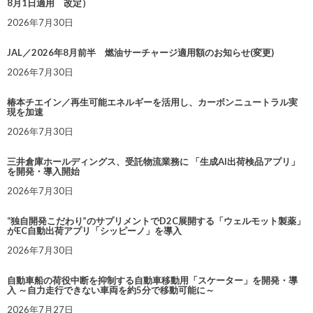
8月1日適用 改定）
2026年7月30日
JAL／2026年8月前半 燃油サーチャージ適用額のお知らせ(変更)
2026年7月30日
椿本チエイン／再生可能エネルギーを活用し、カーボンニュートラル実
現を加速
2026年7月30日
三井倉庫ホールディングス、受託物流業務に 「生成AI出荷検品アプリ」
を開発・導入開始
2026年7月30日
“独自開発こだわり”のサプリメントでD2C展開する「ウェルモット製薬」
がEC自動出荷アプリ「シッピーノ」を導入
2026年7月30日
自動車船の荷役中断を抑制する自動車移動用「スケーター」を開発・導
入 ～自力走行できない車両を約5分で移動可能に～
2026年7月27日