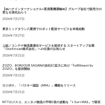
【㈱ハナインターナショナル×星清重機運輸㈱】グループ会社で販売力の
更なる強化ねらう
2026年7月27日
東京ミッドタウン八重洲でロボット配送サービスを本格始動
2026年7月27日
上組／コンテナ物流最適化サービスを提供する スタートアップ企業
「OneStream株式会社」への出資のお知らせ
2026年7月21日
ZOZO、BONJOUR SAGANの自社EC拡大に向け「Fulfillment by
ZOZO」を提供開始
2026年7月21日
ロジポケ、「パスキー認証（MFA）」機能をリリース
2026年7月21日
NTTロジスコ、エンタメ物流の平時5倍の波動を「t-Sort MAS」で吸収