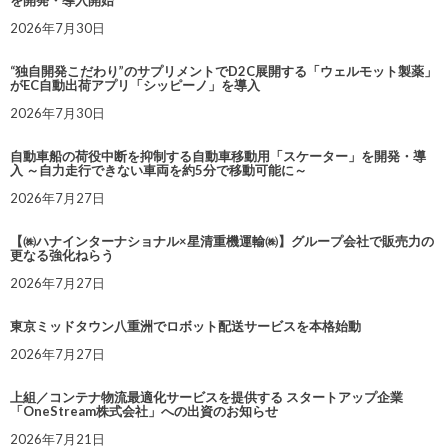
2026年7月30日
“独自開発こだわり”のサプリメントでD2C展開する「ウェルモット製薬」
がEC自動出荷アプリ「シッピーノ」を導入
2026年7月30日
自動車船の荷役中断を抑制する自動車移動用「スケーター」を開発・導
入 ～自力走行できない車両を約5分で移動可能に～
2026年7月27日
【㈱ハナインターナショナル×星清重機運輸㈱】グループ会社で販売力の
更なる強化ねらう
2026年7月27日
東京ミッドタウン八重洲でロボット配送サービスを本格始動
2026年7月27日
上組／コンテナ物流最適化サービスを提供する スタートアップ企業
「OneStream株式会社」への出資のお知らせ
2026年7月21日