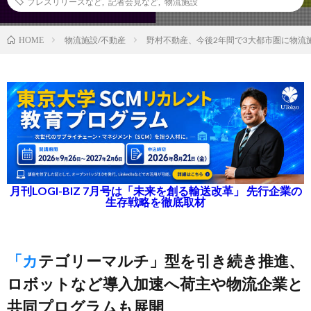
プレスリリースなど
,
記者会見など
,
物流施設
物流施設/不動産
野村不動産、今後2年間で3大都市圏に物流
HOME
月刊LOGI-BIZ 7月号は「未来を創る輸送改革」 先行企業の
生存戦略を徹底取材
「カテゴリーマルチ」型を引き続き推進、
ロボットなど導入加速へ荷主や物流企業と
共同プログラムも展開