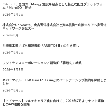
CBcloud、全国の「Marq」施設を起点とした新たな配送プラットフォー
ム「MarqGO」開始
2026年8月5日
株式会社Univearth、倉吉運送株式会社と資本提携〜山陰エリアへ実運送
ネットワークを拡大〜
2026年8月5日
川崎重工業／ばら積運搬船「ARISTOS II」の引き渡し
2026年8月5日
フジトランスコーポレーション／新造船「蓉翔丸」就航
2026年8月5日
ネバーマイル：TGR Haas F1 Teamとのパートナーシップ契約を締結しま
した
2026年8月5日
【トドケール】マルチキャリア化に向けて、2026年7月よりヤマト運輸
とのAPI連携を開始