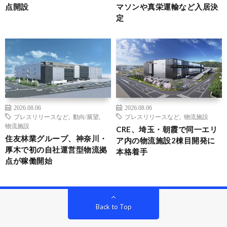
点開設
マソンや真栄運輸など入居決
定
2026.08.06
2026.08.06
プレスリリースなど
,
動向/展望
,
プレスリリースなど
,
物流施設
物流施設
CRE、埼玉・朝霞で同一エリ
住友林業グループ、神奈川・
ア内の物流施設2棟目開発に
厚木で初の自社運営型物流拠
本格着手
点が稼働開始
Back to Top