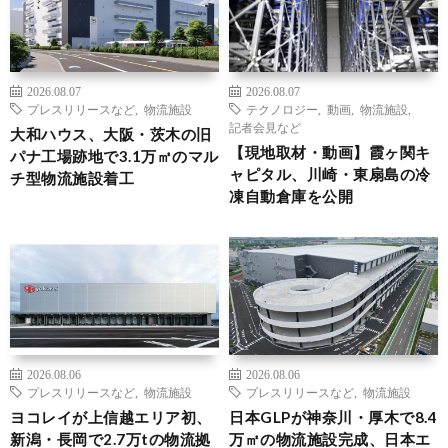
2026.08.07
2026.08.07
プレスリリースなど
,
物流施設
テクノロジー
,
動画
,
物流施設
,
記者会見など
大和ハウス、大阪・茨木の旧
【現地取材・動画】霞ヶ関キ
パナ工場跡地で3.1万㎡のマル
ャピタル、川崎・東扇島の冷
チ型物流施設着工
凍自動倉庫を公開
2026.08.06
2026.08.06
プレスリリースなど
,
物流施設
プレスリリースなど
,
物流施設
ヨコレイが上信越エリア初、
日本GLPが神奈川・厚木で8.4
新潟・長岡で2.7万tの物流拠
万㎡の物流施設完成、日本エ