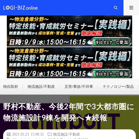
独自取材
物流施設/不動産
災害/事故/不祥事
テクノロジー/製品
野村不動産、今後2年間で3大都市圏に
物流施設計9棟を開発へ★続報
2021.03.23 15:08:32
物流施設/不動産