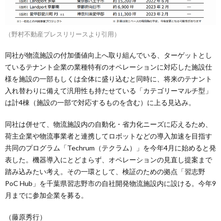
（野村不動産プレスリリースより引用）
同社が物流施設の付加価値向上へ取り組んでいる、ターゲットとし
ているテナント企業の業種特有のオペレーションに対応した施設仕
様を施設の一部もしくは全体に盛り込むと同時に、将来のテナント
入れ替わりに備えて汎用性も持たせている「カテゴリーマルチ型」
は計4棟（施設の一部で対応するものを含む）に上る見込み。
同社は併せて、物流施設内の自動化・省力化ニーズに応えるため、
荷主企業や物流事業者と連携してロボットなどの導入加速を目指す
共同のプログラム「Techrum（テクラム）」を今年4月に始めると発
表した。機器導入にとどまらず、オペレーションの見直し提案まで
踏み込みたい考え。その一環として、検証のための拠点「習志野
PoC Hub」を千葉県習志野市の自社開発物流施設内に設ける。今年9
月までに参加企業を募る。
（藤原秀行）