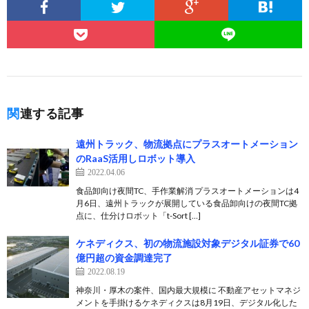
関連する記事
遠州トラック、物流拠点にプラスオートメーション
のRaaS活用しロボット導入
2022.04.06
食品卸向け夜間TC、手作業解消 プラスオートメーションは4
月6日、遠州トラックが展開している食品卸向けの夜間TC拠
点に、仕分けロボット「t-Sort […]
ケネディクス、初の物流施設対象デジタル証券で60
億円超の資金調達完了
2022.08.19
神奈川・厚木の案件、国内最大規模に 不動産アセットマネジ
メントを手掛けるケネディクスは8月19日、デジタル化した