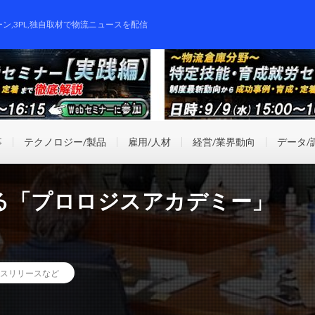
ーン,3PL,独自取材で物流ニュースを配信
事
テクノロジー/製品
雇用/人材
経営/業界動向
データ/
る「プロロジスアカデミー」
スリリースなど