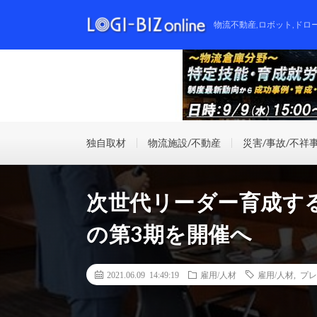
物流不動産,ロボット,ドロ
独自取材
物流施設/不動産
災害/事故/不祥
次世代リーダー育成す
の第3期を開催へ
2021.06.09 14:49:19
雇用/人材
雇用/人材
,
プレ