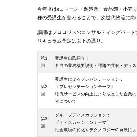
今年度はeコマース・製造業・食品卸・小売
種の受講生が交わることで、次世代物流に向
講師はプロロジスのコンサルティングパートナ
リキュラム予定は以下の通り。
第1
受講生自己紹介：
回
各自の業務概要説明・課題の共有・ディス
受講生によるプレゼンテーション：
第2
〔プレゼンテーションテーマ〕
回
物流サービスの向上により成長した企業の
例について
グループディスカッション：
第3
〔ディスカッションテーマ〕
回
社会環境の変化やテクノロジーの発展によ