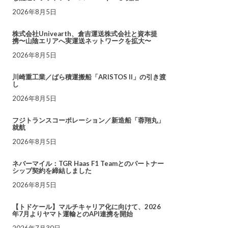
2026年8月5日
株式会社Univearth、倉吉運送株式会社と資本提
携〜山陰エリアへ実運送ネットワークを拡大〜
2026年8月5日
川崎重工業／ばら積運搬船「ARISTOS II」の引き渡
し
2026年8月5日
フジトランスコーポレーション／新造船「蓉翔丸」
就航
2026年8月5日
ネバーマイル：TGR Haas F1 Teamとのパートナー
シップ契約を締結しました
2026年8月5日
【トドケール】マルチキャリア化に向けて、2026
年7月よりヤマト運輸とのAPI連携を開始
2026年7月30日