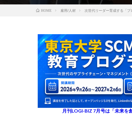
雇用/人材
次世代リーダー育成する「プ
HOME
月刊LOGI-BIZ 7月号は「未