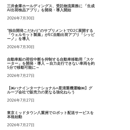
三井倉庫ホールディングス、受託物流業務に 「生成
AI出荷検品アプリ」を開発・導入開始
2026年7月30日
“独自開発こだわり”のサプリメントでD2C展開する
「ウェルモット製薬」がEC自動出荷アプリ「シッピ
ーノ」を導入
2026年7月30日
自動車船の荷役中断を抑制する自動車移動用「スケ
ーター」を開発・導入 ～自力走行できない車両を約
5分で移動可能に～
2026年7月27日
【㈱ハナインターナショナル×星清重機運輸㈱】グ
ループ会社で販売力の更なる強化ねらう
2026年7月27日
東京ミッドタウン八重洲でロボット配送サービスを
本格始動
2026年7月27日