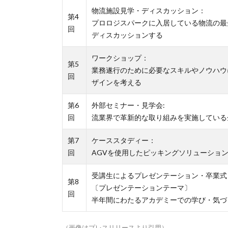
物流施設見学・ディスカッション：
第4
プロロジスパークに入居している物流の最
回
ディスカッションする
ワークショップ：
第5
業務遂行のために必要なスキルやノウハウ
回
ザインを考える
第6
外部セミナー・見学会:
回
流業界で革新的な取り組みを実施している
第7
ケーススタディー：
回
AGVを使用したピッキングソリューショ
受講生によるプレゼンテーション・卒業式
第8
〔プレゼンテーションテーマ〕
回
半年間にわたるアカデミーでの学び・気づ
（画像はプレスリリースより引用）