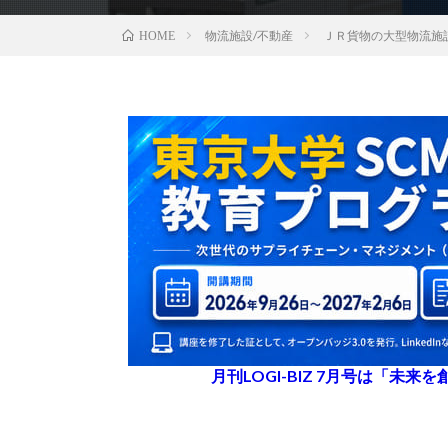
物流施設/不動産
ＪＲ貨物の大型物流施
HOME
月刊LOGI-BIZ 7月号は「未