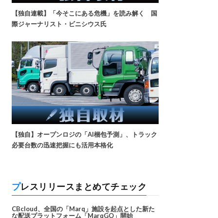
【独自連載】「今そこにある危機」を読み解く 国
際ジャーナリスト・ビニシウス氏
【独自】オープンロジの「AI梱包予測」、トラック
必要台数の迅速把握にも活用本格化
プレスリリースまとめてチェック
CBcloud、全国の「Marq」施設を起点とした新た
な配送プラットフォーム「MarqGO」開始