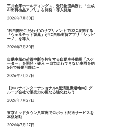
三井倉庫ホールディングス、受託物流業務に 「生成
AI出荷検品アプリ」を開発・導入開始
2026年7月30日
“独自開発こだわり”のサプリメントでD2C展開する
「ウェルモット製薬」がEC自動出荷アプリ「シッピ
ーノ」を導入
2026年7月30日
自動車船の荷役中断を抑制する自動車移動用「スケ
ーター」を開発・導入 ～自力走行できない車両を約
5分で移動可能に～
2026年7月27日
【㈱ハナインターナショナル×星清重機運輸㈱】グ
ループ会社で販売力の更なる強化ねらう
2026年7月27日
東京ミッドタウン八重洲でロボット配送サービスを
本格始動
2026年7月27日