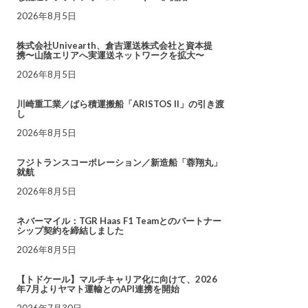
2026年8月5日
株式会社Univearth、倉吉運送株式会社と資本提
携〜山陰エリアへ実運送ネットワークを拡大〜
2026年8月5日
川崎重工業／ばら積運搬船「ARISTOS II」の引き渡
し
2026年8月5日
フジトランスコーポレーション／新造船「蓉翔丸」
就航
2026年8月5日
ネバーマイル：TGR Haas F1 Teamとのパートナー
シップ契約を締結しました
2026年8月5日
【トドケール】マルチキャリア化に向けて、2026
年7月よりヤマト運輸とのAPI連携を開始
2026年7月30日