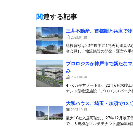
関連する記事
三井不動産、首都圏と兵庫で物
2023.04.18
総投資額は23年度中に1兆円到達見込む
者会見し、物流施設の開発・運営を手掛
プロロジスが神戸市で新たなマ
み
2021.04.20
4・6万平方メートル、22年6月末竣
ナント型物流施設「プロロジスパーク神
大和ハウス、埼玉・加須で12.
2025.10.15
最大10社入居可能に、27年12月竣工
で、大規模なマルチテナント型物流施設「