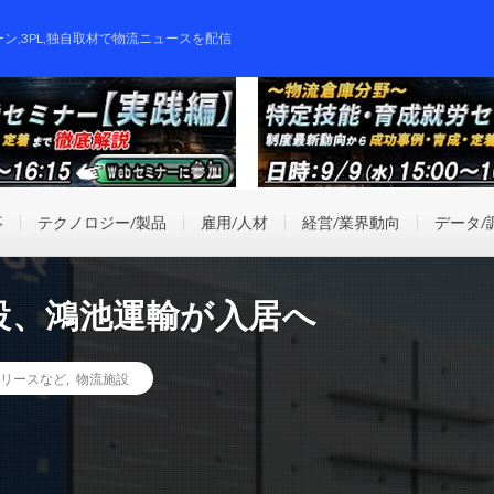
ーン,3PL,独自取材で物流ニュースを配信
事
テクノロジー/製品
雇用/人材
経営/業界動向
データ/
設、鴻池運輸が入居へ
リースなど
,
物流施設