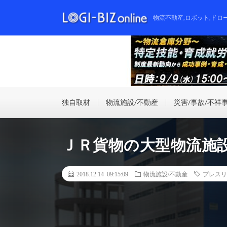
物流不動産,ロボット,ドロ
独自取材
物流施設/不動産
災害/事故/不祥
ＪＲ貨物の大型物流施
2018.12.14 09:15:09
物流施設/不動産
プレスリ