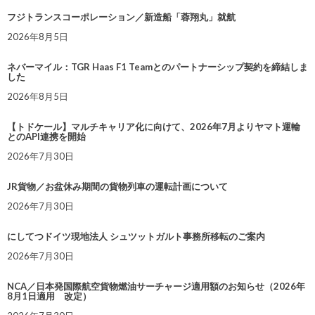
フジトランスコーポレーション／新造船「蓉翔丸」就航
2026年8月5日
ネバーマイル：TGR Haas F1 Teamとのパートナーシップ契約を締結しま
した
2026年8月5日
【トドケール】マルチキャリア化に向けて、2026年7月よりヤマト運輸
とのAPI連携を開始
2026年7月30日
JR貨物／お盆休み期間の貨物列車の運転計画について
2026年7月30日
にしてつドイツ現地法人 シュツットガルト事務所移転のご案内
2026年7月30日
NCA／日本発国際航空貨物燃油サーチャージ適用額のお知らせ（2026年
8月1日適用 改定）