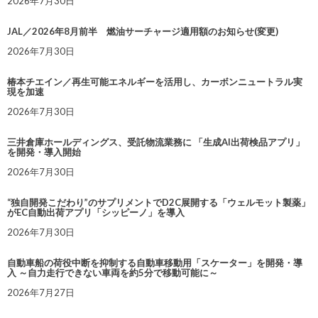
2026年7月30日
JAL／2026年8月前半 燃油サーチャージ適用額のお知らせ(変更)
2026年7月30日
椿本チエイン／再生可能エネルギーを活用し、カーボンニュートラル実
現を加速
2026年7月30日
三井倉庫ホールディングス、受託物流業務に 「生成AI出荷検品アプリ」
を開発・導入開始
2026年7月30日
“独自開発こだわり”のサプリメントでD2C展開する「ウェルモット製薬」
がEC自動出荷アプリ「シッピーノ」を導入
2026年7月30日
自動車船の荷役中断を抑制する自動車移動用「スケーター」を開発・導
入 ～自力走行できない車両を約5分で移動可能に～
2026年7月27日