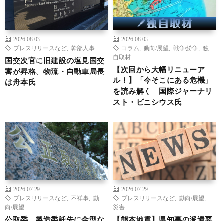
2026.08.03
2026.08.03
プレスリリースなど
,
幹部人事
コラム
,
動向/展望
,
戦争/紛争
,
独
自取材
国交次官に旧建設の塩見国交
【次回から大幅リニューア
審が昇格、物流・自動車局長
ル！】「今そこにある危機」
は舟本氏
を読み解く 国際ジャーナリ
スト・ビニシウス氏
2026.07.29
2026.07.29
プレスリリースなど
,
不祥事
,
動
プレスリリースなど
,
動向/展望
,
向/展望
災害
公取委、製造委託先に金型な
【熊本地震】県知事の派遣要