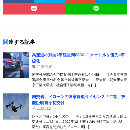
関連する記事
高速道の対面2車線区間880キロメートルを優先4車
線化
2019.09.05
国交省が審議会で提案 国土交通省は9月4日、「社会資本整備
審議会 道路分科会 国土幹線道路部会」（部会長・朝倉康夫東
京工業大環境・社会理工学院教授）を[…]
国交省、ドローンの国家操縦ライセンス「二等」技
能証明書を初交付
2023.01.24
レベル4飛行に不可欠の「一等」は2月中旬ごろの見通し 国土
交通省は1月24日、2022年12月施行の改正航空法に基づき、
新たに運営を開始したドローン操[…]