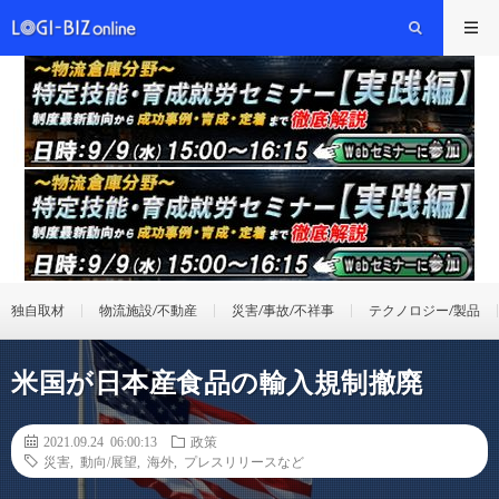
独自取材
物流施設/不動産
災害/事故/不祥事
テクノロジー/製品
米国が日本産食品の輸入規制撤廃
2021.09.24 06:00:13
政策
災害
,
動向/展望
,
海外
,
プレスリリースなど