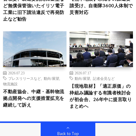
ど無償保管強いたイリソ電子
請受け、自衛隊3600人体制で
工業に旧下請法違反で再発防
災害対応
止など勧告
2026.07.23
2026.07.17
プレスリリースなど
,
動向/展望
,
動向/展望
,
記者会見など
物流施設
【現地取材】「適正原価」の
不動産協会、中継・基幹物流
枠組み議論する有識者検討会
拠点開発への支援措置拡充を
が初会合、26年中に提言取り
継続して訴え
まとめへ
Back to Top