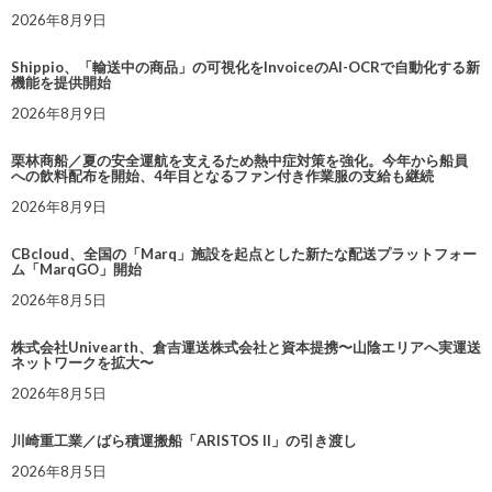
2026年8月9日
Shippio、「輸送中の商品」の可視化をInvoiceのAI-OCRで自動化する新
機能を提供開始
2026年8月9日
栗林商船／夏の安全運航を支えるため熱中症対策を強化。今年から船員
への飲料配布を開始、4年目となるファン付き作業服の支給も継続
2026年8月9日
CBcloud、全国の「Marq」施設を起点とした新たな配送プラットフォー
ム「MarqGO」開始
2026年8月5日
株式会社Univearth、倉吉運送株式会社と資本提携〜山陰エリアへ実運送
ネットワークを拡大〜
2026年8月5日
川崎重工業／ばら積運搬船「ARISTOS II」の引き渡し
2026年8月5日