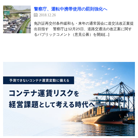
警察庁、運転中携帯使用の罰則強化へ
2018.12.26
免許証再交付条件緩和も・来年の通常国会に道交法改正案提
出目指す 警察庁は12月25日、道路交通法の改正案に関す
るパブリックコメント（意見公募）を開始[…]