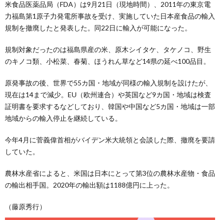
米食品医薬品局（FDA）は9月21日（現地時間）、2011年の東京電
力福島第1原子力発電所事故を受け、実施していた日本産食品の輸入
規制を撤廃したと発表した。同22日に輸入が可能になった。
規制対象だったのは福島県産の米、原木シイタケ、タケノコ、野生
のキノコ類、小松菜、春菊、ほうれん草など14県の延べ100品目。
原発事故の後、世界で55カ国・地域が同様の輸入規制を設けたが、
現在は14まで減少。EU（欧州連合）や英国など9カ国・地域は検査
証明書を要求するなどしており、韓国や中国など5カ国・地域は一部
地域からの輸入停止を継続している。
今年4月に菅義偉首相がバイデン米大統領と会談した際、撤廃を要請
していた。
農林水産省によると、米国は日本にとって第3位の農林水産物・食品
の輸出相手国。2020年の輸出額は1188億円に上った。
（藤原秀行）