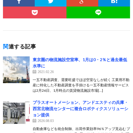
関連する記事
東京圏の物流施設空室率、1月は0・2％と過去最低
水準に
2021.02.26
一五不動産調査、需要旺盛でほぼ空室なしが続く 工業用不動
産に特化した不動産調査を手掛ける一五不動産情報サービス
は2月26日、1月時点の賃貸物流施設市場[…]
プラスオートメーション、アンドエスティの兵庫・
西宮北物流センターに複合ロボティクスソリューシ
ョン提供
2026.08.03
自動倉庫などを統合制御、出荷作業効率96％アップ見込む プ