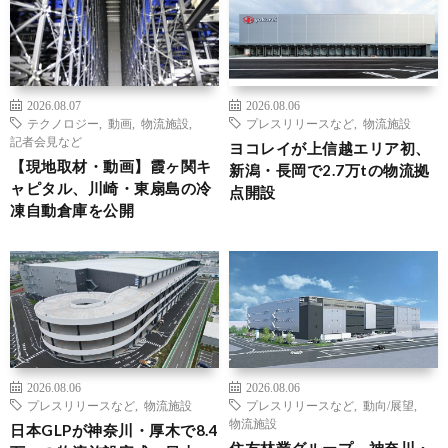
2026.08.07
2026.08.06
テクノロジー
,
動画
,
物流施設
,
プレスリリースなど
,
物流施設
記者会見など
ヨコレイが上信越エリア初、
【現地取材・動画】霞ヶ関キ
新潟・長岡で2.7万tの物流拠
ャピタル、川崎・東扇島の冷
点開設
凍自動倉庫を公開
2026.08.06
2026.08.06
プレスリリースなど
,
物流施設
プレスリリースなど
,
動向/展望
,
物流施設
日本GLPが神奈川・厚木で8.4