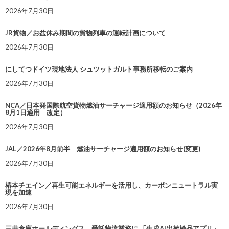
2026年7月30日
JR貨物／お盆休み期間の貨物列車の運転計画について
2026年7月30日
にしてつドイツ現地法人 シュツットガルト事務所移転のご案内
2026年7月30日
NCA／日本発国際航空貨物燃油サーチャージ適用額のお知らせ（2026年
8月1日適用 改定）
2026年7月30日
JAL／2026年8月前半 燃油サーチャージ適用額のお知らせ(変更)
2026年7月30日
椿本チエイン／再生可能エネルギーを活用し、カーボンニュートラル実
現を加速
2026年7月30日
三井倉庫ホールディングス、受託物流業務に 「生成AI出荷検品アプリ」