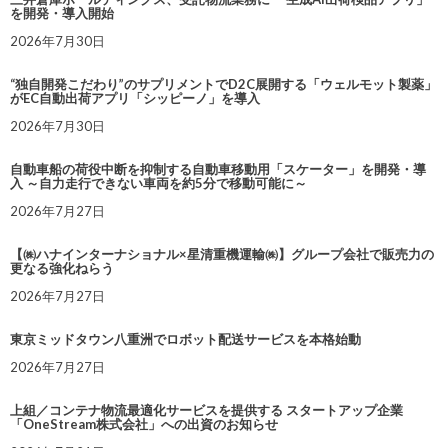
を開発・導入開始
2026年7月30日
“独自開発こだわり”のサプリメントでD2C展開する「ウェルモット製薬」
がEC自動出荷アプリ「シッピーノ」を導入
2026年7月30日
自動車船の荷役中断を抑制する自動車移動用「スケーター」を開発・導
入 ～自力走行できない車両を約5分で移動可能に～
2026年7月27日
【㈱ハナインターナショナル×星清重機運輸㈱】グループ会社で販売力の
更なる強化ねらう
2026年7月27日
東京ミッドタウン八重洲でロボット配送サービスを本格始動
2026年7月27日
上組／コンテナ物流最適化サービスを提供する スタートアップ企業
「OneStream株式会社」への出資のお知らせ