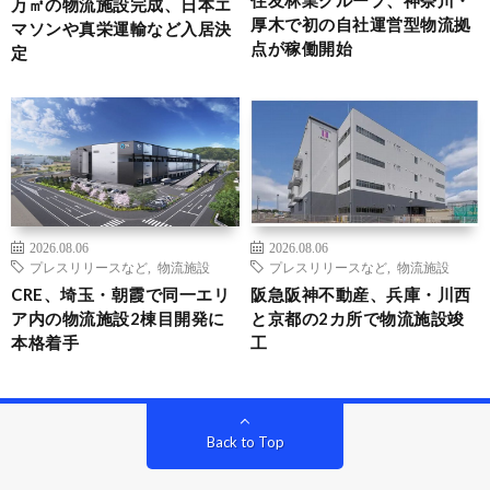
住友林業グループ、神奈川・
万㎡の物流施設完成、日本エ
厚木で初の自社運営型物流拠
マソンや真栄運輸など入居決
点が稼働開始
定
2026.08.06
2026.08.06
プレスリリースなど
,
物流施設
プレスリリースなど
,
物流施設
CRE、埼玉・朝霞で同一エリ
阪急阪神不動産、兵庫・川西
ア内の物流施設2棟目開発に
と京都の2カ所で物流施設竣
本格着手
工
Back to Top