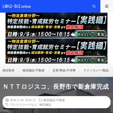
独自取材
物流施設/不動産
災害/事故/不祥事
テクノロジー/製品
ＮＴＴロジスコ、長野市で新倉庫完成
2018.12.18 18:41:12
物流施設/不動産
プレスリリースなど
,
物流施設