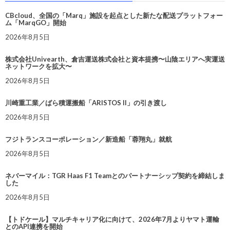
CBcloud、全国の「Marq」施設を起点とした新たな配送プラットフォー
ム「MarqGO」開始
2026年8月5日
株式会社Univearth、倉吉運送株式会社と資本提携〜山陰エリアへ実運送
ネットワークを拡大〜
2026年8月5日
川崎重工業／ばら積運搬船「ARISTOS II」の引き渡し
2026年8月5日
フジトランスコーポレーション／新造船「蓉翔丸」就航
2026年8月5日
ネバーマイル：TGR Haas F1 Teamとのパートナーシップ契約を締結しま
した
2026年8月5日
【トドケール】マルチキャリア化に向けて、2026年7月よりヤマト運輸
とのAPI連携を開始