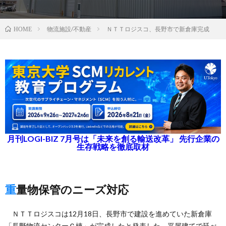
物流施設/不動産
ＮＴＴロジスコ、長野市で新倉庫完成
HOME
月刊LOGI-BIZ 7月号は「未来を創る輸送改革」 先行企業の
生存戦略を徹底取材
重量物保管のニーズ対応
ＮＴＴロジスコは12月18日、長野市で建設を進めていた新倉庫
「長野物流センターＣ棟」が完成したと発表した。平屋建てで延べ