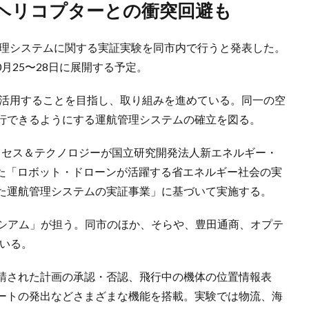
人ヘリコプターとの衝突回避も
管理システムに関する実証実験を同市内で行うと発表した。
0月25〜28日に展開する予定。
に活用することを目指し、取り組みを進めている。同一の空
行できるようにする運航管理システムの確立を図る。
ロセス＆テクノロジーが国立研究開発法人新エネルギー・
した「ロボット・ドローンが活躍する省エネルギー社会の実
た運航管理システムの実証事業」に基づいて実施する。
ソーシアム」が担う。同市のほか、そらや、豊田通商、オプテ
ている。
請された計画の承認・否認、飛行中の機体の位置情報表
ートの発出などさまざまな機能を搭載。実験では物流、海