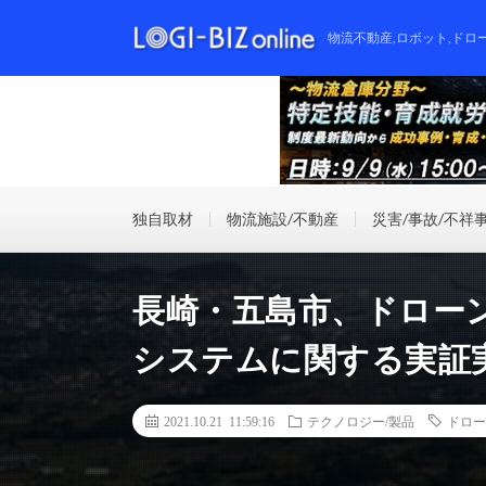
物流不動産,ロボット,ドロ
独自取材
物流施設/不動産
災害/事故/不祥
長崎・五島市、ドロー
システムに関する実証
2021.10.21 11:59:16
テクノロジー/製品
ドロー