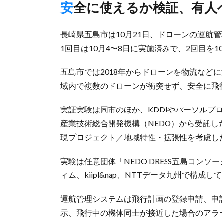
安全に使えるか検証、有
長崎県五島市は10月21日、ドローンの運航
1回目は10月4〜8日に実施済みで、2回目を1
五島市では2018年からドローンを物流など
域内で複数のドローンが衝突せず、安全に飛
実証実験は同市のほか、KDDIやパーソルプ
産業技術総合開発機構（NEDO）から受託
現プロジェクト／地域特性・拡張性を考慮し
実験は任意団体「NEDO DRESS五島コン
ィム、kiipl&nap、NTTデータ九州で構成し
運航管理システムは飛行計画の登録申請、申
示、飛行中の機体同士が接近した場合のアラ