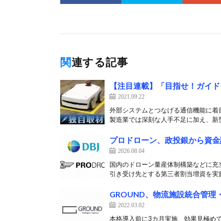
関連する記事
【注目連載】「目指せ！ガイドレ
2021.09.22
外部システムとつなげる通信機能に着目
製造業では深刻な人手不足に加え、新型
プロドローン、政投銀から資金
2026.08.04
国内のドローン量産体制構築などに充当 
引き受け先とする第三者割当増資を実施
GROUND、物流施設統合管理
2022.03.02
本格導入前に3カ月実施、効果見極めて