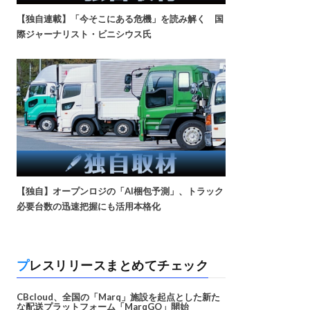
【独自連載】「今そこにある危機」を読み解く 国
際ジャーナリスト・ビニシウス氏
【独自】オープンロジの「AI梱包予測」、トラック
必要台数の迅速把握にも活用本格化
プレスリリースまとめてチェック
CBcloud、全国の「Marq」施設を起点とした新た
な配送プラットフォーム「MarqGO」開始