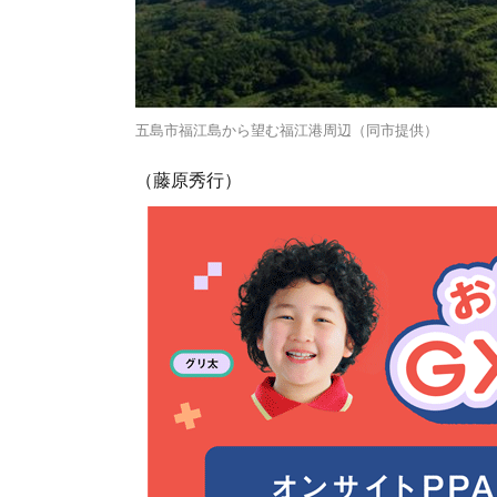
五島市福江島から望む福江港周辺（同市提供）
（藤原秀行）