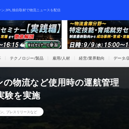
ーン,3PL,独自取材で物流ニュースを配信
事
テクノロジー/製品
雇用/人材
経営/業界動向
データ/
ンの物流など使用時の運航管理
実験を実施
ン
,
プレスリリースなど