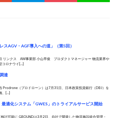
スAGV・AGF導入への道」（第5回）
 リンクス AW事業部 小山早俊 プロダクトマネージャー 物流業界や
コロナウイ[…]
調達
Prodrone（プロドローン）は7月31日、日本政策投資銀行（DBJ）を
、[…]
・最適化システム「GWES」のトライアルサービス開始
検討可能に GROUNDは3月2日、自社で開発した物流施設統合管理・