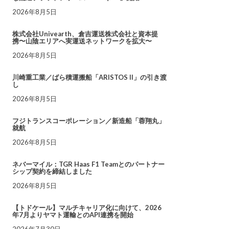
2026年8月5日
株式会社Univearth、倉吉運送株式会社と資本提
携〜山陰エリアへ実運送ネットワークを拡大〜
2026年8月5日
川崎重工業／ばら積運搬船「ARISTOS II」の引き渡
し
2026年8月5日
フジトランスコーポレーション／新造船「蓉翔丸」
就航
2026年8月5日
ネバーマイル：TGR Haas F1 Teamとのパートナー
シップ契約を締結しました
2026年8月5日
【トドケール】マルチキャリア化に向けて、2026
年7月よりヤマト運輸とのAPI連携を開始
2026年7月30日