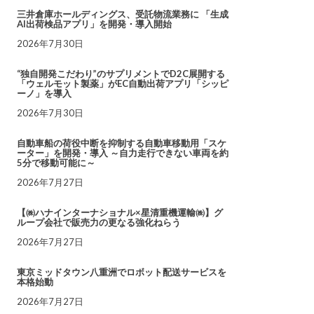
三井倉庫ホールディングス、受託物流業務に 「生成
AI出荷検品アプリ」を開発・導入開始
2026年7月30日
“独自開発こだわり”のサプリメントでD2C展開する
「ウェルモット製薬」がEC自動出荷アプリ「シッピ
ーノ」を導入
2026年7月30日
自動車船の荷役中断を抑制する自動車移動用「スケ
ーター」を開発・導入 ～自力走行できない車両を約
5分で移動可能に～
2026年7月27日
【㈱ハナインターナショナル×星清重機運輸㈱】グ
ループ会社で販売力の更なる強化ねらう
2026年7月27日
東京ミッドタウン八重洲でロボット配送サービスを
本格始動
2026年7月27日