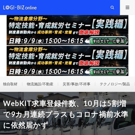
独自取材
物流施設/不動産
災害/事故/不祥事
テクノロジー/製品
WebKIT求車登録件数、10月は5割増
で9カ月連続プラスもコロナ禍前水準
に依然届かず