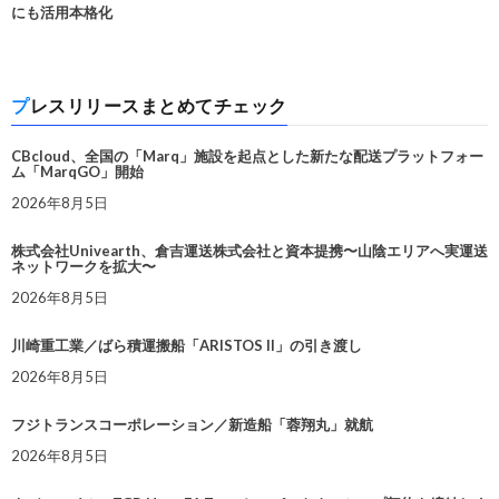
にも活用本格化
プレスリリースまとめてチェック
CBcloud、全国の「Marq」施設を起点とした新たな配送プラットフォー
ム「MarqGO」開始
2026年8月5日
株式会社Univearth、倉吉運送株式会社と資本提携〜山陰エリアへ実運送
ネットワークを拡大〜
2026年8月5日
川崎重工業／ばら積運搬船「ARISTOS II」の引き渡し
2026年8月5日
フジトランスコーポレーション／新造船「蓉翔丸」就航
2026年8月5日