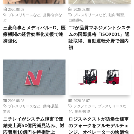
2026.08.08
2026.08.08
プレスリリースなど
,
提携/合弁な
プレスリリースなど
,
動向/展望
,
ど
自動運転
三菱商事とメディパルHD、医
T2が品質マネジメントシステ
療機関の経営効率化支援で連
ムの国際規格「ISO9001」認
携強化
証取得、自動運転分野で国内
初
2026.08.08
2026.08.07
プレスリリースなど
,
動向/展望
,
テクノロジー
,
プレスリリースな
災害
ど
,
動向/展望
ニチレイがシステム障害で連
ロジスネクストが防爆仕様車
結売上高50億円減見込み、対
のフォークをフルモデルチェ
応費用10億円を特損計上
ンジ、オペレーターの快適性