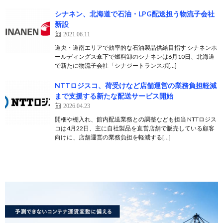
シナネン、北海道で石油・LPG配送担う物流子会社
新設
2021.06.11
道央・道南エリアで効率的な石油製品供給目指す シナネンホ
ールディングス傘下で燃料卸のシナネンは6月10日、北海道
で新たに物流子会社「シナジートランスポ[…]
NTTロジスコ、荷受けなど店舗運営の業務負担軽減
まで支援する新たな配送サービス開始
2026.04.23
開梱や棚入れ、館内配送業務との調整なども担当 NTTロジス
コは4月22日、主に自社製品を直営店舗で販売している顧客
向けに、店舗運営の業務負担を軽減する[…]