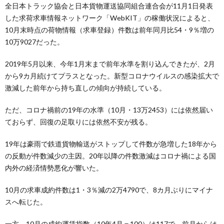
全日本トラック協会と日本貨物運送協同組合連合会が11月1日発表
した求荷求車情報ネットワーク「WebKIT」の稼働状況によると、
10月末時点の荷物情報（求車登録）件数は前年同月比54・9％増の
10万9027だった。
2019年5月以来、今年1月末まで前年水準を割り込んできたが、2月
から9カ月続けてプラスとなった。新型コロナウイルスの感染拡大で
激減した前年から持ち直しの傾向が持続している。
ただ、コロナ禍前の19年の水準（10月・13万2453）には依然届い
ておらず、回復の足取りには依然不安が残る。
19年は豪雨で鉄道貨物輸送がストップして件数が急増した18年から
の反動が件数減少の主因。20年以降の件数激減はコロナ禍による国
内外の経済情勢悪化が響いた。
10月の求車成約件数は1・3％減の2万4790で、8カ月ぶりにマイナ
スへ転じた。
一方、10月の成約運賃指数（10年4月＝100）は117で、前月からは