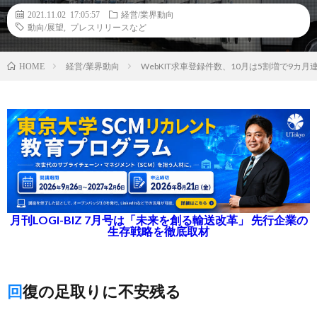
2021.11.02 17:05:57
経営/業界動向
動向/展望
,
プレスリリースなど
経営/業界動向
WebKIT求車登録件数、10月は5割増で9
HOME
月刊LOGI-BIZ 7月号は「未来を創る輸送改革」 先行企業の
生存戦略を徹底取材
回復の足取りに不安残る