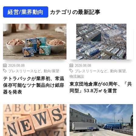
経営/業界動向
カテゴリの最新記事
2026.08.08
2026.08.08
プレスリリースなど
,
動向/展望
プレスリリースなど
,
動向/展望
,
物流施設
テトラパックが業界初、常温
東京団地倉庫が60周年、「共
保存可能なツナ製品向け紙容
同型」53.8万㎡を運営
器を発表