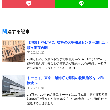
関連する記事
【地震】PALTAC、被災の大型物流センター2拠点が
順次出荷再開
2024.01.25
石川と新潟、災害前状況まで復旧見込み PALTACは1月24日、
能登半島地震で被災し保管商品の荷崩れなどが発生、一時的
に出荷をストップしていた石川県と[…]
トーセイ、東京・瑞穂町で開発の物流施設を12月に
譲渡へ
2023.11.01
2.8万㎡、22年10月竣工 トーセイは10月31日、東京都西多摩
郡瑞穂町で開発した物流施設「T’s Logi青梅」を12月8日付で
譲渡すると発表した[…]