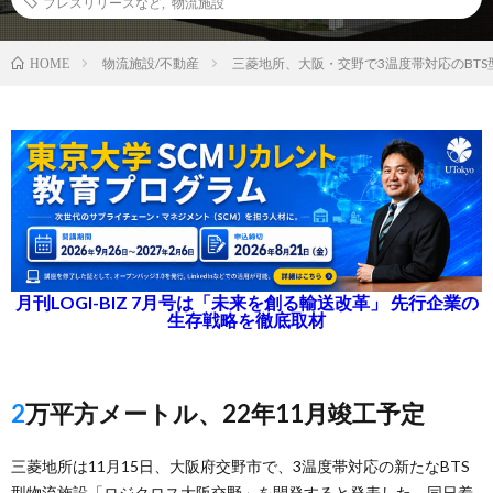
プレスリリースなど
,
物流施設
物流施設/不動産
三菱地所、大阪・交野で3温度帯対応のBTS
HOME
月刊LOGI-BIZ 7月号は「未来を創る輸送改革」 先行企業の
生存戦略を徹底取材
2万平方メートル、22年11月竣工予定
三菱地所は11月15日、大阪府交野市で、3温度帯対応の新たなBTS
型物流施設「ロジクロス大阪交野」を開発すると発表した。同日着