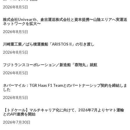
2026年8月5日
株式会社Univearth、倉吉運送株式会社と資本提携〜山陰エリアへ実運送
ネットワークを拡大〜
2026年8月5日
川崎重工業／ばら積運搬船「ARISTOS II」の引き渡し
2026年8月5日
フジトランスコーポレーション／新造船「蓉翔丸」就航
2026年8月5日
ネバーマイル：TGR Haas F1 Teamとのパートナーシップ契約を締結しま
した
2026年8月5日
【トドケール】マルチキャリア化に向けて、2026年7月よりヤマト運輸
とのAPI連携を開始
2026年7月30日