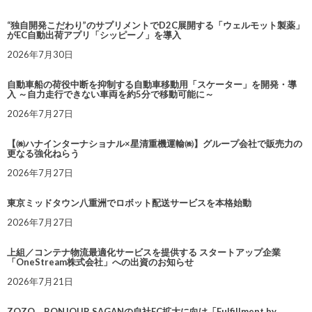
“独自開発こだわり”のサプリメントでD2C展開する「ウェルモット製薬」
がEC自動出荷アプリ「シッピーノ」を導入
2026年7月30日
自動車船の荷役中断を抑制する自動車移動用「スケーター」を開発・導
入 ～自力走行できない車両を約5分で移動可能に～
2026年7月27日
【㈱ハナインターナショナル×星清重機運輸㈱】グループ会社で販売力の
更なる強化ねらう
2026年7月27日
東京ミッドタウン八重洲でロボット配送サービスを本格始動
2026年7月27日
上組／コンテナ物流最適化サービスを提供する スタートアップ企業
「OneStream株式会社」への出資のお知らせ
2026年7月21日
ZOZO、BONJOUR SAGANの自社EC拡大に向け「Fulfillment by