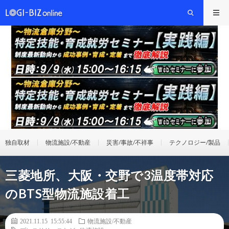
独自取材
物流施設/不動産
災害/事故/不祥事
テクノロジー/製品
三菱地所、大阪・交野で3温度帯対応
のBTS型物流施設着工
2021.11.15 15:55:44
物流施設/不動産