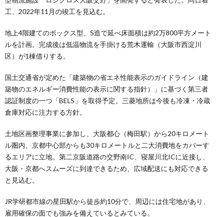
工、2022年11月の竣工を見込む。
地上4階建てのボックス型、S造で延べ床面積は約2万800平方メート
ルを計画。完成後は低温物流を手掛ける荒木運輸（大阪市西淀川
区）が1棟借りする。
国土交通省が定めた「建築物の省エネ性能表示のガイドライン（建
築物のエネルギー消費性能の表示に関する指針）」に基づく第三者
認証制度の一つ「BELS」を取得予定。三菱地所は今後も冷凍・冷蔵
倉庫対応に注力する方針。
土地区画整理事業に参加し、大阪都心（梅田駅）から20キロメート
ル圏内、京都中心部からも30キロメートルと二大消費地をカバーす
るエリアに立地。第二京阪道路の交野南IC、寝屋川北ICに近接し、
大阪・京都へスムーズに到達できるため、広域配送にも対応できる
と見込む。
JR学研都市線の星田駅から徒歩約10分で、周辺には住宅地があり、
雇用確保の面でも強みを備えているとみている。