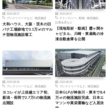
2026.08.07
2026.08.07
プレスリリースなど
,
物流施設
テクノロジー
,
動画
,
物流施設
,
記者会見など
大和ハウス、大阪・茨木の旧
【現地取材・動画】霞ヶ関キ
パナ工場跡地で3.1万㎡のマル
ャピタル、川崎・東扇島の冷
チ型物流施設着工
凍自動倉庫を公開
2026.08.06
2026.08.06
プレスリリースなど
,
物流施設
プレスリリースなど
,
物流施設
ヨコレイが上信越エリア初、
日本GLPが神奈川・厚木で8.4
新潟・長岡で2.7万tの物流拠
万㎡の物流施設完成、日本エ
点開設
マソンや真栄運輸など入居決
定