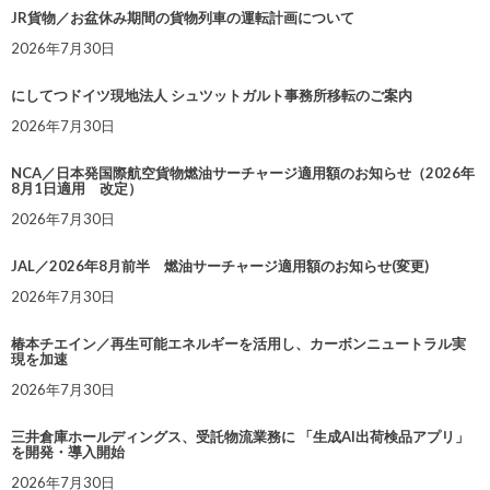
JR貨物／お盆休み期間の貨物列車の運転計画について
2026年7月30日
にしてつドイツ現地法人 シュツットガルト事務所移転のご案内
2026年7月30日
NCA／日本発国際航空貨物燃油サーチャージ適用額のお知らせ（2026年
8月1日適用 改定）
2026年7月30日
JAL／2026年8月前半 燃油サーチャージ適用額のお知らせ(変更)
2026年7月30日
椿本チエイン／再生可能エネルギーを活用し、カーボンニュートラル実
現を加速
2026年7月30日
三井倉庫ホールディングス、受託物流業務に 「生成AI出荷検品アプリ」
を開発・導入開始
2026年7月30日