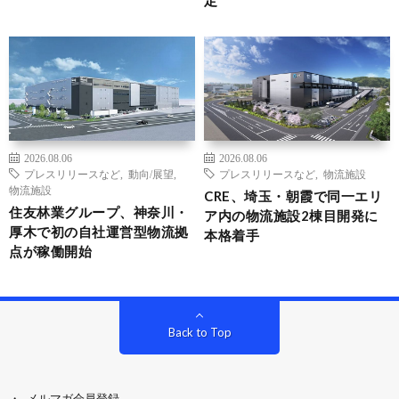
2026.08.06
2026.08.06
プレスリリースなど
,
動向/展望
,
プレスリリースなど
,
物流施設
物流施設
CRE、埼玉・朝霞で同一エリ
住友林業グループ、神奈川・
ア内の物流施設2棟目開発に
厚木で初の自社運営型物流拠
本格着手
点が稼働開始
Back to Top
メルマガ会員登録