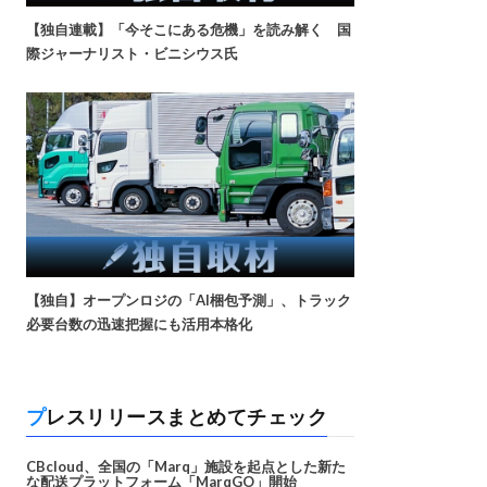
【独自連載】「今そこにある危機」を読み解く 国
際ジャーナリスト・ビニシウス氏
【独自】オープンロジの「AI梱包予測」、トラック
必要台数の迅速把握にも活用本格化
プレスリリースまとめてチェック
CBcloud、全国の「Marq」施設を起点とした新た
な配送プラットフォーム「MarqGO」開始