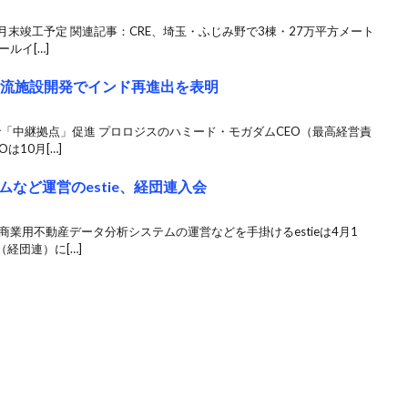
月末竣工予定 関連記事：CRE、埼玉・ふじみ野で3棟・27万平方メート
ルイ[…]
物流施設開発でインド再進出を表明
で「中継拠点」促進 プロロジスのハミード・モガダムCEO（最高経営責
は10月[…]
など運営のestie、経団連入会
商業用不動産データ分析システムの運営などを手掛けるestieは4月1
経団連）に[…]