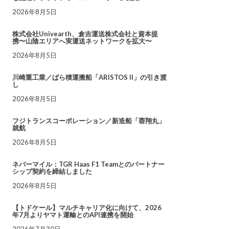
2026年8月5日
株式会社Univearth、倉吉運送株式会社と資本提
携〜山陰エリアへ実運送ネットワークを拡大〜
2026年8月5日
川崎重工業／ばら積運搬船「ARISTOS II」の引き渡
し
2026年8月5日
フジトランスコーポレーション／新造船「蓉翔丸」
就航
2026年8月5日
ネバーマイル：TGR Haas F1 Teamとのパートナー
シップ契約を締結しました
2026年8月5日
【トドケール】マルチキャリア化に向けて、2026
年7月よりヤマト運輸とのAPI連携を開始
2026年7月30日