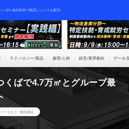
ーン,3PL,独自取材で物流ニュースを配信
事
テクノロジー/製品
雇用/人材
経営/業界動向
データ/
くばで4.7万㎡とグループ最
へ
リースなど
,
物流施設