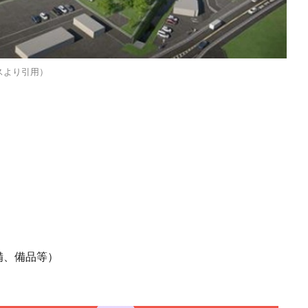
スより引用）
備、備品等）