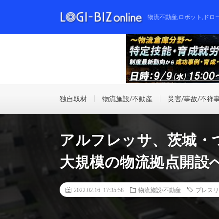
物流不動産,ロボット,ドロ
独自取材
物流施設/不動産
災害/事故/不祥
アルフレッサ、茨城・つ
大規模の物流拠点開設
2022.02.16 17:35:58
物流施設/不動産
プレスリ