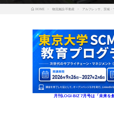
物流施設/不動産
アルフレッサ、茨城・
HOME
月刊LOGI-BIZ 7月号は「未