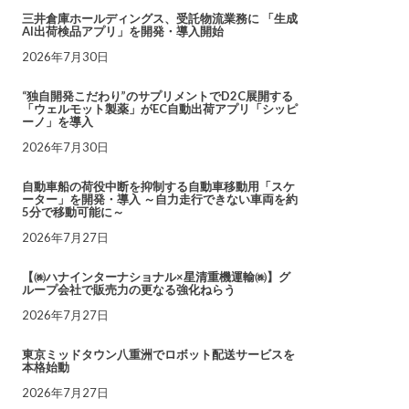
三井倉庫ホールディングス、受託物流業務に 「生成
AI出荷検品アプリ」を開発・導入開始
2026年7月30日
“独自開発こだわり”のサプリメントでD2C展開する
「ウェルモット製薬」がEC自動出荷アプリ「シッピ
ーノ」を導入
2026年7月30日
自動車船の荷役中断を抑制する自動車移動用「スケ
ーター」を開発・導入 ～自力走行できない車両を約
5分で移動可能に～
2026年7月27日
【㈱ハナインターナショナル×星清重機運輸㈱】グ
ループ会社で販売力の更なる強化ねらう
2026年7月27日
東京ミッドタウン八重洲でロボット配送サービスを
本格始動
2026年7月27日