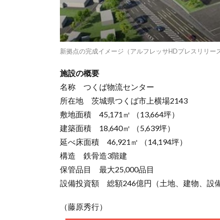
新拠点の完成イメージ（アルフレッサHDプレスリリー
施設の概要
名称 つくば物流センター
所在地 茨城県つくば市上横場2143
敷地面積 45,171㎡ （13,664坪）
建築面積 18,640㎡ （5,639坪）
延べ床面積 46,921㎡ （14,194坪）
構造 鉄骨造3階建
保管品目 最大25,000品目
設備投資額 総額246億円（土地、建物、設
（藤原秀行）