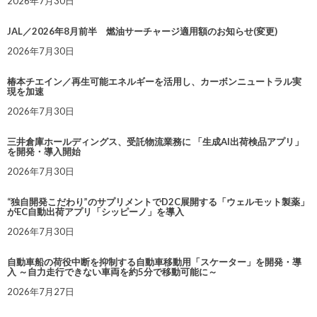
2026年7月30日
JAL／2026年8月前半 燃油サーチャージ適用額のお知らせ(変更)
2026年7月30日
椿本チエイン／再生可能エネルギーを活用し、カーボンニュートラル実
現を加速
2026年7月30日
三井倉庫ホールディングス、受託物流業務に 「生成AI出荷検品アプリ」
を開発・導入開始
2026年7月30日
“独自開発こだわり”のサプリメントでD2C展開する「ウェルモット製薬」
がEC自動出荷アプリ「シッピーノ」を導入
2026年7月30日
自動車船の荷役中断を抑制する自動車移動用「スケーター」を開発・導
入 ～自力走行できない車両を約5分で移動可能に～
2026年7月27日