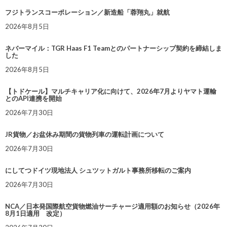
フジトランスコーポレーション／新造船「蓉翔丸」就航
2026年8月5日
ネバーマイル：TGR Haas F1 Teamとのパートナーシップ契約を締結しま
した
2026年8月5日
【トドケール】マルチキャリア化に向けて、2026年7月よりヤマト運輸
とのAPI連携を開始
2026年7月30日
JR貨物／お盆休み期間の貨物列車の運転計画について
2026年7月30日
にしてつドイツ現地法人 シュツットガルト事務所移転のご案内
2026年7月30日
NCA／日本発国際航空貨物燃油サーチャージ適用額のお知らせ（2026年
8月1日適用 改定）