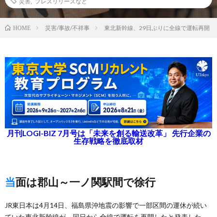
災害
,
プレスリリースなど
災害/事故/不祥事
東北新幹線、29日ぶりに全線で運転再開
HOME
月刊LOGI-BIZ 7月号は「未来を創る輸送改革」 先行企業の
生存戦略を徹底取材
当面は郡山～一ノ関駅間で徐行
JR東日本は4月14日、福島県沖地震の影響で一部区間の運休が続い
ていた東北新幹線が、同日から全線で運転を再開したと発表した。