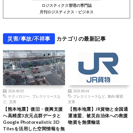
ロジスティクス管理の専門誌
月刊ロジスティクス・ビジネス
災害/事故/不祥事
カテゴリの最新記事
2026.08.05
2026.08.04
テクノロジー
,
プレスリリースな
プレスリリースなど
,
動向/展望
,
ど
,
災害
災害
【熊本地震】復旧・復興支援
【熊本地震】JR貨物と全国通
へ高精度3次元点群データと
運連盟、被災自治体への救援
Google Photorealistic 3D
物資を無償輸送
Tilesを活用した空間情報を無