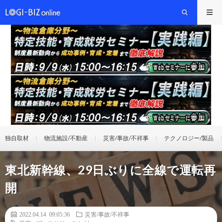
独自取材
物流施設/不動産
災害/事故/不祥事
テクノロジー/製品
東北新幹線、29日ぶりに全線で運転再
開
2022.04.14 09:05:36
災害/事故/不祥事