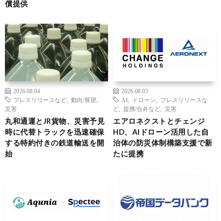
償提供
2026.08.04
2026.08.03
プレスリリースなど
,
動向/展望
,
AI
,
ドローン
,
プレスリリースな
災害
ど
,
提携/合弁など
,
災害
丸和通運とJR貨物、災害予見
エアロネクストとチェンジ
時に代替トラックを迅速確保
HD、AIドローン活用した自
する特約付きの鉄道輸送を開
治体の防災体制構築支援で新
始
たに提携