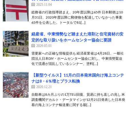
2025.11.04
総務省の行政指導踏まえ、20年度以降は65件 日本郵便は10
月31日、2020年度以降に郵便物を配達していなかった事案
65件を公表した。トータルで81[…]
経産省、中東情勢など踏まえた溶剤と住宅資材の安
定的な取り扱いをホームセンター協会に要請
2026.05.01
需要家への正確な情報提供も 経済産業省は4月28日、一般社
団法人日本DIY・ホームセンター協会に対し、中東情勢緊迫
化で流通が混乱しているシンナー、塗料[…]
【新型ウイルス】11月の日本発米国向け海上コンテ
ナは8・6％増とプラス転換
2020.12.21
自動車は8カ月ぶりの1万TEU回復、貿易に持ち直しの兆し 米
調査機関デカルト・データマインが12月21日発表した日本発
着の海上コンテナ輸送量に関する最[…]