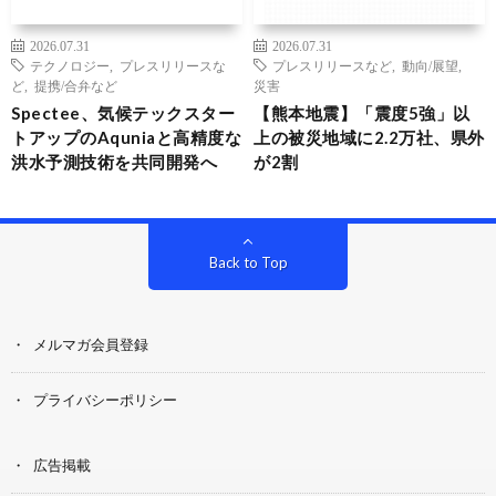
2026.07.31
2026.07.31
テクノロジー
,
プレスリリースな
プレスリリースなど
,
動向/展望
,
ど
,
提携/合弁など
災害
Spectee、気候テックスター
【熊本地震】「震度5強」以
トアップのAquniaと高精度な
上の被災地域に2.2万社、県外
洪水予測技術を共同開発へ
が2割
Back to Top
メルマガ会員登録
プライバシーポリシー
広告掲載