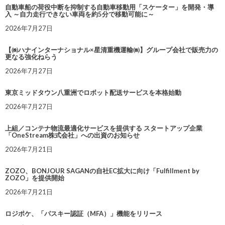
自動車船の荷役中断を抑制する自動車移動用「スケーター」を開発・導
入 ～自力走行できない車両を約5分で移動可能に～
2026年7月27日
【㈱ハナインターナショナル×星清重機運輸㈱】グループ会社で販売力の
更なる強化ねらう
2026年7月27日
東京ミッドタウン八重洲でロボット配送サービスを本格始動
2026年7月27日
上組／コンテナ物流最適化サービスを提供する スタートアップ企業
「OneStream株式会社」への出資のお知らせ
2026年7月21日
ZOZO、BONJOUR SAGANの自社EC拡大に向け「Fulfillment by
ZOZO」を提供開始
2026年7月21日
ロジポケ、「パスキー認証（MFA）」機能をリリース