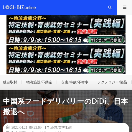
独自取材
物流施設/不動産
災害/事故/不祥事
テクノロジー/製品
中国系フードデリバリーのDiDi、日本
撤退へ
2022.04.21 09:22:09
経営/業界動向