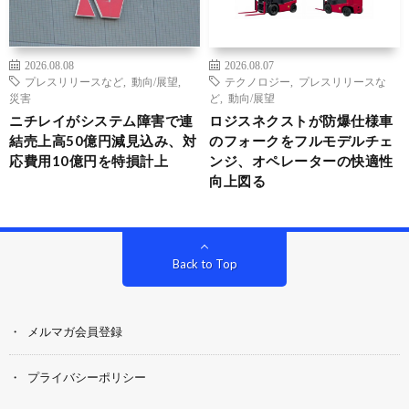
2026.08.08
2026.08.07
プレスリリースなど
,
動向/展望
,
テクノロジー
,
プレスリリースな
災害
ど
,
動向/展望
ニチレイがシステム障害で連
ロジスネクストが防爆仕様車
結売上高50億円減見込み、対
のフォークをフルモデルチェ
応費用10億円を特損計上
ンジ、オペレーターの快適性
向上図る
Back to Top
メルマガ会員登録
プライバシーポリシー