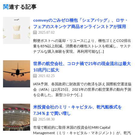
関連する記事
comveyのごみゼロ梱包「シェアバッグ」、ロサ・
フェアのスキンケア商品オンラインストアが採用
2025.07.02
郵便ポストへの返却・リユースにより、梱包ゴミとCO2排出
量を85%以上削減。消費者の梱包ストレスを軽減し、サステ
ナブルな購入体験を実現。 再利用可能な[…]
世界の航空会社、コロナ禍で21年の現金流出は最大
10兆円に拡大
2021.02.25
IATA予測、各国政府に財政面での救済を訴え 国際航空運送協
会（IATA）は2月25日、2021年の世界の航空業界の動向予測
を公表した。 新型コロナウ[…]
米投資会社のミリ・キャピタル、乾汽船株式を
7.34％まで買い増し
2025.08.30
市場で断続的に取得 米国の投資会社MIRI Capital
Management（ミリ・キャピタル・マネジメント）が、乾汽