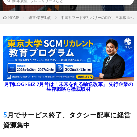
動向/展望
,
プレスリリースなど
経営/業界動向
中国系フードデリバリーのDiDi、日本撤退へ
HOME
月刊LOGI-BIZ 7月号は「未来を創る輸送改革」 先行企業の
生存戦略を徹底取材
5月でサービス終了、タクシー配車に経営
資源集中