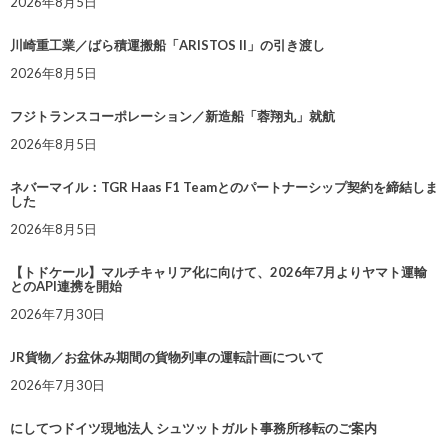
2026年8月5日
川崎重工業／ばら積運搬船「ARISTOS II」の引き渡し
2026年8月5日
フジトランスコーポレーション／新造船「蓉翔丸」就航
2026年8月5日
ネバーマイル：TGR Haas F1 Teamとのパートナーシップ契約を締結しま
した
2026年8月5日
【トドケール】マルチキャリア化に向けて、2026年7月よりヤマト運輸
とのAPI連携を開始
2026年7月30日
JR貨物／お盆休み期間の貨物列車の運転計画について
2026年7月30日
にしてつドイツ現地法人 シュツットガルト事務所移転のご案内