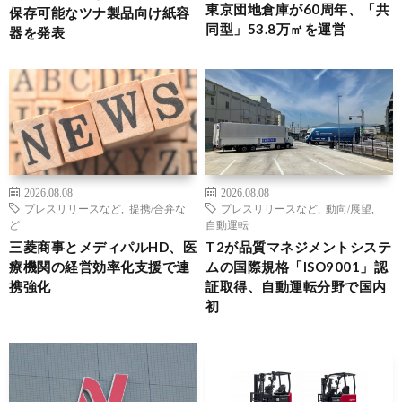
東京団地倉庫が60周年、「共
保存可能なツナ製品向け紙容
同型」53.8万㎡を運営
器を発表
2026.08.08
2026.08.08
プレスリリースなど
,
提携/合弁な
プレスリリースなど
,
動向/展望
,
ど
自動運転
三菱商事とメディパルHD、医
T2が品質マネジメントシステ
療機関の経営効率化支援で連
ムの国際規格「ISO9001」認
携強化
証取得、自動運転分野で国内
初