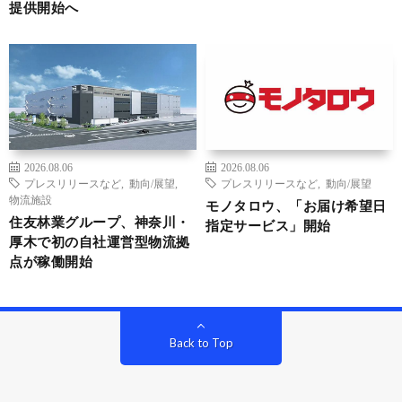
提供開始へ
2026.08.06
2026.08.06
プレスリリースなど
,
動向/展望
,
プレスリリースなど
,
動向/展望
物流施設
モノタロウ、「お届け希望日
住友林業グループ、神奈川・
指定サービス」開始
厚木で初の自社運営型物流拠
点が稼働開始
Back to Top