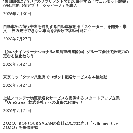
“独自開発こだわり”のサプリメントでD2C展開する「ウェルモット製薬」
がEC自動出荷アプリ「シッピーノ」を導入
2026年7月30日
自動車船の荷役中断を抑制する自動車移動用「スケーター」を開発・導
入 ～自力走行できない車両を約5分で移動可能に～
2026年7月27日
【㈱ハナインターナショナル×星清重機運輸㈱】グループ会社で販売力の
更なる強化ねらう
2026年7月27日
東京ミッドタウン八重洲でロボット配送サービスを本格始動
2026年7月27日
上組／コンテナ物流最適化サービスを提供する スタートアップ企業
「OneStream株式会社」への出資のお知らせ
2026年7月21日
ZOZO、BONJOUR SAGANの自社EC拡大に向け「Fulfillment by
ZOZO」を提供開始