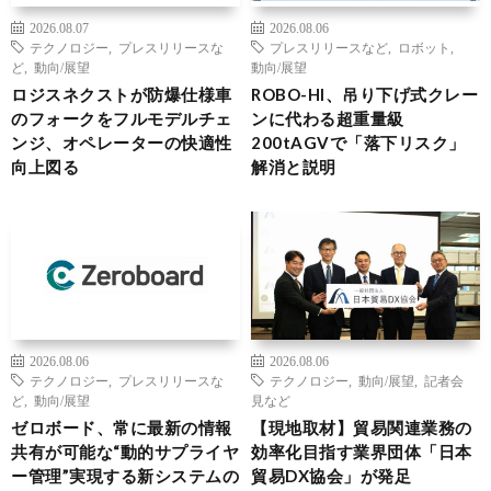
2026.08.07
2026.08.06
テクノロジー
,
プレスリリースな
プレスリリースなど
,
ロボット
,
ど
,
動向/展望
動向/展望
ロジスネクストが防爆仕様車
ROBO-HI、吊り下げ式クレー
のフォークをフルモデルチェ
ンに代わる超重量級
ンジ、オペレーターの快適性
200tAGVで「落下リスク」
向上図る
解消と説明
2026.08.06
2026.08.06
テクノロジー
,
プレスリリースな
テクノロジー
,
動向/展望
,
記者会
ど
,
動向/展望
見など
ゼロボード、常に最新の情報
【現地取材】貿易関連業務の
共有が可能な“動的サプライヤ
効率化目指す業界団体「日本
ー管理”実現する新システムの
貿易DX協会」が発足