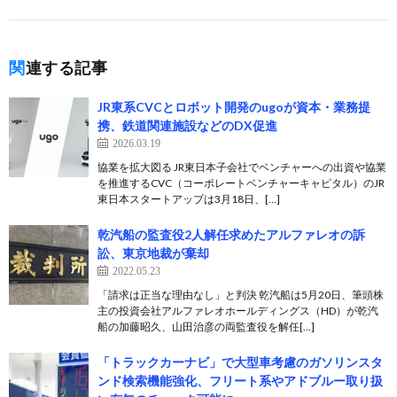
関連する記事
JR東系CVCとロボット開発のugoが資本・業務提
携、鉄道関連施設などのDX促進
2026.03.19
協業を拡大図る JR東日本子会社でベンチャーへの出資や協業
を推進するCVC（コーポレートベンチャーキャピタル）のJR
東日本スタートアップは3月18日、[…]
乾汽船の監査役2人解任求めたアルファレオの訴
訟、東京地裁が棄却
2022.05.23
「請求は正当な理由なし」と判決 乾汽船は5月20日、筆頭株
主の投資会社アルファレオホールディングス（HD）が乾汽
船の加藤昭久、山田治彦の両監査役を解任[…]
「トラックカーナビ」で大型車考慮のガソリンスタ
ンド検索機能強化、フリート系やアドブルー取り扱