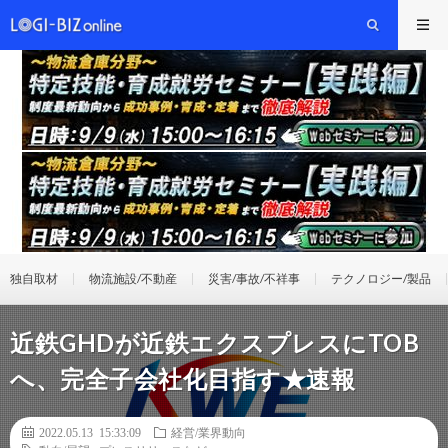
独自取材
物流施設/不動産
災害/事故/不祥事
テクノロジー/製品
近鉄GHDが近鉄エクスプレスにTOB
へ、完全子会社化目指す★速報
2022.05.13 15:33:09
経営/業界動向