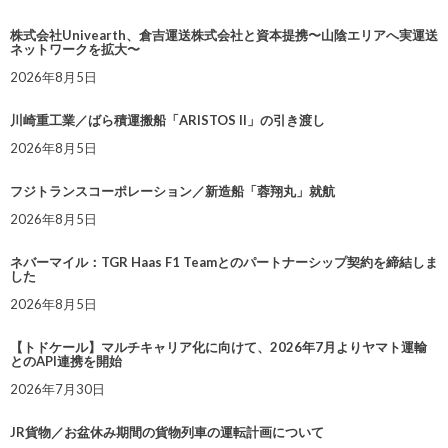
株式会社Univearth、倉吉運送株式会社と資本提携〜山陰エリアへ実運送
ネットワークを拡大〜
2026年8月5日
川崎重工業／ばら積運搬船「ARISTOS II」の引き渡し
2026年8月5日
フジトランスコーポレーション／新造船「蓉翔丸」就航
2026年8月5日
ネバーマイル：TGR Haas F1 Teamとのパートナーシップ契約を締結しま
した
2026年8月5日
【トドケール】マルチキャリア化に向けて、2026年7月よりヤマト運輸
とのAPI連携を開始
2026年7月30日
JR貨物／お盆休み期間の貨物列車の運転計画について