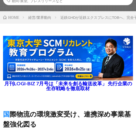
動向/展望
,
プレスリリースなど
経営/業界動向
近鉄GHDが近鉄エクスプレスにTOBへ、完全
HOME
月刊LOGI-BIZ 7月号は「未来を創る輸送改革」 先行企業の
生存戦略を徹底取材
国際物流の環境激変受け、連携深め事業基
盤強化図る