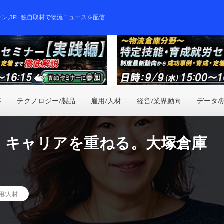
ーン,3PL,独自取材で物流ニュースを配信
事
テクノロジー/製品
雇用/人材
経営/業界動向
データ/
ら、キャリアを重ねる。大塚倉庫
用/人材