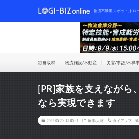
物流不動産,ロボット,ドロ
独自取材
物流施設/不動産
災害/事故/不祥
[PR]家族を支えなが
なら実現できます
2022.05.20 15:05:41
雇用/人材
タイアップ
,
雇