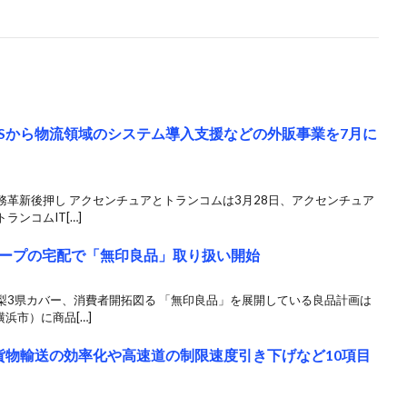
TSから物流領域のシステム導入支援などの外販事業を7月に
革新後押し アクセンチュアとトランコムは3月28日、アクセンチュア
ンコムIT[…]
ープの宅配で「無印良品」取り扱い開始
梨3県カバー、消費者開拓図る 「無印良品」を展開している良品計画は
浜市）に商品[…]
へ貨物輸送の効率化や高速道の制限速度引き下げなど10項目