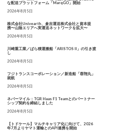
な配送プラットフォーム「MarqGO」開始
2026年8月5日
株式会社Univearth、倉吉運送株式会社と資本提
携〜山陰エリアへ実運送ネットワークを拡大〜
2026年8月5日
川崎重工業／ばら積運搬船「ARISTOS II」の引き渡
し
2026年8月5日
フジトランスコーポレーション／新造船「蓉翔丸」
就航
2026年8月5日
ネバーマイル：TGR Haas F1 Teamとのパートナー
シップ契約を締結しました
2026年8月5日
【トドケール】マルチキャリア化に向けて、2026
年7月よりヤマト運輸とのAPI連携を開始