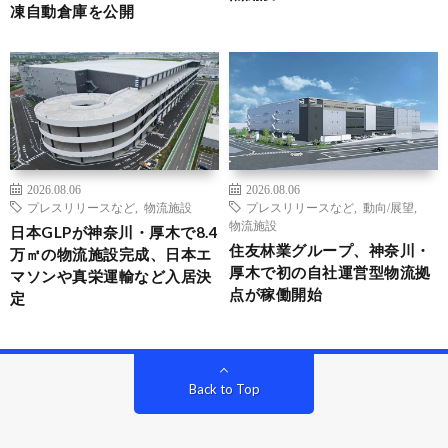
凍自動倉庫を公開
2026.08.06
2026.08.06
プレスリリースなど
,
物流施設
プレスリリースなど
,
動向/展望
,
物流施設
日本GLPが神奈川・厚木で8.4
住友林業グループ、神奈川・
万㎡の物流施設完成、日本エ
厚木で初の自社運営型物流拠
マソンや真栄運輸など入居決
点が稼働開始
定
Back to Top