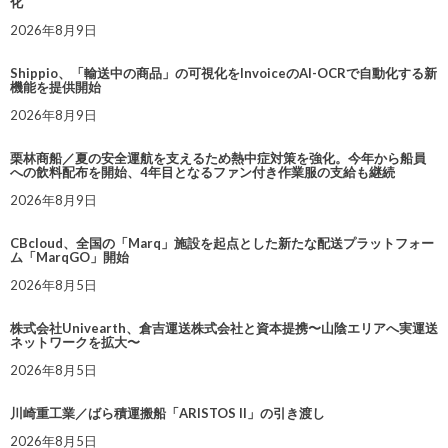
化
2026年8月9日
Shippio、「輸送中の商品」の可視化をInvoiceのAI-OCRで自動化する新
機能を提供開始
2026年8月9日
栗林商船／夏の安全運航を支えるため熱中症対策を強化。今年から船員
への飲料配布を開始、4年目となるファン付き作業服の支給も継続
2026年8月9日
CBcloud、全国の「Marq」施設を起点とした新たな配送プラットフォー
ム「MarqGO」開始
2026年8月5日
株式会社Univearth、倉吉運送株式会社と資本提携〜山陰エリアへ実運送
ネットワークを拡大〜
2026年8月5日
川崎重工業／ばら積運搬船「ARISTOS II」の引き渡し
2026年8月5日