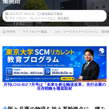
働開始
2022.05.27 18:22:10
物流施設/不動産
テクノロジー
,
プレスリリースなど
,
物流施設
テクノロジー/製品
コカ・コーラ ボトラーズジャパン、国内
HOME
月刊LOGI-BIZ 7月号は「未来を創る輸送改革」 先行企業の
生存戦略を徹底取材
大阪と兵庫の物流を担う基幹拠点に、積み