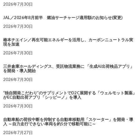
2026年7月30日
JAL／2026年8月前半 燃油サーチャージ適用額のお知らせ(変更)
2026年7月30日
椿本チエイン／再生可能エネルギーを活用し、カーボンニュートラル実
現を加速
2026年7月30日
三井倉庫ホールディングス、受託物流業務に 「生成AI出荷検品アプリ」
を開発・導入開始
2026年7月30日
“独自開発こだわり”のサプリメントでD2C展開する「ウェルモット製薬」
がEC自動出荷アプリ「シッピーノ」を導入
2026年7月30日
自動車船の荷役中断を抑制する自動車移動用「スケーター」を開発・導
入 ～自力走行できない車両を約5分で移動可能に～
2026年7月27日