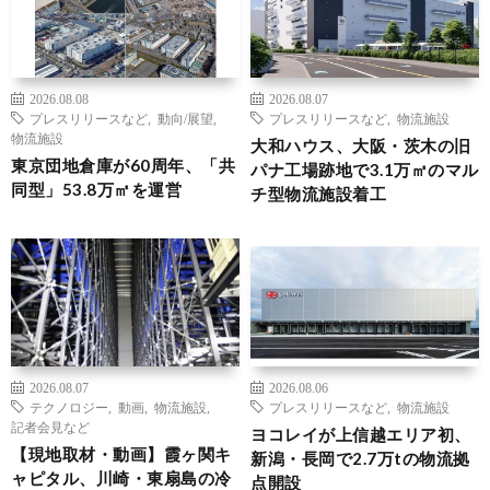
2026.08.08
2026.08.07
プレスリリースなど
,
動向/展望
,
プレスリリースなど
,
物流施設
物流施設
大和ハウス、大阪・茨木の旧
東京団地倉庫が60周年、「共
パナ工場跡地で3.1万㎡のマル
同型」53.8万㎡を運営
チ型物流施設着工
2026.08.07
2026.08.06
テクノロジー
,
動画
,
物流施設
,
プレスリリースなど
,
物流施設
記者会見など
ヨコレイが上信越エリア初、
【現地取材・動画】霞ヶ関キ
新潟・長岡で2.7万tの物流拠
ャピタル、川崎・東扇島の冷
点開設