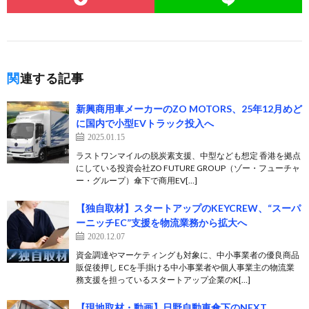
関連する記事
新興商用車メーカーのZO MOTORS、25年12月めど
に国内で小型EVトラック投入へ
2025.01.15
ラストワンマイルの脱炭素支援、中型なども想定 香港を拠点
にしている投資会社ZO FUTURE GROUP（ゾー・フューチャ
ー・グループ）傘下で商用EV[…]
【独自取材】スタートアップのKEYCREW、“スーパ
ーニッチEC”支援を物流業務から拡大へ
2020.12.07
資金調達やマーケティングも対象に、中小事業者の優良商品
販促後押し ECを手掛ける中小事業者や個人事業主の物流業
務支援を担っているスタートアップ企業のK[…]
【現地取材・動画】日野自動車傘下のNEXT