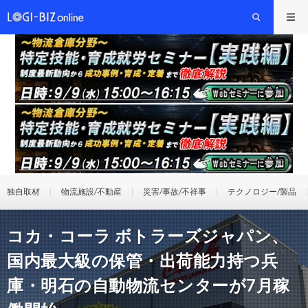
独自取材
物流施設/不動産
災害/事故/不祥事
テクノロジー/製品
コカ・コーラ ボトラーズジャパン、
国内最大級の保管・出荷能力持つ兵
庫・明石の自動物流センターが7月稼