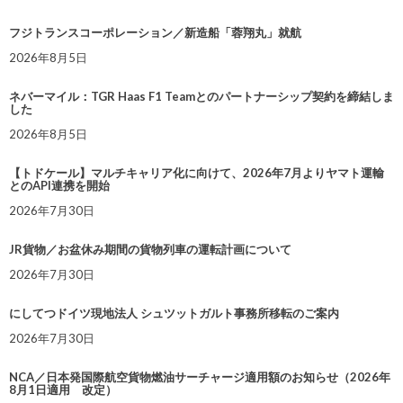
フジトランスコーポレーション／新造船「蓉翔丸」就航
2026年8月5日
ネバーマイル：TGR Haas F1 Teamとのパートナーシップ契約を締結しま
した
2026年8月5日
【トドケール】マルチキャリア化に向けて、2026年7月よりヤマト運輸
とのAPI連携を開始
2026年7月30日
JR貨物／お盆休み期間の貨物列車の運転計画について
2026年7月30日
にしてつドイツ現地法人 シュツットガルト事務所移転のご案内
2026年7月30日
NCA／日本発国際航空貨物燃油サーチャージ適用額のお知らせ（2026年
8月1日適用 改定）