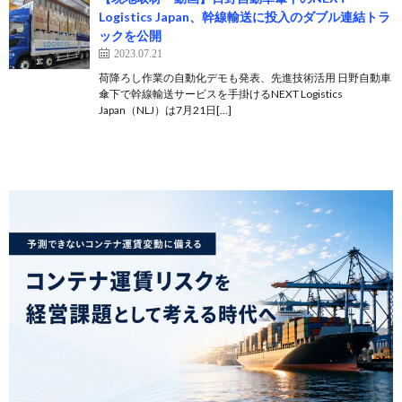
Logistics Japan、幹線輸送に投入のダブル連結トラ
ックを公開
2023.07.21
荷降ろし作業の自動化デモも発表、先進技術活用 日野自動車
傘下で幹線輸送サービスを手掛けるNEXT Logistics
Japan（NLJ）は7月21日[…]