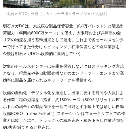
「明石メガDC」外観（コカ・コーラボトラーズジャパン提供）
明石メガDCは、大規模な製品保管容量（約6万パレット）と製品出
荷能力（年間約8000万ケース）を備え、大阪府および兵庫県の全エ
リアの物流を担う基幹拠点として運用。これまで各セールスセンタ
ーで行ってきた仕分けやピッキング、在庫保管などの倉庫業務を、
今後は明石メガDCへ段階的に集約していく。
対象のセールスセンターは在庫を保管しないクロスドッキング方式
となり、得意先や各自動販売機などのエンド・ツー・エンドまで高
効率に製品を届けられるネットワークを構築する。
設備の自動化・デジタル化を推進し、出庫に要する時間や人員によ
る作業工程の短縮を目指す。約1500ケース（500ミリリットルPET
ボトルの場合）の製品荷役を一括で可能とする陸上では珍しい自動
設備RORO（roll-on/roll-off ）ステーションはフォークリフトでの作
業と比較した場合、トラックへの積み込み・積み下ろし作業時間を
約7割削減できると見込む。