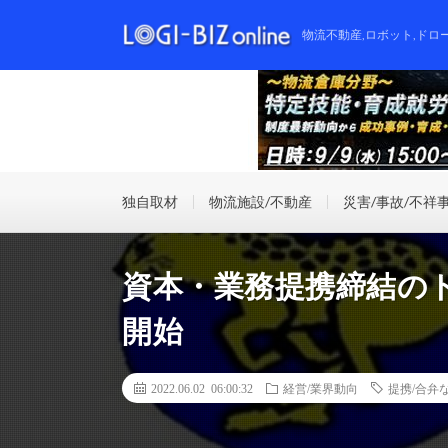
物流不動産,ロボット,ドロ
独自取材
物流施設/不動産
災害/事故/不祥
資本・業務提携締結の
開始
2022.06.02 06:00:32
経営/業界動向
提携/合弁