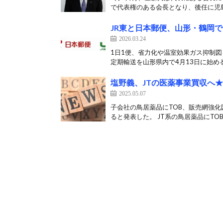
で代表権のある会長となり、後任に児島
JR東と日本郵便、山形・鶴岡
2026.03.24
1日1便、省力化や温室効果ガス抑制図
定期輸送を山形県内で4月13日に始める
塩野義、JTの医薬事業買収へ
2025.05.07
子会社の鳥居薬品にTOB、販売網強化
ると発表した。 JT系の鳥居薬品にTOB