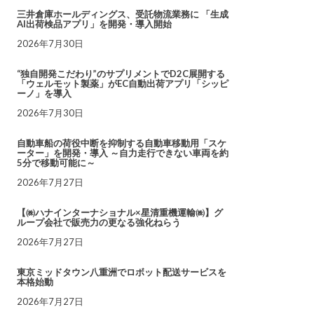
三井倉庫ホールディングス、受託物流業務に 「生成
AI出荷検品アプリ」を開発・導入開始
2026年7月30日
“独自開発こだわり”のサプリメントでD2C展開する
「ウェルモット製薬」がEC自動出荷アプリ「シッピ
ーノ」を導入
2026年7月30日
自動車船の荷役中断を抑制する自動車移動用「スケ
ーター」を開発・導入 ～自力走行できない車両を約
5分で移動可能に～
2026年7月27日
【㈱ハナインターナショナル×星清重機運輸㈱】グ
ループ会社で販売力の更なる強化ねらう
2026年7月27日
東京ミッドタウン八重洲でロボット配送サービスを
本格始動
2026年7月27日