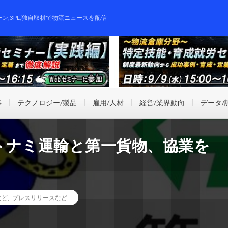
ーン,3PL,独自取材で物流ニュースを配信
事
テクノロジー/製品
雇用/人材
経営/業界動向
データ/
トナミ運輸と第一貨物、協業を
など
,
プレスリリースなど