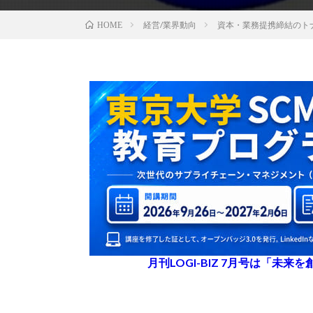
経営/業界動向
資本・業務提携締結のト
HOME
月刊LOGI-BIZ 7月号は「未