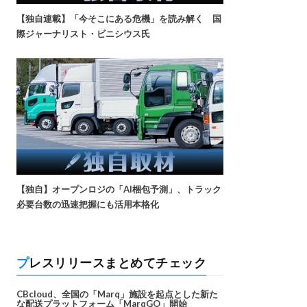
【独自連載】「今そこにある危機」を読み解く 国
際ジャーナリスト・ビニシウス氏
【独自】オープンロジの「AI梱包予測」、トラック
必要台数の迅速把握にも活用本格化
プレスリリースまとめてチェック
CBcloud、全国の「Marq」施設を起点とした新た
な配送プラットフォーム「MarqGO」開始