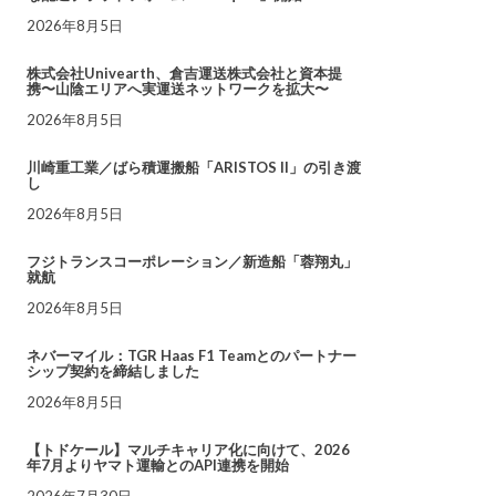
2026年8月5日
株式会社Univearth、倉吉運送株式会社と資本提
携〜山陰エリアへ実運送ネットワークを拡大〜
2026年8月5日
川崎重工業／ばら積運搬船「ARISTOS II」の引き渡
し
2026年8月5日
フジトランスコーポレーション／新造船「蓉翔丸」
就航
2026年8月5日
ネバーマイル：TGR Haas F1 Teamとのパートナー
シップ契約を締結しました
2026年8月5日
【トドケール】マルチキャリア化に向けて、2026
年7月よりヤマト運輸とのAPI連携を開始
2026年7月30日