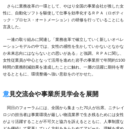
さらに業務改革の一環として、やはり全国の事業会社が推した女
性に、自動化ソフトを駆使して仕事を効率化するＲＰＡ（ロボティ
ック・プロセス・オートメーション）の研修を行っていることにも
言及した。
一連の取り組みに関連し「業務改革で確立していく新しいオペレ
ーションモデルの中では、女性の感性を生かしていかないとなかな
か未来志向にはならないとの思いがある」と強調。ＲＰＡに関し、
女性従業員が中心となって活用を進めた岩手の事業所で年間約1100
時間の業務削減効果を達成したことに触れ、一層の活躍に期待を寄
せるとともに、環境整備へ強い意欲をのぞかせた。
意見交流会や事業所見学会を展開
同日のフォーラムには、全国から集まった70人が出席。ニチレイ
ロジの担当者は事業環境が厳しい物流業界で生き残るためには女性
がより活躍することが不可欠と協力を訴えるとともに、人事制度な
どを継続して変革していく方針をあらためてアピール、理解を求め