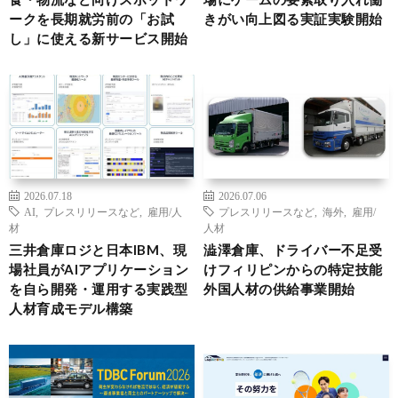
ークを長期就労前の「お試
きがい向上図る実証実験開始
し」に使える新サービス開始
2026.07.18
2026.07.06
AI
,
プレスリリースなど
,
雇用/人
プレスリリースなど
,
海外
,
雇用/
材
人材
三井倉庫ロジと日本IBM、現
澁澤倉庫、ドライバー不足受
場社員がAIアプリケーション
けフィリピンからの特定技能
を自ら開発・運用する実践型
外国人材の供給事業開始
人材育成モデル構築