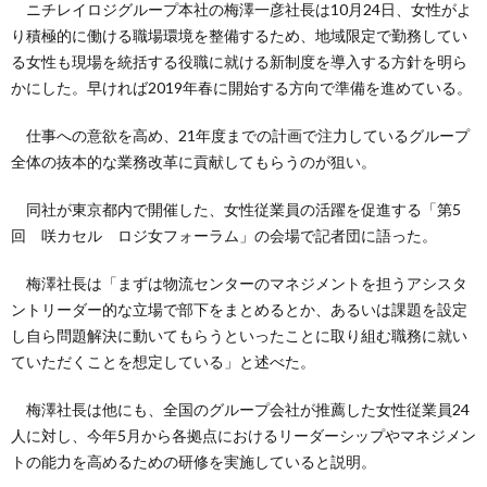
ニチレイロジグループ本社の梅澤一彦社長は10月24日、女性がよ
り積極的に働ける職場環境を整備するため、地域限定で勤務してい
る女性も現場を統括する役職に就ける新制度を導入する方針を明ら
かにした。早ければ2019年春に開始する方向で準備を進めている。
仕事への意欲を高め、21年度までの計画で注力しているグループ
全体の抜本的な業務改革に貢献してもらうのが狙い。
同社が東京都内で開催した、女性従業員の活躍を促進する「第5
回 咲カセル ロジ女フォーラム」の会場で記者団に語った。
梅澤社長は「まずは物流センターのマネジメントを担うアシスタ
ントリーダー的な立場で部下をまとめるとか、あるいは課題を設定
し自ら問題解決に動いてもらうといったことに取り組む職務に就い
ていただくことを想定している」と述べた。
梅澤社長は他にも、全国のグループ会社が推薦した女性従業員24
人に対し、今年5月から各拠点におけるリーダーシップやマネジメン
トの能力を高めるための研修を実施していると説明。