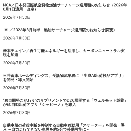
NCA／日本発国際航空貨物燃油サーチャージ適用額のお知らせ（2026年
8月1日適用 改定）
2026年7月30日
JAL／2026年8月前半 燃油サーチャージ適用額のお知らせ(変更)
2026年7月30日
椿本チエイン／再生可能エネルギーを活用し、カーボンニュートラル実
現を加速
2026年7月30日
三井倉庫ホールディングス、受託物流業務に 「生成AI出荷検品アプリ」
を開発・導入開始
2026年7月30日
“独自開発こだわり”のサプリメントでD2C展開する「ウェルモット製薬」
がEC自動出荷アプリ「シッピーノ」を導入
2026年7月30日
自動車船の荷役中断を抑制する自動車移動用「スケーター」を開発・導
入 ～自力走行できない車両を約5分で移動可能に～