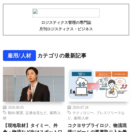
ロジスティクス管理の専門誌
月刊ロジスティクス・ビジネス
雇用/人材
カテゴリの最新記事
2026.08.05
2026.07.28
動向/展望
,
記者会見など
,
雇用/人
テクノロジー
,
プレスリリースな
材
ど
,
雇用/人材
【現地取材】タイミー、外
コクヨサプライロジ、物流現
食・物流など向けスポットワ
場にゲームの要素取り入れ働