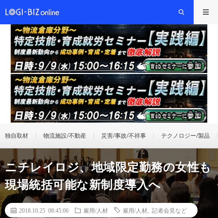
独自取材
物流施設/不動産
災害/事故/不祥事
テクノロジー/製品
ニチレイロジ、地域限定勤務の女性も
現場統括可能な新制度導入へ
2018.10.25 08:45:06
雇用/人材
雇用/人材
,
記者会見など