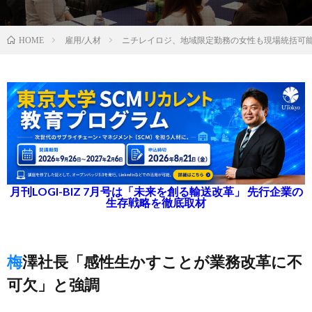
雇用/人材
ニチレイロジ、地域限定勤務の女性も現場統括可
HOME
月刊LOGI-BIZ 7月号は「未来を創る輸送改革」 先行企業の
生存戦略を徹底取材
梅澤社長「感性生かすことが業務改革に不
可欠」と強調