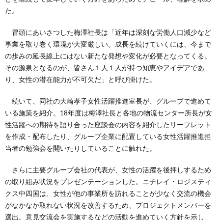
た。
冒頭にあいさつした梅澤社長は「近年は深刻な労働人口減少など
事業を取り巻く環境が大変厳しい。成長を続けていくには、今まで
の歩みの延長線上にはない新たな発想や変化が必要となってくる。
その源泉となるのが、皆さん１人１人が持つ知恵やアイデアであ
り、女性の潜在能力が不可欠だ」と呼び掛けた。
続いて、同社の大崎孝子女性活躍推進室長が、グループで進めて
いる施策を紹介。18年度は梅澤社長と各地の物流センター所長が女
性活躍への期待を語り合った座談会の内容を紹介したリーフレット
を作成・配布したり、グループ企業に配置している女性活躍推進担
当者の勉強会を開いたりしていることに触れた。
さらに主要グループ会社の代表が、女性の活躍を後押しするため
の取り組み状況をプレゼンテーションした。ニチレイ・ロジスティ
クス中四国は、女性が他の事業所を訪れることが少なく交流の機会
がなかなか取れない状況を改善するため、プロジェクトメンバーを
選出。意見交流会を実施するなどの活動を進めていく方針を示し