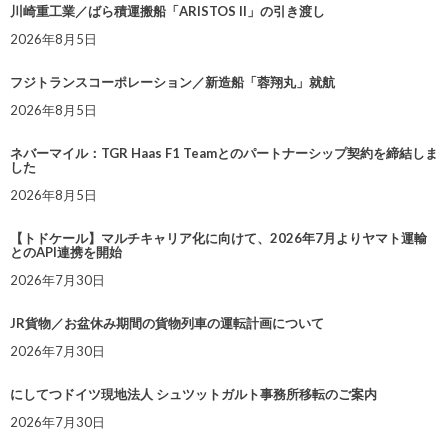
川崎重工業／ばら積運搬船「ARISTOS II」の引き渡し
2026年8月5日
フジトランスコーポレーション／新造船「蓉翔丸」就航
2026年8月5日
ネバーマイル：TGR Haas F1 Teamとのパートナーシップ契約を締結しま
した
2026年8月5日
【トドケール】マルチキャリア化に向けて、2026年7月よりヤマト運輸
とのAPI連携を開始
2026年7月30日
JR貨物／お盆休み期間の貨物列車の運転計画について
2026年7月30日
にしてつドイツ現地法人 シュツットガルト事務所移転のご案内
2026年7月30日