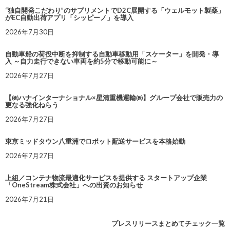
“独自開発こだわり”のサプリメントでD2C展開する「ウェルモット製薬」
がEC自動出荷アプリ「シッピーノ」を導入
2026年7月30日
自動車船の荷役中断を抑制する自動車移動用「スケーター」を開発・導
入 ～自力走行できない車両を約5分で移動可能に～
2026年7月27日
【㈱ハナインターナショナル×星清重機運輸㈱】グループ会社で販売力の
更なる強化ねらう
2026年7月27日
東京ミッドタウン八重洲でロボット配送サービスを本格始動
2026年7月27日
上組／コンテナ物流最適化サービスを提供する スタートアップ企業
「OneStream株式会社」への出資のお知らせ
2026年7月21日
プレスリリースまとめてチェック一覧