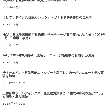
JR貨物／お盆休み期間の貨物列車の運転計画について
2026年7月30日
にしてつドイツ現地法人 シュツットガルト事務所移転のご案内
2026年7月30日
NCA／日本発国際航空貨物燃油サーチャージ適用額のお知らせ（2026年
8月1日適用 改定）
2026年7月30日
JAL／2026年8月前半 燃油サーチャージ適用額のお知らせ(変更)
2026年7月30日
椿本チエイン／再生可能エネルギーを活用し、カーボンニュートラル実
現を加速
2026年7月30日
三井倉庫ホールディングス、受託物流業務に 「生成AI出荷検品アプリ」
を開発・導入開始
2026年7月30日