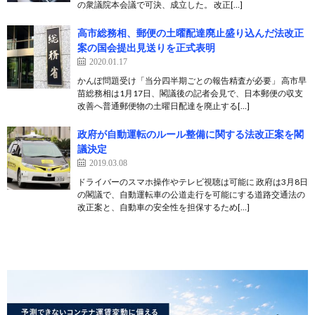
の衆議院本会議で可決、成立した。 改正[…]
高市総務相、郵便の土曜配達廃止盛り込んだ法改正
案の国会提出見送りを正式表明
2020.01.17
かんぽ問題受け「当分四半期ごとの報告精査が必要」 高市早
苗総務相は1月17日、閣議後の記者会見で、日本郵便の収支
改善へ普通郵便物の土曜日配達を廃止する[…]
政府が自動運転のルール整備に関する法改正案を閣
議決定
2019.03.08
ドライバーのスマホ操作やテレビ視聴は可能に 政府は3月8日
の閣議で、自動運転車の公道走行を可能にする道路交通法の
改正案と、自動車の安全性を担保するため[…]