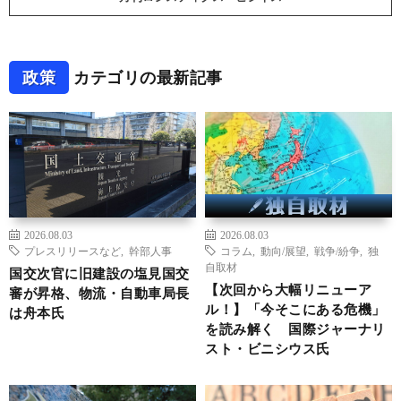
政策
カテゴリの最新記事
2026.08.03
2026.08.03
プレスリリースなど
,
幹部人事
コラム
,
動向/展望
,
戦争/紛争
,
独
自取材
国交次官に旧建設の塩見国交
【次回から大幅リニューア
審が昇格、物流・自動車局長
ル！】「今そこにある危機」
は舟本氏
を読み解く 国際ジャーナリ
スト・ビニシウス氏