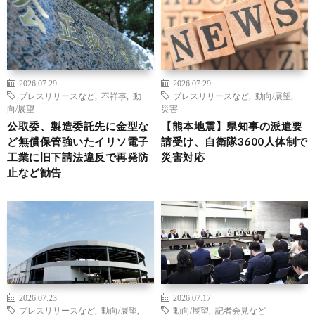
2026.07.29
2026.07.29
プレスリリースなど
,
不祥事
,
動
プレスリリースなど
,
動向/展望
,
向/展望
災害
公取委、製造委託先に金型な
【熊本地震】県知事の派遣要
ど無償保管強いたイリソ電子
請受け、自衛隊3600人体制で
工業に旧下請法違反で再発防
災害対応
止など勧告
2026.07.23
2026.07.17
プレスリリースなど
,
動向/展望
,
動向/展望
,
記者会見など