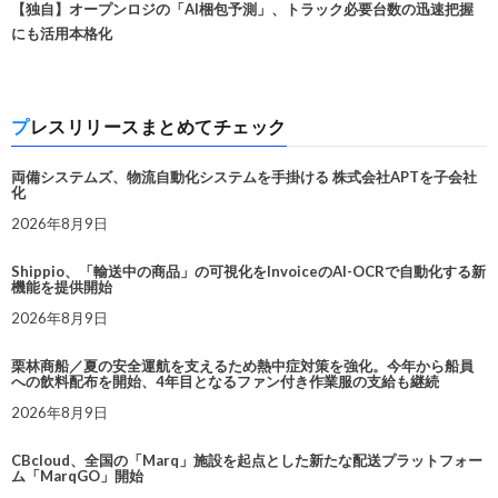
【独自】オープンロジの「AI梱包予測」、トラック必要台数の迅速把握
にも活用本格化
プレスリリースまとめてチェック
両備システムズ、物流自動化システムを手掛ける 株式会社APTを子会社
化
2026年8月9日
Shippio、「輸送中の商品」の可視化をInvoiceのAI-OCRで自動化する新
機能を提供開始
2026年8月9日
栗林商船／夏の安全運航を支えるため熱中症対策を強化。今年から船員
への飲料配布を開始、4年目となるファン付き作業服の支給も継続
2026年8月9日
CBcloud、全国の「Marq」施設を起点とした新たな配送プラットフォー
ム「MarqGO」開始