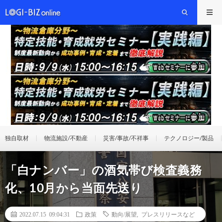
独自取材
物流施設/不動産
災害/事故/不祥事
テクノロジー/製品
「白ナンバー」の酒気帯び検査義務
化、10月から当面先送り
2022.07.15 09:04:31
政策
動向/展望
,
プレスリリースなど