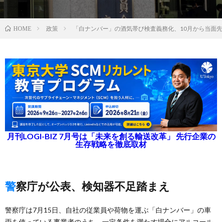
政策
「白ナンバー」の酒気帯び検査義務化、10月から当面
HOME
月刊LOGI-BIZ 7月号は「未来を創る輸送改革」 先行企業の
生存戦略を徹底取材
警察庁が公表、検知器不足踏まえ
警察庁は7月15日、自社の従業員や荷物を運ぶ「白ナンバー」の車
両を使っている事業者のうち、一定条件を満たす場合にアルコール