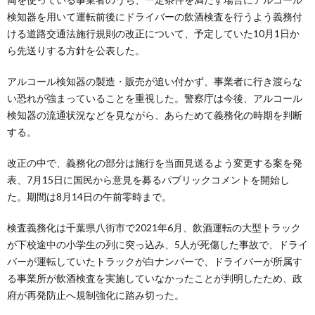
検知器を用いて運転前後にドライバーの飲酒検査を行うよう義務付
ける道路交通法施行規則の改正について、予定していた10月1日か
ら先送りする方針を公表した。
アルコール検知器の製造・販売が追い付かず、事業者に行き渡らな
い恐れが強まっていることを重視した。警察庁は今後、アルコール
検知器の流通状況などを見ながら、あらためて義務化の時期を判断
する。
改正の中で、義務化の部分は施行を当面見送るよう変更する案を発
表、7月15日に国民から意見を募るパブリックコメントを開始し
た。期間は8月14日の午前零時まで。
検査義務化は千葉県八街市で2021年6月、飲酒運転の大型トラック
が下校途中の小学生の列に突っ込み、5人が死傷した事故で、ドライ
バーが運転していたトラックが白ナンバーで、ドライバーが所属す
る事業所が飲酒検査を実施していなかったことが判明したため、政
府が再発防止へ規制強化に踏み切った。