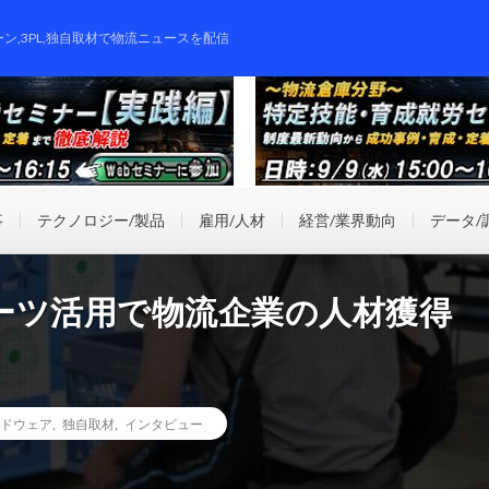
ーン,3PL,独自取材で物流ニュースを配信
事
テクノロジー/製品
雇用/人材
経営/業界動向
データ/
ーツ活用で物流企業の人材獲得
ドウェア
,
独自取材
,
インタビュー