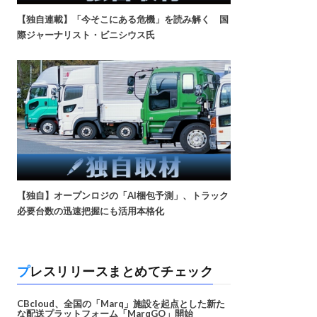
【独自連載】「今そこにある危機」を読み解く 国
際ジャーナリスト・ビニシウス氏
【独自】オープンロジの「AI梱包予測」、トラック
必要台数の迅速把握にも活用本格化
プレスリリースまとめてチェック
CBcloud、全国の「Marq」施設を起点とした新た
な配送プラットフォーム「MarqGO」開始