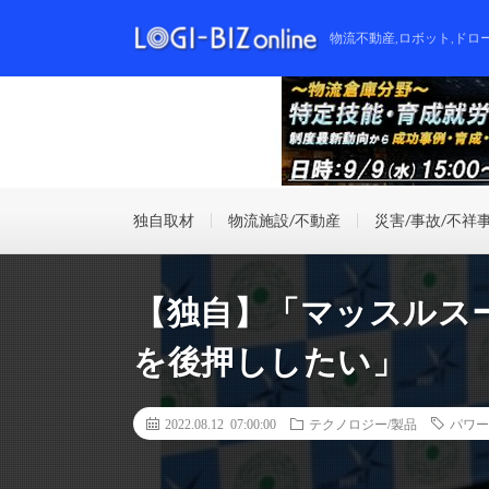
物流不動産,ロボット,ドロ
独自取材
物流施設/不動産
災害/事故/不祥
【独自】「マッスルス
を後押ししたい」
2022.08.12 07:00:00
テクノロジー/製品
パワー