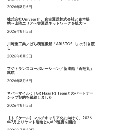
2026年8月5日
株式会社Univearth、倉吉運送株式会社と資本提
携〜山陰エリアへ実運送ネットワークを拡大〜
2026年8月5日
川崎重工業／ばら積運搬船「ARISTOS II」の引き渡
し
2026年8月5日
フジトランスコーポレーション／新造船「蓉翔丸」
就航
2026年8月5日
ネバーマイル：TGR Haas F1 Teamとのパートナー
シップ契約を締結しました
2026年8月5日
【トドケール】マルチキャリア化に向けて、2026
年7月よりヤマト運輸とのAPI連携を開始
2026年7月30日