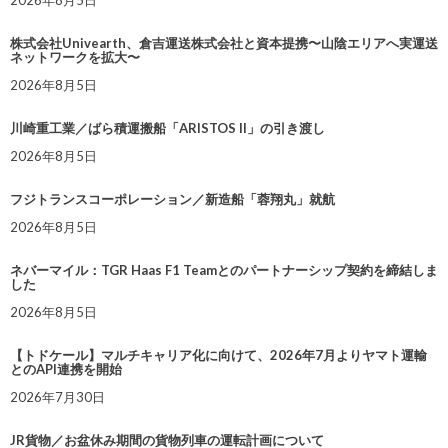
2026年8月5日
株式会社Univearth、倉吉運送株式会社と資本提携〜山陰エリアへ実運送
ネットワークを拡大〜
2026年8月5日
川崎重工業／ばら積運搬船「ARISTOS II」の引き渡し
2026年8月5日
フジトランスコーポレーション／新造船「蓉翔丸」就航
2026年8月5日
ネバーマイル：TGR Haas F1 Teamとのパートナーシップ契約を締結しま
した
2026年8月5日
【トドケール】マルチキャリア化に向けて、2026年7月よりヤマト運輸
とのAPI連携を開始
2026年7月30日
JR貨物／お盆休み期間の貨物列車の運転計画について