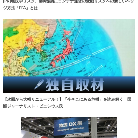
[PR]地政学リスク、港湾混雑…コンテナ運賃の変動リスクへの新しいヘッ
ジ方法「FFA」とは
【次回から大幅リニューアル！】「今そこにある危機」を読み解く 国
際ジャーナリスト・ビニシウス氏