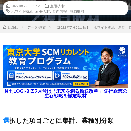
2022.08.22 10:57:29
雇用/人材
ホワイト物流
,
雇用/人材
,
動向/展望
,
独自取材
データ/調査
【2022年7月31日版】「ホワイト物流」運動
HOME
月刊LOGI-BIZ 7月号は「未来を創る輸送改革」 先行企業の
生存戦略を徹底取材
選択した項目ごとに集計、業種別分類