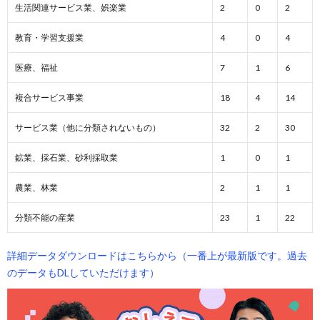
生活関連サービス業、娯楽業
2
0
2
教育・学習支援業
4
0
4
医療、福祉
7
1
6
複合サービス事業
18
4
14
サービス業（他に分類されないもの）
32
2
30
鉱業、採石業、砂利採取業
1
0
1
農業、林業
2
1
1
分類不能の産業
23
1
22
詳細データダウンロードはこちらから（一番上が最新版です。過去
のデータもDLしていただけます）