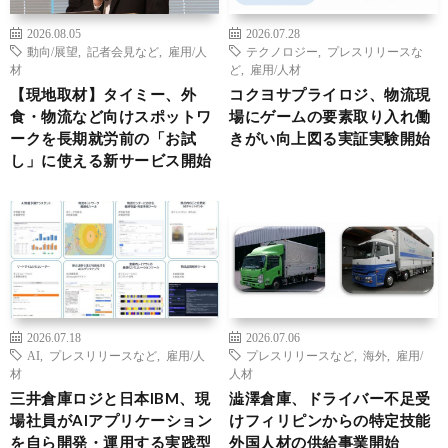
2026.08.05
2026.07.28
動向/展望
,
記者会見など
,
雇用/人
テクノロジー
,
プレスリリースな
材
ど
,
雇用/人材
【現地取材】タイミー、外
コクヨサプライロジ、物流現
食・物流など向けスポットワ
場にゲームの要素取り入れ働
ークを長期就労前の「お試
きがい向上図る実証実験開始
し」に使える新サービス開始
2026.07.18
2026.07.06
AI
,
プレスリリースなど
,
雇用/人
プレスリリースなど
,
海外
,
雇用/
材
人材
三井倉庫ロジと日本IBM、現
澁澤倉庫、ドライバー不足受
場社員がAIアプリケーション
けフィリピンからの特定技能
を自ら開発・運用する実践型
外国人材の供給事業開始