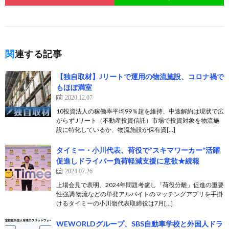
関連する記事
【独自取材】Jリートで運用の物流施設、コロナ禍で
もほぼ満室
2020.12.07
10投資法人の稼働率平均99％超を維持、中途解約は現状で広
がらず Jリート（不動産投資信託）市場で投資対象を物流施
設に特化しているか、物流施設が保有資[…]
タイミー・小川代表、荷役で“スキマワーカー”活躍
促進しドライバー負荷軽減支援に意欲★続報
2024.07.26
上場会見で表明、2024年問題考慮し「荷役分離」促進の重要
性強調 物流などの単発アルバイトのマッチングアプリを手掛
けるタイミーの小川嶺代表取締役は7月[…]
WEWORLDグループ、SBS自動車学校と外国人ドラ