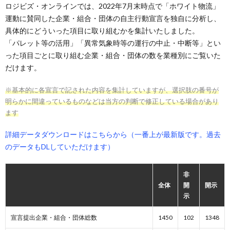
ロジビズ・オンラインでは、2022年7月末時点で「ホワイト物流」
運動に賛同した企業・組合・団体の自主行動宣言を独自に分析し、
具体的にどういった項目に取り組むかを集計いたしました。
「パレット等の活用」「異常気象時等の運行の中止・中断等」とい
った項目ごとに取り組む企業・組合・団体の数を業種別にご覧いた
だけます。
※基本的に各宣言で記された内容を集計していますが、選択肢の番号が
明らかに間違っているものなどは当方の判断で修正している場合があり
ます
詳細データダウンロードはこちらから（一番上が最新版です。過去
のデータもDLしていただけます）
非
全体
開
開示
示
宣言提出企業・組合・団体総数
1450
102
1348