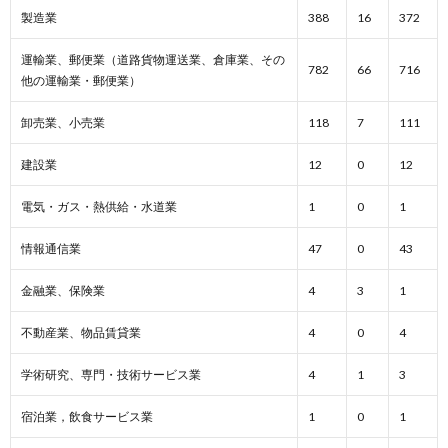
製造業
388
16
372
運輸業、郵便業（道路貨物運送業、倉庫業、その
782
66
716
他の運輸業・郵便業）
卸売業、小売業
118
7
111
建設業
12
0
12
電気・ガス・熱供給・水道業
1
0
1
情報通信業
47
0
43
金融業、保険業
4
3
1
不動産業、物品賃貸業
4
0
4
学術研究、専門・技術サービス業
4
1
3
宿泊業，飲食サービス業
1
0
1