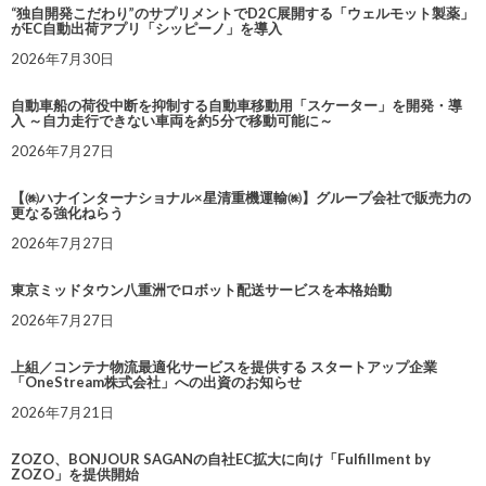
“独自開発こだわり”のサプリメントでD2C展開する「ウェルモット製薬」
がEC自動出荷アプリ「シッピーノ」を導入
2026年7月30日
自動車船の荷役中断を抑制する自動車移動用「スケーター」を開発・導
入 ～自力走行できない車両を約5分で移動可能に～
2026年7月27日
【㈱ハナインターナショナル×星清重機運輸㈱】グループ会社で販売力の
更なる強化ねらう
2026年7月27日
東京ミッドタウン八重洲でロボット配送サービスを本格始動
2026年7月27日
上組／コンテナ物流最適化サービスを提供する スタートアップ企業
「OneStream株式会社」への出資のお知らせ
2026年7月21日
ZOZO、BONJOUR SAGANの自社EC拡大に向け「Fulfillment by
ZOZO」を提供開始