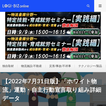
独自取材
物流施設/不動産
災害/事故/不祥事
テクノロジー/製品
【2022年7月31日版】「ホワイト物
流」運動・自主行動宣言取り組み詳細
データ