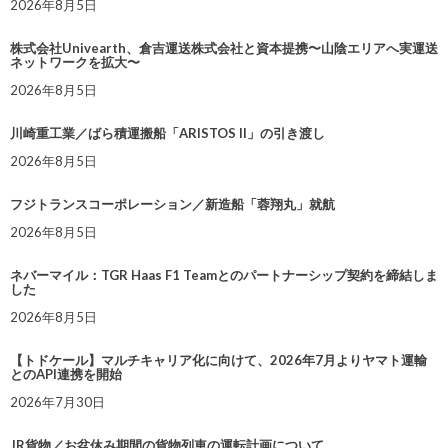
2026年8月5日
株式会社Univearth、倉吉運送株式会社と資本提携〜山陰エリアへ実運送
ネットワークを拡大〜
2026年8月5日
川崎重工業／ばら積運搬船「ARISTOS II」の引き渡し
2026年8月5日
フジトランスコーポレーション／新造船「蓉翔丸」就航
2026年8月5日
ネバーマイル：TGR Haas F1 Teamとのパートナーシップ契約を締結しま
した
2026年8月5日
【トドケール】マルチキャリア化に向けて、2026年7月よりヤマト運輸
とのAPI連携を開始
2026年7月30日
JR貨物／お盆休み期間の貨物列車の運転計画について