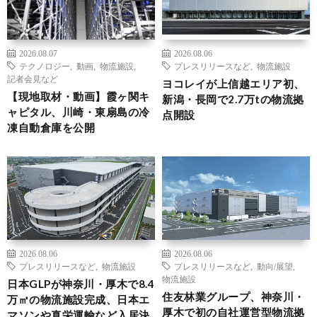
2026.08.07
2026.08.06
テクノロジー
,
動画
,
物流施設
,
プレスリリースなど
,
物流施設
記者会見など
ヨコレイが上信越エリア初、
【現地取材・動画】霞ヶ関キ
新潟・長岡で2.7万tの物流拠
ャピタル、川崎・東扇島の冷
点開設
凍自動倉庫を公開
2026.08.06
2026.08.06
プレスリリースなど
,
物流施設
プレスリリースなど
,
動向/展望
,
物流施設
日本GLPが神奈川・厚木で8.4
住友林業グループ、神奈川・
万㎡の物流施設完成、日本エ
厚木で初の自社運営型物流拠
マソンや真栄運輸など入居決