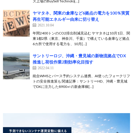
ズ上場のBuySell Technolo[…]
ヤマタネ、関東の倉庫など6拠点の電力を100％実質
再生可能エネルギー由来に切り替え
2021.10.04
年間2400トンのCO2排出削減見込む ヤマタネは10月1日、関
東1都2県（東京、神奈川、千葉）で構えている倉庫など拠点
6カ所で使用する電力を、10月[…]
サントリーロジ、沖縄・豊見城の新物流拠点でDX
推進し荷役作業2割効率化目指す
2022.04.11
統合WMSとバース予約システム連携、AI使ったフォークリフ
トの安全推進策も 関連記事：サントリーHD、沖縄・豊見城
でDXに注力した8900㎡の新倉庫稼[…]