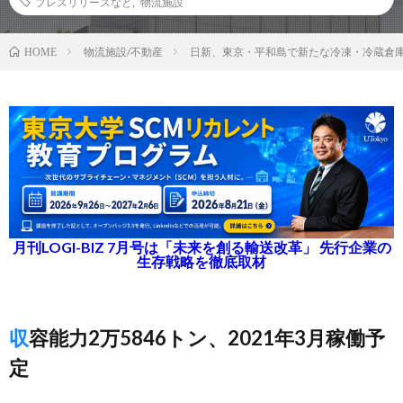
プレスリリースなど
,
物流施設
物流施設/不動産
日新、東京・平和島で新たな冷凍・冷蔵倉
HOME
月刊LOGI-BIZ 7月号は「未来を創る輸送改革」 先行企業の
生存戦略を徹底取材
収容能力2万5846トン、2021年3月稼働予
定