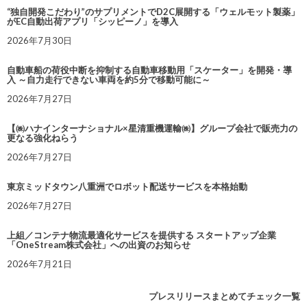
“独自開発こだわり”のサプリメントでD2C展開する「ウェルモット製薬」
がEC自動出荷アプリ「シッピーノ」を導入
2026年7月30日
自動車船の荷役中断を抑制する自動車移動用「スケーター」を開発・導
入 ～自力走行できない車両を約5分で移動可能に～
2026年7月27日
【㈱ハナインターナショナル×星清重機運輸㈱】グループ会社で販売力の
更なる強化ねらう
2026年7月27日
東京ミッドタウン八重洲でロボット配送サービスを本格始動
2026年7月27日
上組／コンテナ物流最適化サービスを提供する スタートアップ企業
「OneStream株式会社」への出資のお知らせ
2026年7月21日
プレスリリースまとめてチェック一覧