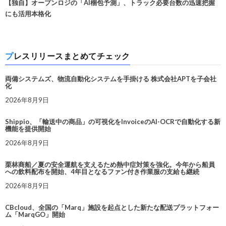
【独自】オープンロジの「AI梱包予測」、トラック必要台数の迅速把握
にも活用本格化
プレスリリースまとめてチェック
両備システムズ、物流自動化システムを手掛ける 株式会社APTを子会社
化
2026年8月9日
Shippio、「輸送中の商品」の可視化をInvoiceのAI-OCRで自動化する新
機能を提供開始
2026年8月9日
栗林商船／夏の安全運航を支えるため熱中症対策を強化。今年から船員
への飲料配布を開始、4年目となるファン付き作業服の支給も継続
2026年8月9日
CBcloud、全国の「Marq」施設を起点とした新たな配送プラットフォー
ム「MarqGO」開始