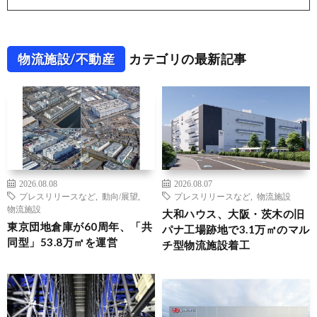
物流施設/不動産
カテゴリの最新記事
2026.08.08
2026.08.07
プレスリリースなど
,
動向/展望
,
プレスリリースなど
,
物流施設
物流施設
大和ハウス、大阪・茨木の旧
東京団地倉庫が60周年、「共
パナ工場跡地で3.1万㎡のマル
同型」53.8万㎡を運営
チ型物流施設着工