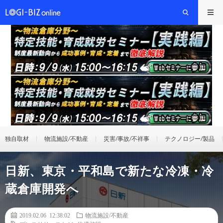
独自取材
物流施設/不動産
災害/事故/不祥事
テクノロジー/製品
日新、東京・平和島で新たな冷凍・冷
蔵倉庫開発へ
2019.02.06 12:38:02
物流施設/不動産