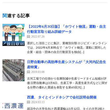
関連する記事
【2022年6月30日版】「ホワイト物流」運動・自主
行動宣言取り組み詳細データ
2022.07.26
選択した項目ごとに集計、業種別分類 ロジビズ・オンライン
では、2022年6月末時点で「ホワイト物流」運動に賛同した
企業・組合・団体の自主行動宣言を独自[…]
日野自動車の高効率生産システムが「大河内記念生
産特賞」
2019.03.08
古河工場での仕掛かり在庫削減や生産リードタイム短縮が評
価 日野自動車は3月8日、生産工学・高度生産方式などに関す
る分野の優れた業績を表彰する第65回大[…]
西濃、 タイとインドネシアで会社説明会開催
2024.03.13
就活中の大学生向け 西濃運輸は3月12日、タイの大学2校と