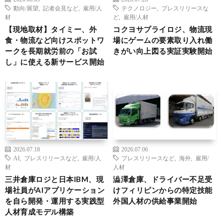
動向/展望
,
記者会見など
,
雇用/人
テクノロジー
,
プレスリリースな
材
ど
,
雇用/人材
【現地取材】タイミー、外
コクヨサプライロジ、物流現
食・物流など向けスポットワ
場にゲームの要素取り入れ働
ークを長期就労前の「お試
きがい向上図る実証実験開始
し」に使える新サービス開始
2026.07.18
2026.07.06
AI
,
プレスリリースなど
,
雇用/人
プレスリリースなど
,
海外
,
雇用/
材
人材
三井倉庫ロジと日本IBM、現
澁澤倉庫、ドライバー不足受
場社員がAIアプリケーション
けフィリピンからの特定技能
を自ら開発・運用する実践型
外国人材の供給事業開始
人材育成モデル構築