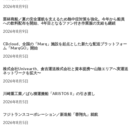
2026年8月9日
栗林商船／夏の安全運航を支えるため熱中症対策を強化。今年から船員
への飲料配布を開始、4年目となるファン付き作業服の支給も継続
2026年8月9日
CBcloud、全国の「Marq」施設を起点とした新たな配送プラットフォー
ム「MarqGO」開始
2026年8月5日
株式会社Univearth、倉吉運送株式会社と資本提携〜山陰エリアへ実運送
ネットワークを拡大〜
2026年8月5日
川崎重工業／ばら積運搬船「ARISTOS II」の引き渡し
2026年8月5日
フジトランスコーポレーション／新造船「蓉翔丸」就航
2026年8月5日