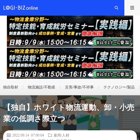
独自取材
物流施設/不動産
災害/事故/不祥事
テクノロジー/製品
【独自】ホワイト物流運動、卸・小売
業の低調さ際立つ
2022.09.14 07:00:04
雇用/人材