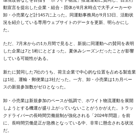
動宣言を提出した企業・組合・団体が8月末時点で大手メーカーや
卸・小売業など計1457に上った。同運動事務局が9月13日、活動状
況を紹介している専用ウェブサイトのデータを更新、明らかにし
た。
ただ、7月末からの1カ月間で見ると、新規に同運動への賛同を表明
した企業は7と1桁にとどまった。夏休みシーズンだったことが影響
している可能性がある。
新たに賛同した7社のうち、荷主企業で中心的な位置を占める製造業
は1社、運輸・郵便業は3社だった。一方、卸・小売業は1カ月ベー
スの新規参加数がゼロとなった。
卸・小売業は新規参加のペースが低調で、ホワイト物流運動を展開
しようとする機運が盛り上がっていないことがうかがえた。トラッ
クドライバーの長時間労働規制が強化される「2024年問題」を前
に、長時間労働是正が急務となっている中、非常に懸念される状況
だ。