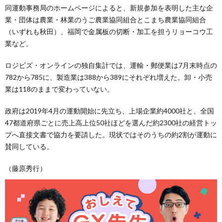
同運動事務局のホームページによると、新規参加を表明した主な企
業・団体は農業・林業のうご農業協同組合とこまち農業協同組合
（いずれも秋田）、福岡で金属板の切断・加工を担うリョーコウ工
業など。
ロジビズ・オンラインの独自集計では、運輸・郵便業は7月末時点の
782から785に、製造業は388から389にそれぞれ増えた。卸・小売
業は118のままで変わっていない。
政府は2019年4月の運動開始に先立ち、上場企業約4000社と、全国
47都道府県ごとに売上高上位50社ほどを選んだ約2300社の経営トッ
プへ直接文書で協力を要請した。現状ではそのうちの約2割が運動に
賛同している。
（藤原秀行）