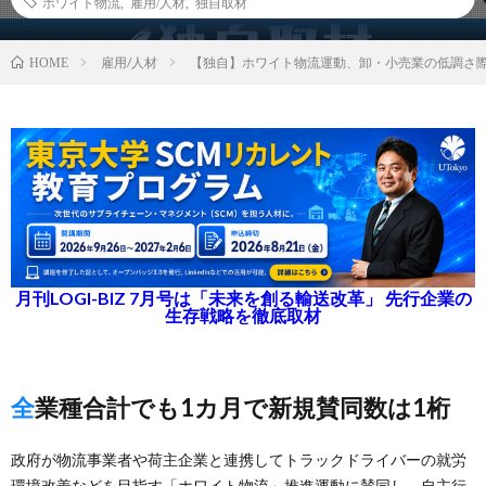
ホワイト物流
,
雇用/人材
,
独自取材
雇用/人材
【独自】ホワイト物流運動、卸・小売業の低調さ
HOME
月刊LOGI-BIZ 7月号は「未来を創る輸送改革」 先行企業の
生存戦略を徹底取材
全業種合計でも1カ月で新規賛同数は1桁
政府が物流事業者や荷主企業と連携してトラックドライバーの就労
環境改善などを目指す「ホワイト物流」推進運動に賛同し、自主行