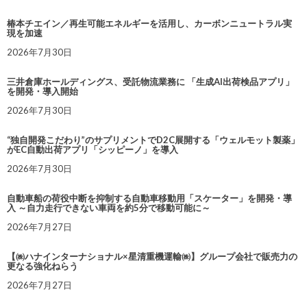
椿本チエイン／再生可能エネルギーを活用し、カーボンニュートラル実
現を加速
2026年7月30日
三井倉庫ホールディングス、受託物流業務に 「生成AI出荷検品アプリ」
を開発・導入開始
2026年7月30日
“独自開発こだわり”のサプリメントでD2C展開する「ウェルモット製薬」
がEC自動出荷アプリ「シッピーノ」を導入
2026年7月30日
自動車船の荷役中断を抑制する自動車移動用「スケーター」を開発・導
入 ～自力走行できない車両を約5分で移動可能に～
2026年7月27日
【㈱ハナインターナショナル×星清重機運輸㈱】グループ会社で販売力の
更なる強化ねらう
2026年7月27日