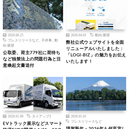
2026.06.25
2026.04.01
動向/展望
プレスリリースなど
,
不祥事
,
動
弊社公式ウェブサイトを全面
向/展望
リニューアルいたしました：
公取委、荷主779社に荷待ち
「LOGI-BIZ」の魅力をお伝え
など独禁法上の問題行為と注
いたします！
意喚起文書送付
2026.01.09
タイアップ2
2026.01.01
プレスリリースなど
EVトラック展示などスマート
謹賀新年・2026年も何卒宜し