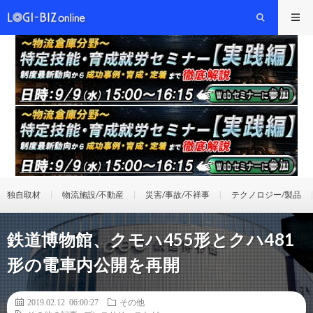
独自取材
物流施設/不動産
災害/事故/不祥事
テクノロジー/製品
鉄道博物館、クモハ455形とクハ481
形の電車内公開を再開
2019.02.12 06:00:27
その他