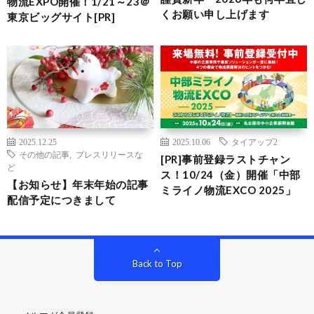
物流EXPO開催！1/21～23＠
くお願い申し上げます
東京ビッグサイト[PR]
2025.12.25
2025.10.06
タイアップ2
その他の記事
,
プレスリリースな
[PR]事前登録ラストチャン
ど
ス！10/24（金）開催「中部
【お知らせ】年末年始の記事
ミライノ物流EXCO 2025」
配信予定につきまして
Back to Top