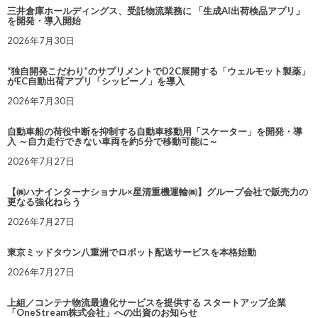
三井倉庫ホールディングス、受託物流業務に 「生成AI出荷検品アプリ」
を開発・導入開始
2026年7月30日
“独自開発こだわり”のサプリメントでD2C展開する「ウェルモット製薬」
がEC自動出荷アプリ「シッピーノ」を導入
2026年7月30日
自動車船の荷役中断を抑制する自動車移動用「スケーター」を開発・導
入 ～自力走行できない車両を約5分で移動可能に～
2026年7月27日
【㈱ハナインターナショナル×星清重機運輸㈱】グループ会社で販売力の
更なる強化ねらう
2026年7月27日
東京ミッドタウン八重洲でロボット配送サービスを本格始動
2026年7月27日
上組／コンテナ物流最適化サービスを提供する スタートアップ企業
「OneStream株式会社」への出資のお知らせ