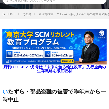
その他の記事
,
プレスリリースなど
その他
鉄道博物館、クモハ455形とクハ481形の電車内公開
HOME
月刊LOGI-BIZ 7月号は「未来を創る輸送改革」 先行企業の
生存戦略を徹底取材
いたずら・部品盗難の被害で昨年末から一
時中止