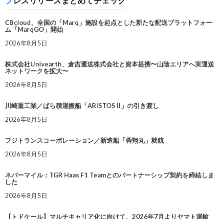
プレスリリースまとめてチェック
CBcloud、全国の「Marq」施設を起点とした新たな配送プラットフォー
ム「MarqGO」開始
2026年8月5日
株式会社Univearth、倉吉運送株式会社と資本提携〜山陰エリアへ実運送
ネットワークを拡大〜
2026年8月5日
川崎重工業／ばら積運搬船「ARISTOS II」の引き渡し
2026年8月5日
フジトランスコーポレーション／新造船「蓉翔丸」就航
2026年8月5日
ネバーマイル：TGR Haas F1 Teamとのパートナーシップ契約を締結しま
した
2026年8月5日
【トドケール】マルチキャリア化に向けて、2026年7月よりヤマト運輸