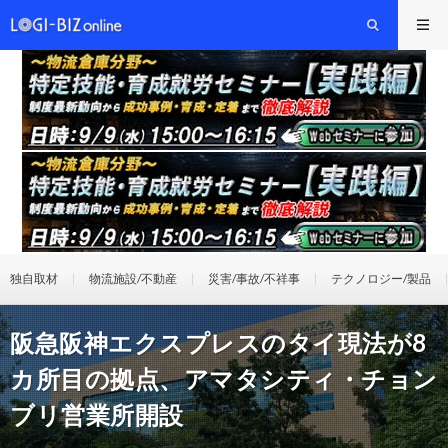
独自取材
物流施設/不動産
災害/事故/不祥事
テクノロジー/製品
阪急阪神エクスプレスのタイ現法が8
カ所目の拠点、アマタシティ・チョン
ブリ営業所開設