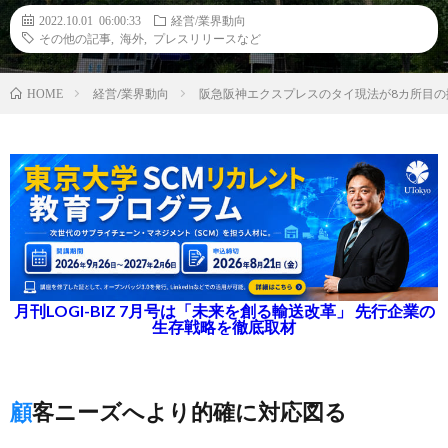
2022.10.01 06:00:33
経営/業界動向
その他の記事
,
海外
,
プレスリリースなど
経営/業界動向
阪急阪神エクスプレスのタイ現法が8カ所目
HOME
月刊LOGI-BIZ 7月号は「未来を創る輸送改革」 先行企業の
生存戦略を徹底取材
顧客ニーズへより的確に対応図る