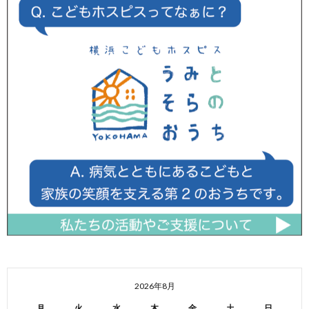
2026年8月
月
火
水
木
金
土
日