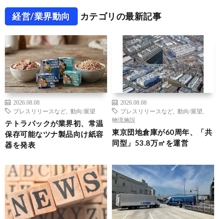
経営/業界動向
カテゴリの最新記事
2026.08.08
2026.08.08
プレスリリースなど
,
動向/展望
プレスリリースなど
,
動向/展望
,
物流施設
テトラパックが業界初、常温
東京団地倉庫が60周年、「共
保存可能なツナ製品向け紙容
同型」53.8万㎡を運営
器を発表