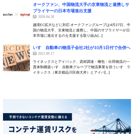
オークファン、中国物流大手の京東物流と連携しサ
プライヤーの日本市場進出支援
2026.04.28
越境EC拡大などに対応 オークファングループは4月27日、中
国の物流大手、京東物流と連携し、中国のサプライヤーが日
本市場に進出するのを支援する取り組み[…]
いすゞ自動車の物流子会社2社が10月1日付で合併へ
2021.09.17
ライネックスとアイパック、資材調達・梱包・出荷物流の一
貫体制構築 いすゞ自動車グループで物流事業を担ういすゞラ
イネックス（東京都品川区南大井）とアイパ[…]