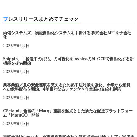
プレスリリースまとめてチェック
両備システムズ、物流自動化システムを手掛ける 株式会社APTを子会社
化
2026年8月9日
Shippio、「輸送中の商品」の可視化をInvoiceのAI-OCRで自動化する新
機能を提供開始
2026年8月9日
栗林商船／夏の安全運航を支えるため熱中症対策を強化。今年から船員
への飲料配布を開始、4年目となるファン付き作業服の支給も継続
2026年8月9日
CBcloud、全国の「Marq」施設を起点とした新たな配送プラットフォー
ム「MarqGO」開始
2026年8月5日
株式会社Univearth、倉吉運送株式会社と資本提携〜山陰エリアへ実運送