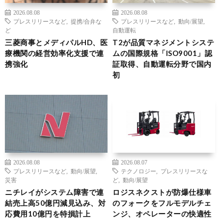
2026.08.08
2026.08.08
プレスリリースなど
,
提携/合弁な
プレスリリースなど
,
動向/展望
,
ど
自動運転
三菱商事とメディパルHD、医
T2が品質マネジメントシステ
療機関の経営効率化支援で連
ムの国際規格「ISO9001」認
携強化
証取得、自動運転分野で国内
初
2026.08.08
2026.08.07
プレスリリースなど
,
動向/展望
,
テクノロジー
,
プレスリリースな
災害
ど
,
動向/展望
ニチレイがシステム障害で連
ロジスネクストが防爆仕様車
結売上高50億円減見込み、対
のフォークをフルモデルチェ
応費用10億円を特損計上
ンジ、オペレーターの快適性