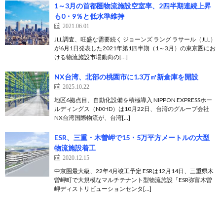
1～3月の首都圏物流施設空室率、2四半期連続上昇
も0・9％と低水準維持
2021.06.01
JLL調査、旺盛な需要続く ジョーンズ ラング ラサール（JLL）
が6月1日発表した2021年第1四半期（1～3月）の東京圏にお
ける物流施設市場動向の[…]
NX台湾、北部の桃園市に1.3万㎡新倉庫を開設
2025.10.22
地区6拠点目、自動化設備を積極導入 NIPPON EXPRESSホー
ルディングス（NXHD）は10月22日、台湾のグループ会社
NX台湾国際物流が、台湾[…]
ESR、三重・木曽岬で15・5万平方メートルの大型
物流施設着工
2020.12.15
中京圏最大級、22年4月竣工予定 ESRは12月14日、三重県木
曽岬町で大規模なマルチテナント型物流施設「ESR弥富木曽
岬ディストリビューションセンタ[…]