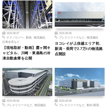
2026.08.07
2026.08.06
テクノロジー
,
動画
,
物流施設
,
プレスリリースなど
,
物流施設
記者会見など
ヨコレイが上信越エリア初、
【現地取材・動画】霞ヶ関キ
新潟・長岡で2.7万tの物流拠
ャピタル、川崎・東扇島の冷
点開設
凍自動倉庫を公開
2026.08.06
2026.08.06
プレスリリースなど
,
物流施設
プレスリリースなど
,
動向/展望
,