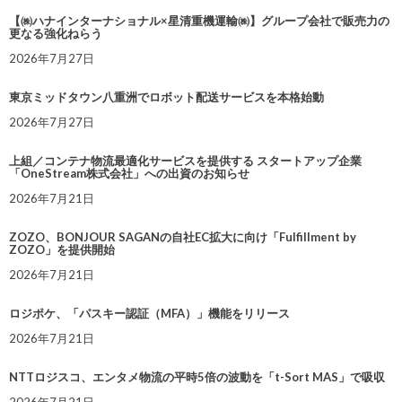
【㈱ハナインターナショナル×星清重機運輸㈱】グループ会社で販売力の
更なる強化ねらう
2026年7月27日
東京ミッドタウン八重洲でロボット配送サービスを本格始動
2026年7月27日
上組／コンテナ物流最適化サービスを提供する スタートアップ企業
「OneStream株式会社」への出資のお知らせ
2026年7月21日
ZOZO、BONJOUR SAGANの自社EC拡大に向け「Fulfillment by
ZOZO」を提供開始
2026年7月21日
ロジポケ、「パスキー認証（MFA）」機能をリリース
2026年7月21日
NTTロジスコ、エンタメ物流の平時5倍の波動を「t-Sort MAS」で吸収