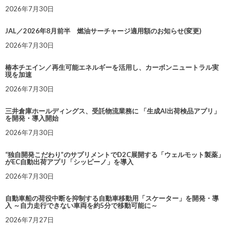
2026年7月30日
JAL／2026年8月前半 燃油サーチャージ適用額のお知らせ(変更)
2026年7月30日
椿本チエイン／再生可能エネルギーを活用し、カーボンニュートラル実
現を加速
2026年7月30日
三井倉庫ホールディングス、受託物流業務に 「生成AI出荷検品アプリ」
を開発・導入開始
2026年7月30日
“独自開発こだわり”のサプリメントでD2C展開する「ウェルモット製薬」
がEC自動出荷アプリ「シッピーノ」を導入
2026年7月30日
自動車船の荷役中断を抑制する自動車移動用「スケーター」を開発・導
入 ～自力走行できない車両を約5分で移動可能に～
2026年7月27日