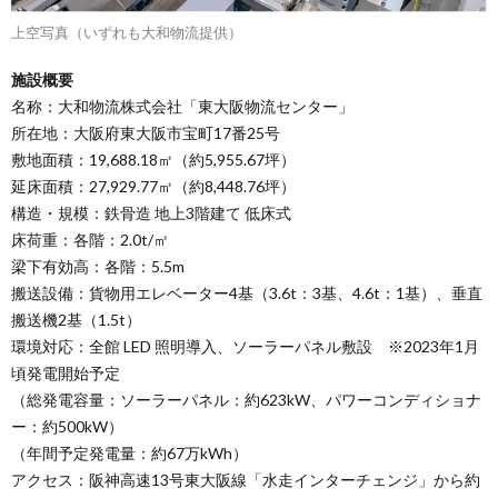
上空写真（いずれも大和物流提供）
施設概要
名称：大和物流株式会社「東大阪物流センター」
所在地：大阪府東大阪市宝町17番25号
敷地面積：19,688.18㎡（約5,955.67坪）
延床面積：27,929.77㎡（約8,448.76坪）
構造・規模：鉄骨造 地上3階建て 低床式
床荷重：各階：2.0t/㎡
梁下有効高：各階：5.5m
搬送設備：貨物用エレベーター4基（3.6t：3基、4.6t：1基）、垂直
搬送機2基（1.5t）
環境対応：全館 LED 照明導入、ソーラーパネル敷設 ※2023年1月
頃発電開始予定
（総発電容量：ソーラーパネル：約623kW、パワーコンディショナ
ー：約500kW）
（年間予定発電量：約67万kWh）
アクセス：阪神高速13号東大阪線「水走インターチェンジ」から約