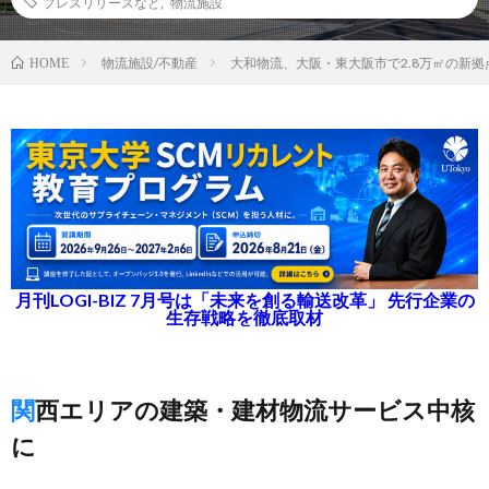
プレスリリースなど
,
物流施設
物流施設/不動産
大和物流、大阪・東大阪市で2.8万㎡の新
HOME
月刊LOGI-BIZ 7月号は「未来を創る輸送改革」 先行企業の
生存戦略を徹底取材
関西エリアの建築・建材物流サービス中核
に