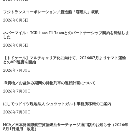
フジトランスコーポレーション／新造船「蓉翔丸」就航
2026年8月5日
ネバーマイル：TGR Haas F1 Teamとのパートナーシップ契約を締結しま
した
2026年8月5日
【トドケール】マルチキャリア化に向けて、2026年7月よりヤマト運輸
とのAPI連携を開始
2026年7月30日
JR貨物／お盆休み期間の貨物列車の運転計画について
2026年7月30日
にしてつドイツ現地法人 シュツットガルト事務所移転のご案内
2026年7月30日
NCA／日本発国際航空貨物燃油サーチャージ適用額のお知らせ（2026年
8月1日適用 改定）