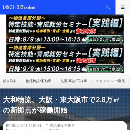
独自取材
物流施設/不動産
災害/事故/不祥事
テクノロジー/製品
大和物流、大阪・東大阪市で2.8万㎡
の新拠点が稼働開始
2022.10.04 15:07:24
物流施設/不動産