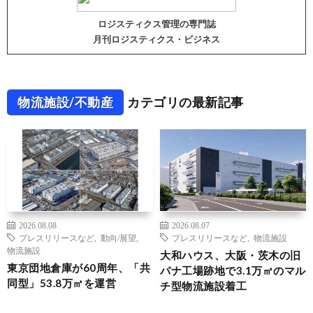
ロジスティクス管理の専門誌
月刊ロジスティクス・ビジネス
物流施設/不動産
カテゴリの最新記事
2026.08.08
2026.08.07
プレスリリースなど
,
動向/展望
,
プレスリリースなど
,
物流施設
物流施設
大和ハウス、大阪・茨木の旧
東京団地倉庫が60周年、「共
パナ工場跡地で3.1万㎡のマル
同型」53.8万㎡を運営
チ型物流施設着工