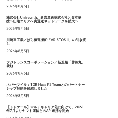
2026年8月5日
株式会社Univearth、倉吉運送株式会社と資本提
携〜山陰エリアへ実運送ネットワークを拡大〜
2026年8月5日
川崎重工業／ばら積運搬船「ARISTOS II」の引き渡
し
2026年8月5日
フジトランスコーポレーション／新造船「蓉翔丸」
就航
2026年8月5日
ネバーマイル：TGR Haas F1 Teamとのパートナー
シップ契約を締結しました
2026年8月5日
【トドケール】マルチキャリア化に向けて、2026
年7月よりヤマト運輸とのAPI連携を開始
2026年7月30日