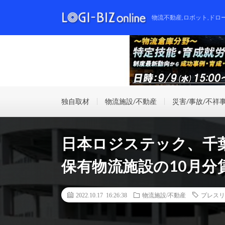
物流不動産,ロボット,ドロ
独自取材
物流施設/不動産
災害/事故/不祥
日本ロジステック、千
保有物流施設の10月分
2022.10.17 16:26:38
物流施設/不動産
プレスリ