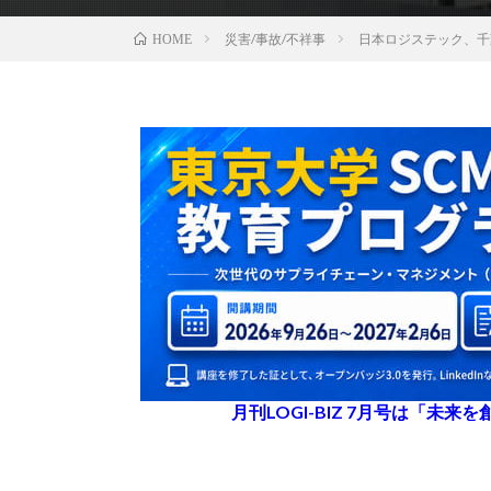
災害/事故/不祥事
日本ロジステック、千
HOME
月刊LOGI-BIZ 7月号は「未