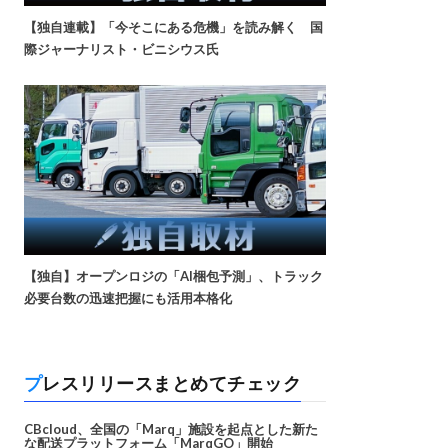
【独自連載】「今そこにある危機」を読み解く 国
際ジャーナリスト・ビニシウス氏
【独自】オープンロジの「AI梱包予測」、トラック
必要台数の迅速把握にも活用本格化
プレスリリースまとめてチェック
CBcloud、全国の「Marq」施設を起点とした新た
な配送プラットフォーム「MarqGO」開始