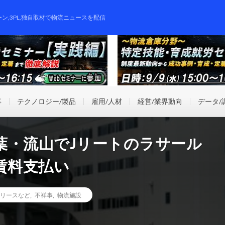
ーン,3PL,独自取材で物流ニュースを配信
事
テクノロジー/製品
雇用/人材
経営/業界動向
データ/
葉・流山でJリートのラサール
賃料支払い
リースなど
,
不祥事
,
物流施設