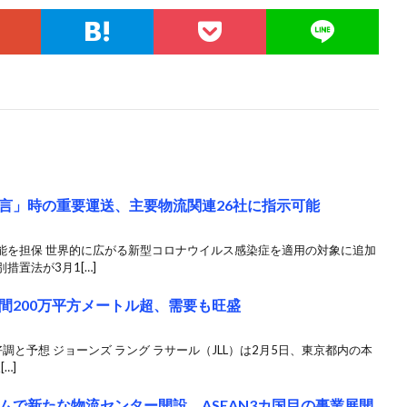
言」時の重要運送、主要物流関連26社に指示可能
能を担保 世界的に広がる新型コロナウイルス感染症を適用の対象に追加
置法が3月1[…]
間200万平方メートル超、需要も旺盛
好調と予想 ジョーンズ ラング ラサール（JLL）は2月5日、東京都内の本
…]
ムで新たな物流センター開設、ASEAN3カ国目の事業展開