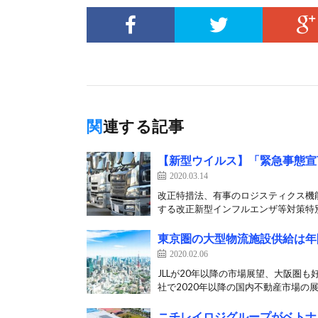
関連する記事
【新型ウイルス】「緊急事態宣
2020.03.14
改正特措法、有事のロジスティクス機
する改正新型インフルエンザ等対策特別措
東京圏の大型物流施設供給は年
2020.02.06
JLLが20年以降の市場展望、大阪圏も
社で2020年以降の国内不動産市場の展[
ニチレイロジグループがベトナ