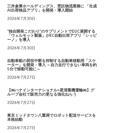
三井倉庫ホールディングス、受託物流業務に 「生成
AI出荷検品アプリ」を開発・導入開始
2026年7月30日
“独自開発こだわり”のサプリメントでD2C展開する
「ウェルモット製薬」がEC自動出荷アプリ「シッピ
ーノ」を導入
2026年7月30日
自動車船の荷役中断を抑制する自動車移動用「スケ
ーター」を開発・導入 ～自力走行できない車両を約
5分で移動可能に～
2026年7月27日
【㈱ハナインターナショナル×星清重機運輸㈱】グ
ループ会社で販売力の更なる強化ねらう
2026年7月27日
東京ミッドタウン八重洲でロボット配送サービスを
本格始動
2026年7月27日