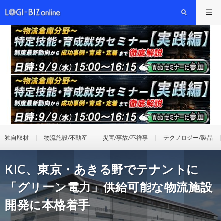
独自取材
物流施設/不動産
災害/事故/不祥事
テクノロジー/製品
KIC、東京・あきる野でテナントに
「グリーン電力」供給可能な物流施設
開発に本格着手