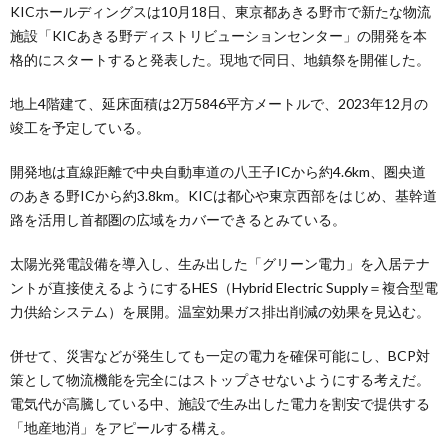
KICホールディングスは10月18日、東京都あきる野市で新たな物流
施設「KICあきる野ディストリビューションセンター」の開発を本
格的にスタートすると発表した。現地で同日、地鎮祭を開催した。
地上4階建て、延床面積は2万5846平方メートルで、2023年12月の
竣工を予定している。
開発地は直線距離で中央自動車道の八王子ICから約4.6km、圏央道
のあきる野ICから約3.8km。KICは都心や東京西部をはじめ、基幹道
路を活用し首都圏の広域をカバーできるとみている。
太陽光発電設備を導入し、生み出した「グリーン電力」を入居テナ
ントが直接使えるようにするHES（Hybrid Electric Supply＝複合型電
力供給システム）を展開。温室効果ガス排出削減の効果を見込む。
併せて、災害などが発生しても一定の電力を確保可能にし、BCP対
策として物流機能を完全にはストップさせないようにする考えだ。
電気代が高騰している中、施設で生み出した電力を割安で提供する
「地産地消」をアピールする構え。