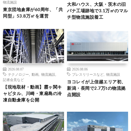
物流施設
大和ハウス、大阪・茨木の旧
東京団地倉庫が60周年、「共
パナ工場跡地で3.1万㎡のマル
同型」53.8万㎡を運営
チ型物流施設着工
2026.08.07
2026.08.06
テクノロジー
,
動画
,
物流施設
,
プレスリリースなど
,
物流施設
記者会見など
ヨコレイが上信越エリア初、
【現地取材・動画】霞ヶ関キ
新潟・長岡で2.7万tの物流拠
ャピタル、川崎・東扇島の冷
点開設
凍自動倉庫を公開