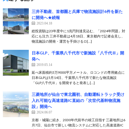
三井不動産、首都圏と兵庫で物流施設計6件を新た
に開発へ★続報
2023.04.18
総投資額は23年度中に1兆円到達見込む、「2024年問題」対
応にも注力 三井不動産は4月18日、東京都内で記者会見し、
物流施設の開発・運営を手掛けるロ[…]
日本GLP、千葉県八千代市で新施設「八千代Ⅲ」開
発へ
2019.05.14
延べ床面積約5万9000平方メートル、ロコンドの専用拠点に
日本GLPは5月14日、千葉県八千代市で新たな物流施設
「GLP八千代Ⅲ」を開発すると発表し[…]
三菱地所が仙台で東北圏初、自動運転トラック受け
入れ可能な高速道路IC直結の「次世代基幹物流施
設」開発へ
2024.06.07
京都・城陽に続き、2030年代前半の竣工目指す 三菱地所は6
月7日、仙台市で新しい物流システムに対応した高速道路IC