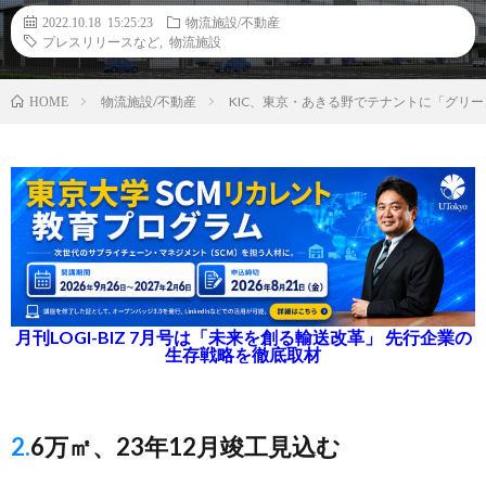
2022.10.18 15:25:23
物流施設/不動産
プレスリリースなど
,
物流施設
物流施設/不動産
KIC、東京・あきる野でテナントに「グリ
HOME
月刊LOGI-BIZ 7月号は「未来を創る輸送改革」 先行企業の
生存戦略を徹底取材
2.6万㎡、23年12月竣工見込む