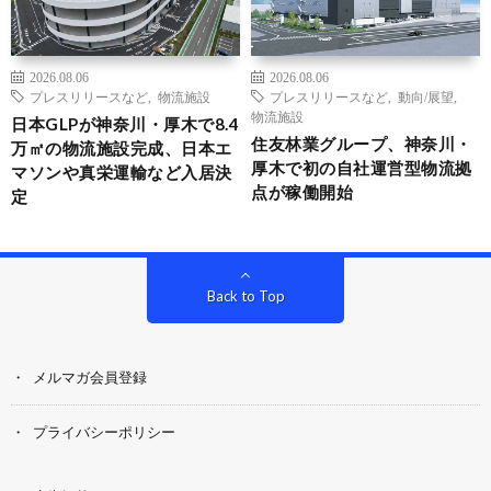
2026.08.06
2026.08.06
プレスリリースなど
,
物流施設
プレスリリースなど
,
動向/展望
,
物流施設
日本GLPが神奈川・厚木で8.4
住友林業グループ、神奈川・
万㎡の物流施設完成、日本エ
厚木で初の自社運営型物流拠
マソンや真栄運輸など入居決
点が稼働開始
定
Back to Top
メルマガ会員登録
プライバシーポリシー