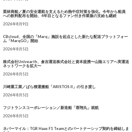
栗林商船／夏の安全運航を支えるため熱中症対策を強化。今年から船員
への飲料配布を開始、4年目となるファン付き作業服の支給も継続
2026年8月9日
CBcloud、全国の「Marq」施設を起点とした新たな配送プラットフォー
ム「MarqGO」開始
2026年8月5日
株式会社Univearth、倉吉運送株式会社と資本提携〜山陰エリアへ実運送
ネットワークを拡大〜
2026年8月5日
川崎重工業／ばら積運搬船「ARISTOS II」の引き渡し
2026年8月5日
フジトランスコーポレーション／新造船「蓉翔丸」就航
2026年8月5日
ネバーマイル：TGR Haas F1 Teamとのパートナーシップ契約を締結しま