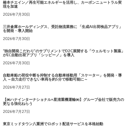
椿本チエイン／再生可能エネルギーを活用し、カーボンニュートラル実
現を加速
2026年7月30日
三井倉庫ホールディングス、受託物流業務に 「生成AI出荷検品アプリ」
を開発・導入開始
2026年7月30日
“独自開発こだわり”のサプリメントでD2C展開する「ウェルモット製薬」
がEC自動出荷アプリ「シッピーノ」を導入
2026年7月30日
自動車船の荷役中断を抑制する自動車移動用「スケーター」を開発・導
入 ～自力走行できない車両を約5分で移動可能に～
2026年7月27日
【㈱ハナインターナショナル×星清重機運輸㈱】グループ会社で販売力の
更なる強化ねらう
2026年7月27日
東京ミッドタウン八重洲でロボット配送サービスを本格始動