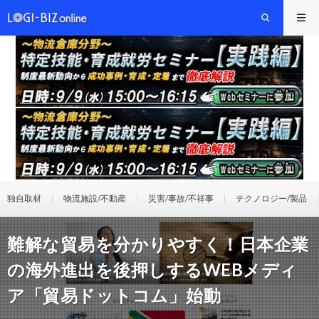
独自取材
物流施設/不動産
災害/事故/不祥事
テクノロジー/製品
難解な貿易を分かりやすく！日本企業
の海外進出を後押しするWEBメディ
ア「貿易ドットコム」始動