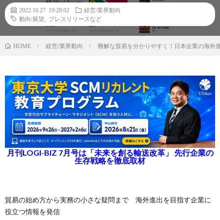
2022.10.27 19:28:02
経営/業界動向
動向/展望
,
プレスリリースなど
経営/業界動向
難解な貿易を分かりやすく！日本企業の海外進
HOME
月刊LOGI-BIZ 7月号は「未来を創る輸送改革」 先行企業の
生存戦略を徹底取材
貿易の始め方から実務の小さな疑問まで 海外進出を目指す企業に
役立つ情報を発信