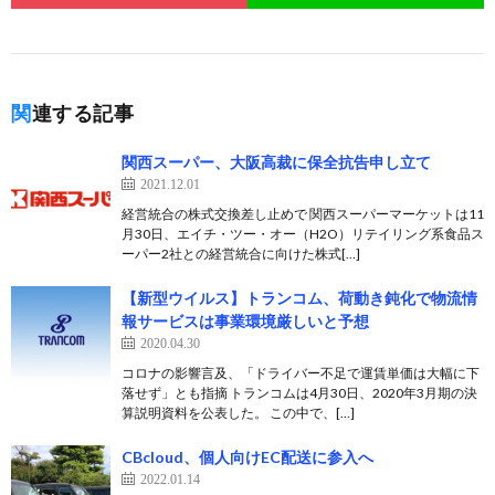
関連する記事
関西スーパー、大阪高裁に保全抗告申し立て
2021.12.01
経営統合の株式交換差し止めで 関西スーパーマーケットは11
月30日、エイチ・ツー・オー（H2O）リテイリング系食品ス
ーパー2社との経営統合に向けた株式[…]
【新型ウイルス】トランコム、荷動き鈍化で物流情
報サービスは事業環境厳しいと予想
2020.04.30
コロナの影響言及、「ドライバー不足で運賃単価は大幅に下
落せず」とも指摘 トランコムは4月30日、2020年3月期の決
算説明資料を公表した。 この中で、[…]
CBcloud、個人向けEC配送に参入へ
2022.01.14