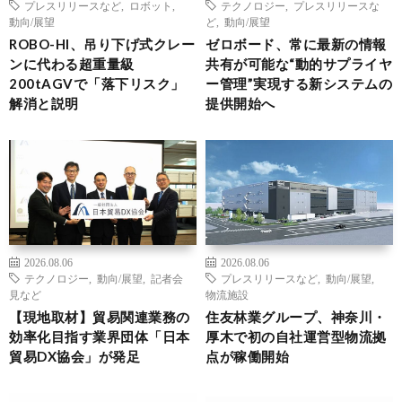
プレスリリースなど
,
ロボット
,
テクノロジー
,
プレスリリースな
動向/展望
ど
,
動向/展望
ROBO-HI、吊り下げ式クレー
ゼロボード、常に最新の情報
ンに代わる超重量級
共有が可能な“動的サプライヤ
200tAGVで「落下リスク」
ー管理”実現する新システムの
解消と説明
提供開始へ
2026.08.06
2026.08.06
テクノロジー
,
動向/展望
,
記者会
プレスリリースなど
,
動向/展望
,
見など
物流施設
【現地取材】貿易関連業務の
住友林業グループ、神奈川・
効率化目指す業界団体「日本
厚木で初の自社運営型物流拠
貿易DX協会」が発足
点が稼働開始