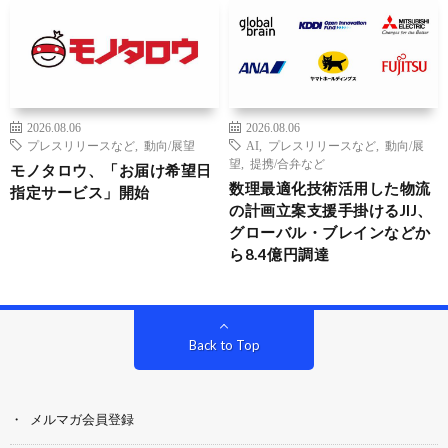
2026.08.06
2026.08.06
プレスリリースなど
,
動向/展望
AI
,
プレスリリースなど
,
動向/展
望
,
提携/合弁など
モノタロウ、「お届け希望日
数理最適化技術活用した物流
指定サービス」開始
の計画立案支援手掛けるJIJ、
グローバル・ブレインなどか
ら8.4億円調達
Back to Top
メルマガ会員登録