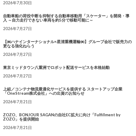
2026年7月30日
自動車船の荷役中断を抑制する自動車移動用「スケーター」を開発・導
入 ～自力走行できない車両を約5分で移動可能に～
2026年7月27日
【㈱ハナインターナショナル×星清重機運輸㈱】グループ会社で販売力の
更なる強化ねらう
2026年7月27日
東京ミッドタウン八重洲でロボット配送サービスを本格始動
2026年7月27日
上組／コンテナ物流最適化サービスを提供する スタートアップ企業
「OneStream株式会社」への出資のお知らせ
2026年7月21日
ZOZO、BONJOUR SAGANの自社EC拡大に向け「Fulfillment by
ZOZO」を提供開始
2026年7月21日