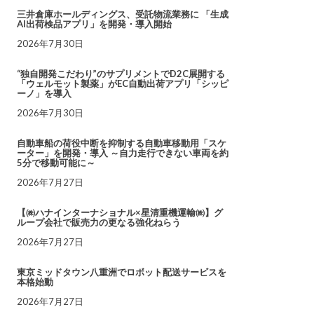
三井倉庫ホールディングス、受託物流業務に 「生成
AI出荷検品アプリ」を開発・導入開始
2026年7月30日
“独自開発こだわり”のサプリメントでD2C展開する
「ウェルモット製薬」がEC自動出荷アプリ「シッピ
ーノ」を導入
2026年7月30日
自動車船の荷役中断を抑制する自動車移動用「スケ
ーター」を開発・導入 ～自力走行できない車両を約
5分で移動可能に～
2026年7月27日
【㈱ハナインターナショナル×星清重機運輸㈱】グ
ループ会社で販売力の更なる強化ねらう
2026年7月27日
東京ミッドタウン八重洲でロボット配送サービスを
本格始動
2026年7月27日