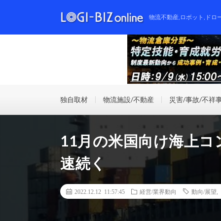
物流不動産,ロボット,ドロ
独自取材
物流施設/不動産
災害/事故/不祥
11月の米国向け海上コ
速続く
2022.12.12 11:57:45
経営/業界動向
動向/展望
,