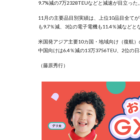
9.7%減の7万2328TEUなどと減速が目立った
11月の主要品目別実績は、上位10品目全てが
も9.7％減、3位の電子電機も11.4％減などと
米国発アジア主要10カ国・地域向け（復航）の1
中国向けは6.4％減の13万3756TEU、2位の日
（藤原秀行）