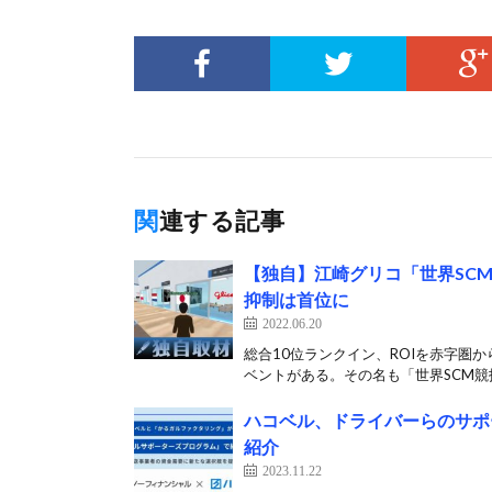
関連する記事
【独自】江崎グリコ「世界SCM
抑制は首位に
2022.06.20
総合10位ランクイン、ROIを赤字圏
ベントがある。その名も「世界SCM競技会
ハコベル、ドライバーらのサポ
紹介
2023.11.22