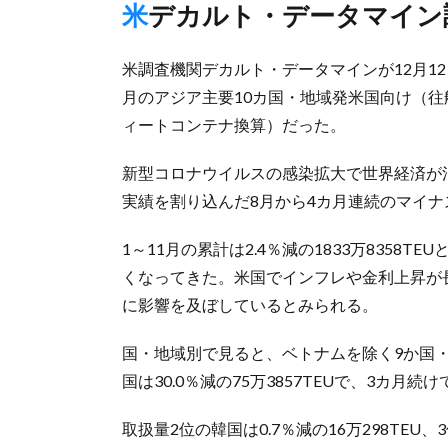
米デカルト・データマイ
米調査機関デカルト・データマインが12月1
月のアジア主要10カ国・地域発米国向け（往航）
ィートコンテナ換算）だった。
新型コロナウイルスの感染拡大で世界経済が混乱
実績を割り込んだ8月から4カ月連続のマイナ
1～11月の累計は2.4％減の1833万835
くなってきた。米国でインフレや金利上昇が
に影響を及ぼしているとみられる。
国・地域別で見ると、ベトナムを除く9か国
国は30.0％減の75万3857TEUで、3カ
取扱量2位の韓国は0.7％減の16万298TEU、