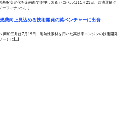
基盤安定化を金融面で後押し図る ハコベルは11月21日、西濃運輸グ
ーフィナンシ[…]
ン燃費向上見込める技術開発の英ベンチャーに出資
 商船三井は7月19日、耐熱性素材を用いた高効率エンジンの技術開発
ノー）に[…]