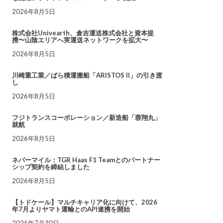
2026年8月5日
株式会社Univearth、倉吉運送株式会社と資本提
携〜山陰エリアへ実運送ネットワークを拡大〜
2026年8月5日
川崎重工業／ばら積運搬船「ARISTOS II」の引き渡
し
2026年8月5日
フジトランスコーポレーション／新造船「蓉翔丸」
就航
2026年8月5日
ネバーマイル：TGR Haas F1 Teamとのパートナー
シップ契約を締結しました
2026年8月5日
【トドケール】マルチキャリア化に向けて、2026
年7月よりヤマト運輸とのAPI連携を開始
2026年7月30日