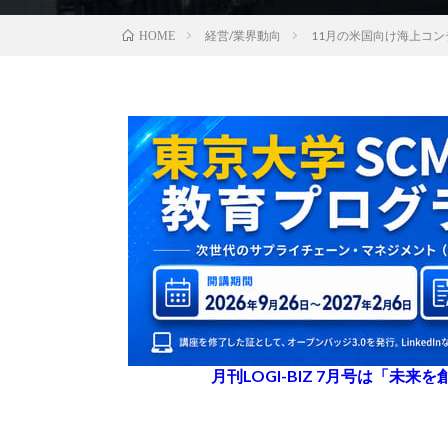
経営/業界動向
11月の米国向け海上コ
HOME
月刊LOGI-BIZ 7月号は「未