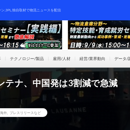
ーン,3PL,独自取材で物流ニュースを配信
事
テクノロジー/製品
雇用/人材
経営/業界動向
データ/
ンテナ、中国発は3割減で急減
海外
,
プレスリリースなど