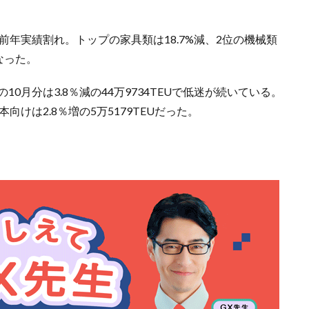
。
前年実績割れ。トップの家具類は18.7%減、2位の機械類
なった。
0月分は3.8％減の44万9734TEUで低迷が続いている。
本向けは2.8％増の5万5179TEUだった。