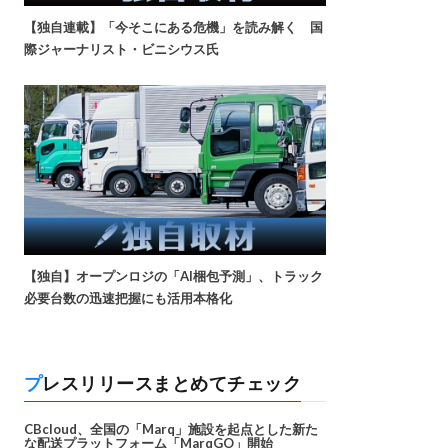
【独自連載】「今そこにある危機」を読み解く 国
際ジャーナリスト・ビニシウス氏
【独自】オープンロジの「AI梱包予測」、トラック
必要台数の迅速把握にも活用本格化
プレスリリースまとめてチェック
CBcloud、全国の「Marq」施設を起点とした新た
な配送プラットフォーム「MarqGO」開始