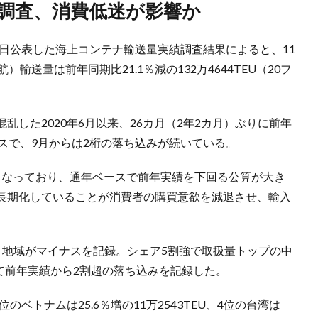
ン調査、消費低迷が影響か
2日公表した海上コンテナ輸送量実績調査結果によると、11
輸送量は前年同期比21.1％減の132万4644TEU（20フ
した2020年6月以来、26カ月（2年2カ月）ぶりに前年
スで、9月からは2桁の落ち込みが続いている。
8TEUとなっており、通年ベースで前年実績を下回る公算が大き
長期化していることが消費者の購買意欲を減退させ、輸入
・地域がマイナスを記録。シェア5割強で取扱量トップの中
月続けて前年実績から2割超の落ち込みを記録した。
3位のベトナムは25.6％増の11万2543TEU、4位の台湾は