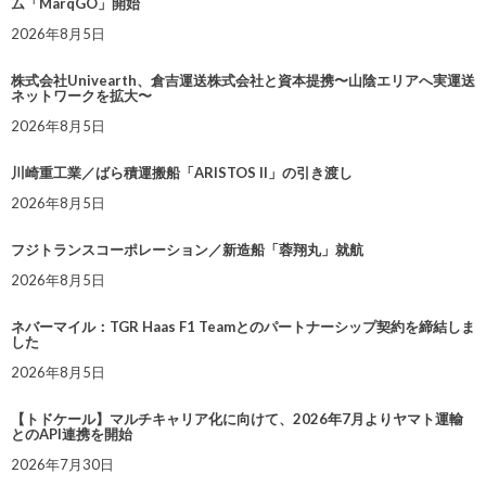
ム「MarqGO」開始
2026年8月5日
株式会社Univearth、倉吉運送株式会社と資本提携〜山陰エリアへ実運送
ネットワークを拡大〜
2026年8月5日
川崎重工業／ばら積運搬船「ARISTOS II」の引き渡し
2026年8月5日
フジトランスコーポレーション／新造船「蓉翔丸」就航
2026年8月5日
ネバーマイル：TGR Haas F1 Teamとのパートナーシップ契約を締結しま
した
2026年8月5日
【トドケール】マルチキャリア化に向けて、2026年7月よりヤマト運輸
とのAPI連携を開始
2026年7月30日