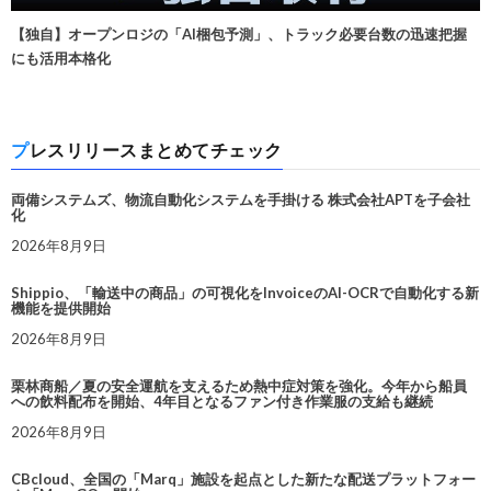
【独自】オープンロジの「AI梱包予測」、トラック必要台数の迅速把握
にも活用本格化
プレスリリースまとめてチェック
両備システムズ、物流自動化システムを手掛ける 株式会社APTを子会社
化
2026年8月9日
Shippio、「輸送中の商品」の可視化をInvoiceのAI-OCRで自動化する新
機能を提供開始
2026年8月9日
栗林商船／夏の安全運航を支えるため熱中症対策を強化。今年から船員
への飲料配布を開始、4年目となるファン付き作業服の支給も継続
2026年8月9日
CBcloud、全国の「Marq」施設を起点とした新たな配送プラットフォー