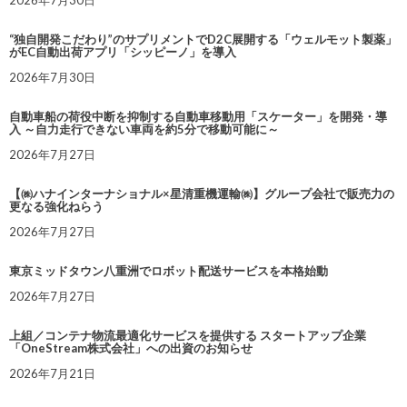
2026年7月30日
“独自開発こだわり”のサプリメントでD2C展開する「ウェルモット製薬」
がEC自動出荷アプリ「シッピーノ」を導入
2026年7月30日
自動車船の荷役中断を抑制する自動車移動用「スケーター」を開発・導
入 ～自力走行できない車両を約5分で移動可能に～
2026年7月27日
【㈱ハナインターナショナル×星清重機運輸㈱】グループ会社で販売力の
更なる強化ねらう
2026年7月27日
東京ミッドタウン八重洲でロボット配送サービスを本格始動
2026年7月27日
上組／コンテナ物流最適化サービスを提供する スタートアップ企業
「OneStream株式会社」への出資のお知らせ
2026年7月21日