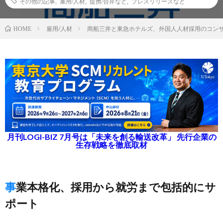
その他の記事
,
雇用/人材
,
提携/合弁など
,
プレスリリースなど
雇用/人材
商船三井と東急ホテルズ、外国人人材採用のコン
HOME
月刊LOGI-BIZ 7月号は「未来を創る輸送改革」 先行企業の
生存戦略を徹底取材
事業本格化、採用から就労まで包括的にサ
ポート