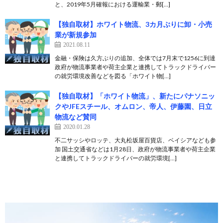
と、2019年5月確報における運輸業・郵[…]
【独自取材】ホワイト物流、3カ月ぶりに卸・小売
業が新規参加
2021.08.11
金融・保険は久方ぶりの追加、全体では7月末で1256に到達
政府が物流事業者や荷主企業と連携してトラックドライバー
の就労環境改善などを図る「ホワイト物[…]
【独自取材】「ホワイト物流」、新たにパナソニッ
クやJFEスチール、オムロン、帝人、伊藤園、日立
物流など賛同
2020.01.28
不二サッシやロッテ、大丸松坂屋百貨店、ベイシアなども参
加 国土交通省などは1月28日、政府が物流事業者や荷主企業
と連携してトラックドライバーの就労環境[…]