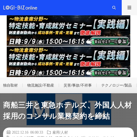
独自取材
物流施設/不動産
災害/事故/不祥事
テクノロジー/製品
商船三井と東急ホテルズ、外国人人材
採用のコンサル業務契約を締結
2022.12.16 06:00:33
雇用/人材