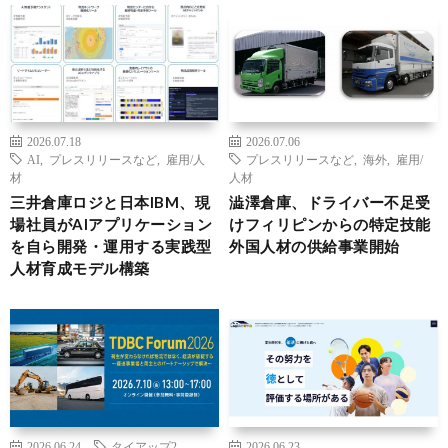
2026.07.18
2026.07.06
AI
,
プレスリリースなど
,
雇用/人
プレスリリースなど
,
海外
,
雇用/
材
人材
三井倉庫ロジと日本IBM、現
澁澤倉庫、ドライバー不足受
場社員がAIアプリケーション
けフィリピンからの特定技能
を自ら開発・運用する実践型
外国人材の供給事業開始
人材育成モデル構築
2026.06.24
タイアップ2
2026.06.23