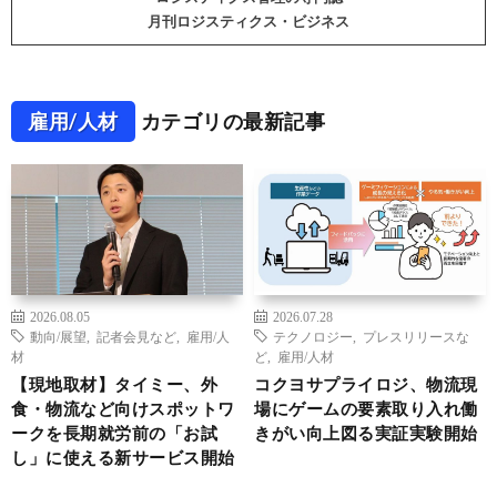
月刊ロジスティクス・ビジネス
雇用/人材
カテゴリの最新記事
2026.08.05
2026.07.28
動向/展望
,
記者会見など
,
雇用/人
テクノロジー
,
プレスリリースな
材
ど
,
雇用/人材
【現地取材】タイミー、外
コクヨサプライロジ、物流現
食・物流など向けスポットワ
場にゲームの要素取り入れ働
ークを長期就労前の「お試
きがい向上図る実証実験開始
し」に使える新サービス開始