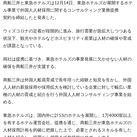
商船三井と東急ホテルズは12月14日、東急ホテルズが展開するホテ
ル事業で外国人人材採用に関するコンサルティング業務提携
契約を締結したと発表した。
ウィズコロナの定着が段階的に進み、旅行需要が急拡大しつつある
状況下、観光やホテルなどホスピタリティ産業は人材の確保や育成
が課題となっている。
両社は提携に基づき、東急ホテルズの事業発展に欠かせない人材の
確保を商船三井が支援する。
商船三井は外国人船員育成で長年培った経験と知見を生かし、外国
人人材の新規採用や採用拡大を検討している企業に対して幅広い業
種の人材の育成と紹介を行う外国人人材コンサルティング事業を始
める。
東急ホテルズは、国内外に計53のホテルを展開し、1万4000室以上
を有するホテル運営会社。提携を通じ、商船三井が東急ホテルズの
人材採用計画を的確に把握した上で、必要とされるスキルを有した